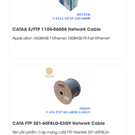
CAT6A S/FTP 1105-06008 Network Cable
Application 10GBASE-T Ethernet 100BASE-TX Fast Ethernet
CAT6 FTP 301-60F8LG-03GY Network Cable
Tên sản phẩm: Cáp mạng cat6 FTP Alantek 301-60F8LG-