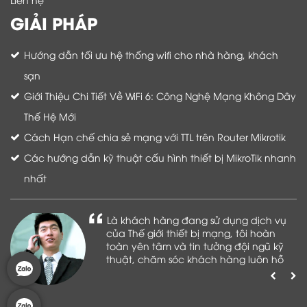
GIẢI PHÁP
Hướng dẫn tối ưu hệ thống wifi cho nhà hàng, khách
sạn
Giới Thiệu Chi Tiết Về WiFi 6: Công Nghệ Mạng Không Dây
Thế Hệ Mới
Cách Hạn chế chia sẻ mạng với TTL trên Router Mikrotik
Các hướng dẫn kỹ thuật cấu hình thiết bị MikroTik nhanh
nhất
Là khách hàng đang sử dụng dịch vụ
của Thế giới thiết bị mạng, tôi hoàn
toàn yên tâm và tin tưởng đội ngũ kỹ
thuật, chăm sóc khách hàng luôn hỗ
trợ khách hàng nhiệt tình