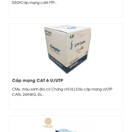
03GYCáp mạng cat6 FTP...
Cáp mạng CAT 6 U/UTP
CMx, màu xanh (Ko có Chứng chỉ UL) Dây cáp mạng U/UTP
CAT6, 24AWG, lõi...