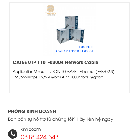
CAT5E UTP 1101-03004 Network Cable
Application Voice; T1; ISDN 100BASE-T Ethernet (IEEE802.3)
155/622Mbps 1.2/2.4 Gbps ATM 1000Mbps Gigabit...
PHÒNG KINH DOANH
Bạn cần sự hỗ trợ từ chúng tôi? Hãy liên hệ ngay
Kinh doanh 1
0818 424 343