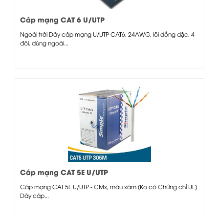
Cáp mạng CAT 6 U/UTP
Ngoài trời Dây cáp mạng U/UTP CAT6, 24AWG, lõi đồng đặc, 4
đôi, dùng ngoài...
Cáp mạng CAT 5E U/UTP
Cáp mạng CAT 5E U/UTP - CMx, màu xám (Ko có Chứng chỉ UL)
Dây cáp...