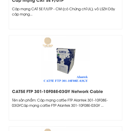
Cáp mạng CAT 5E F/UTP - CM (có Chứng chỉ UL), vỏ LSZH Dây
cáp mạng...
CAT5E FTP 301-10F08E-03GY Network Cable
Tên sản phẩm: Cáp mạng cat5e FTP Alantek 301-10F08E-
03GYCáp mạng cat5e FTP Alantek 301-10F08E-03GY ...