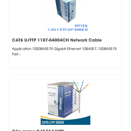
CAT6 U/FTP 1107-04004CH Network Cable
Application 1000BASE-TX Gigabit Ethernet 10BASE-T, 100BASE-TX
Fast...
Cáp mạng CAT 5E F/UTP