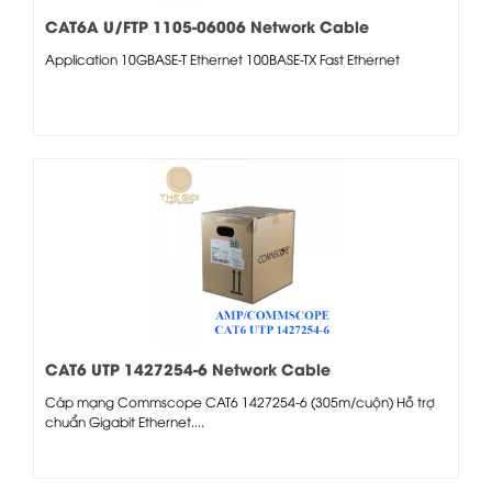
CAT6A U/FTP 1105-06006 Network Cable
Application 10GBASE-T Ethernet 100BASE-TX Fast Ethernet
CAT6 UTP 1427254-6 Network Cable
Cáp mạng Commscope CAT6 1427254-6 (305m/cuộn) Hỗ trợ
chuẩn Gigabit Ethernet....