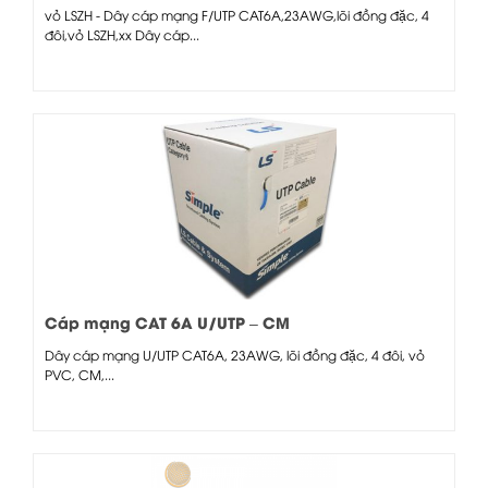
vỏ LSZH - Dây cáp mạng F/UTP CAT6A,23AWG,lõi đồng đặc, 4
đôi,vỏ LSZH,xx Dây cáp...
Cáp mạng CAT 6A U/UTP – CM
Dây cáp mạng U/UTP CAT6A, 23AWG, lõi đồng đặc, 4 đôi, vỏ
PVC, CM,...