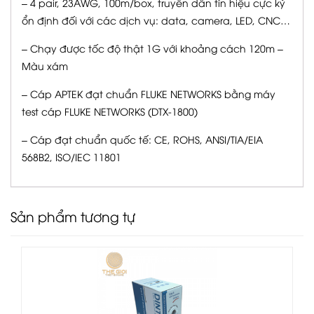
– 4 pair, 23AWG, 100m/box, truyền dẫn tín hiệu cực kỳ
ổn định đối với các dịch vụ: data, camera, LED, CNC…
– Chạy được tốc độ thật 1G với khoảng cách 120m –
Màu xám
– Cáp APTEK đạt chuẩn FLUKE NETWORKS bằng máy
test cáp FLUKE NETWORKS (DTX-1800)
– Cáp đạt chuẩn quốc tế: CE, ROHS, ANSI/TIA/EIA
568B2, ISO/IEC 11801
Sản phẩm tương tự