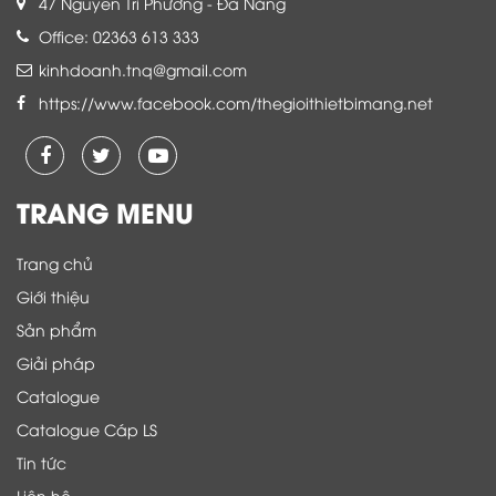
47 Nguyễn Tri Phương - Đà Nẵng
Office: 02363 613 333
kinhdoanh.tnq@gmail.com
https://www.facebook.com/thegioithietbimang.net
TRANG MENU
Trang chủ
Giới thiệu
Sản phẩm
Giải pháp
Catalogue
Catalogue Cáp LS
Tin tức
Liên hệ