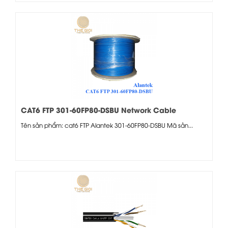
CAT6 FTP 301-60FP80-DSBU Network Cable
Tên sản phẩm: cat6 FTP Alantek 301-60FP80-DSBU Mã sản...