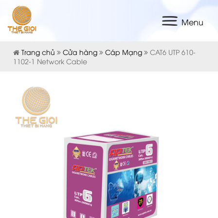
Menu
Trang chủ
Cửa hàng
Cáp Mạng
CAT6 UTP 610-
1102-1 Network Cable