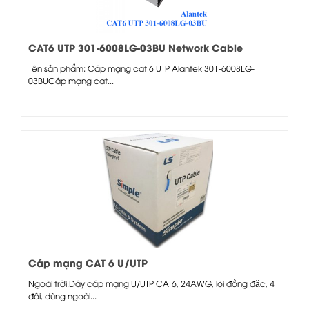
CAT6 UTP 301-6008LG-03BU Network Cable
Tên sản phẩm: Cáp mạng cat 6 UTP Alantek 301-6008LG-
03BUCáp mạng cat...
Cáp mạng CAT 6 U/UTP
Ngoài trời.Dây cáp mạng U/UTP CAT6, 24AWG, lõi đồng đặc, 4
đôi, dùng ngoài...