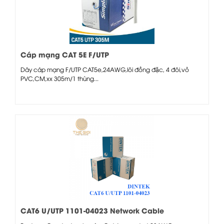
Cáp mạng CAT 5E F/UTP
Dây cáp mạng F/UTP CAT5e,24AWG,lõi đồng đặc, 4 đôi,vỏ
PVC,CM,xx 305m/1 thùng...
CAT6 U/UTP 1101-04023 Network Cable