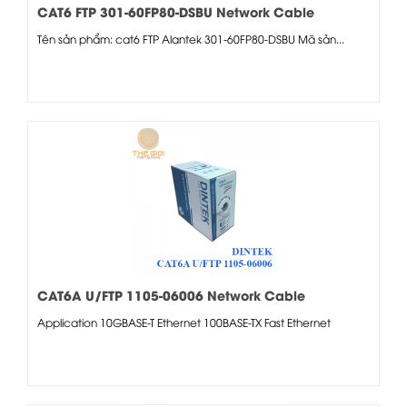
CAT6 FTP 301-60FP80-DSBU Network Cable
Tên sản phẩm: cat6 FTP Alantek 301-60FP80-DSBU Mã sản...
CAT6A U/FTP 1105-06006 Network Cable
Application 10GBASE-T Ethernet 100BASE-TX Fast Ethernet