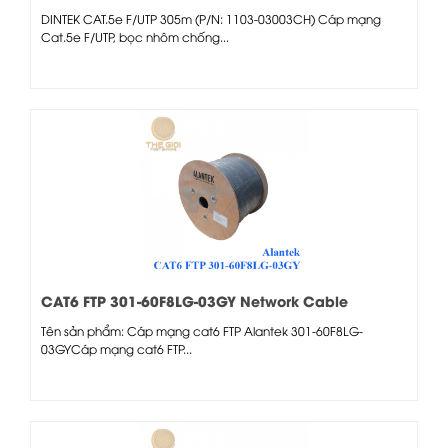
DINTEK CAT.5e F/UTP 305m (P/N: 1103-03003CH) Cáp mạng
Cat.5e F/UTP, bọc nhôm chống...
CAT6 FTP 301-60F8LG-03GY Network Cable
Tên sản phẩm: Cáp mạng cat6 FTP Alantek 301-60F8LG-
03GYCáp mạng cat6 FTP...