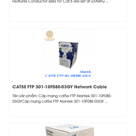
Features Conductor sizes for Cat.6 are set at 23AWG ...
CAT5E FTP 301-10F08E-03GY Network Cable
Tên sản phẩm: Cáp mạng cat5e FTP Alantek 301-10F08E-
03GYCáp mạng cat5e FTP Alantek 301-10F08E-03GY ...