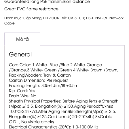
Guaranteed long PoE transmission distance
Great PVC flame resistance
Danh mục:
Cáp Mạng
,
HIKVISION
Thẻ:
CAT5E UTP
,
DS-1LN5E-E/E
,
Network
Cable
Mô tả
General
Core Color:
1 White- Blue /Blue 2 White-Orange
/Orange,3 White- Green /Green 4 White- Brown /Brown,
Packing
Wooden: Tray & Carton
Carton Dimension:
Per request
Packing Length:
305±1.5m/80±0.5m
Rip-Cord:
Yes
Drain Wire:
No
Sheath Physical Properties:
Before Aging Tensile Strength
(Mpa) ≥13.5, Elongation(%) ≥150,Aging Period(℃×hrs)
100℃×24h×7d,After Aging Tensile Strength(Mpa) ≥12.5,
Elongation(%) ≥125,Cold bend(-20±2℃×4h) 8×Cable
O.D.，No visible cracks,
Electrical Characteristics (20℃):
1.0-100.0MHz