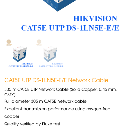
CAT5E UTP DS-1LN5E-E/E Network Cable
305 m CAT5E UTP Network Cable (Solid Copper, 0.45 mm,
CMX)
Full diameter 305 m CAT5E network cable
Excellent transmission performance using oxygen-free
copper
Quality verified by Fluke test