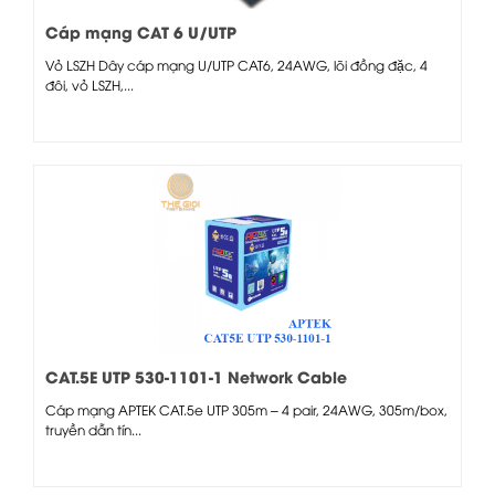
Cáp mạng CAT 6 U/UTP
Vỏ LSZH Dây cáp mạng U/UTP CAT6, 24AWG, lõi đồng đặc, 4
đôi, vỏ LSZH,...
CAT.5E UTP 530-1101-1 Network Cable
Cáp mạng APTEK CAT.5e UTP 305m – 4 pair, 24AWG, 305m/box,
truyền dẫn tín...