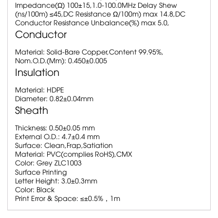
Impedance(Ω) 100±15,1.0-100.0MHz Delay Shew
(ns/100m) ≤45,DC Resistance Ω/100m) max 14.8,DC
Conductor Resistance Unbalance(%) max 5.0,
Conductor
Material:
Solid-Bare Copper,Content 99.95%,
Nom.O.D.(Mm):
0.450±0.005
Insulation
Material:
HDPE
Diameter:
0.82±0.04mm
Sheath
Thickness:
0.50±0.05 mm
External O.D.:
4.7±0.4 mm
Surface:
Clean,Frap,Satiation
Material:
PVC(complies RoHS),CMX
Color:
Grey ZLC1003
Surface Printing
Letter Height:
3.0±0.3mm
Color:
Black
Print Error & Space:
≤±0.5%，1m