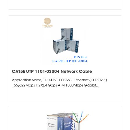
CAT5E UTP 1101-03004 Network Cable
Application Voice; T1; ISDN 100BASE-T Ethernet (IEEE802.3)
155/622Mbps 1.2/2.4 Gbps ATM 1000Mbps Gigabit...