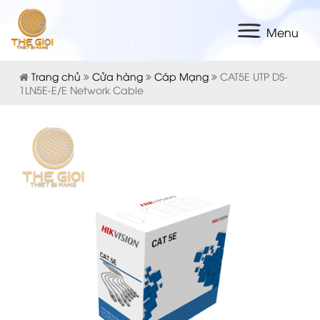
Menu
Trang chủ
Cửa hàng
Cáp Mạng
CAT5E UTP DS-
1LN5E-E/E Network Cable