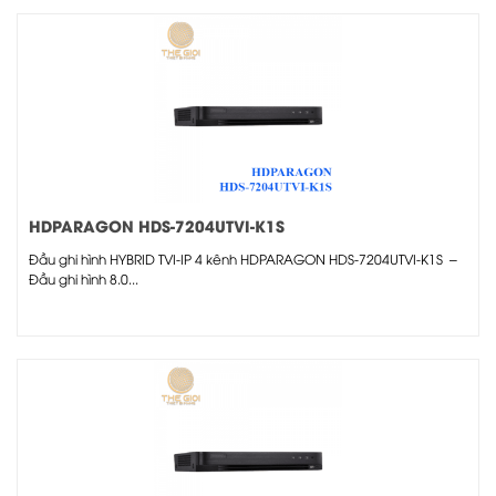
HDPARAGON HDS-7204UTVI-K1S
Đầu ghi hình HYBRID TVI-IP 4 kênh HDPARAGON HDS-7204UTVI-K1S –
Đầu ghi hình 8.0...