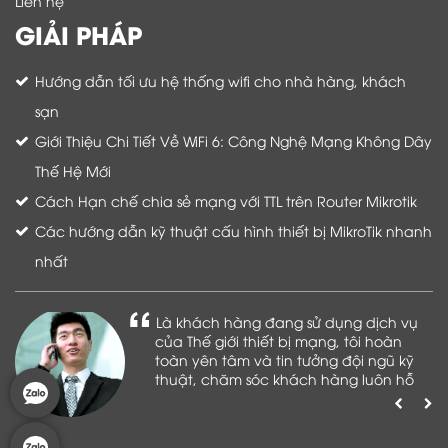
Liên hệ
GIẢI PHÁP
Hướng dẫn tối ưu hệ thống wifi cho nhà hàng, khách
sạn
Giới Thiệu Chi Tiết Về WiFi 6: Công Nghệ Mạng Không Dây
Thế Hệ Mới
Cách Hạn chế chia sẻ mạng với TTL trên Router Mikrotik
Các hướng dẫn kỹ thuật cấu hình thiết bị MikroTik nhanh
nhất
Là khách hàng đang sử dụng dịch vụ
của Thế giới thiết bị mạng, tôi hoàn
toàn yên tâm và tin tưởng đội ngũ kỹ
thuật, chăm sóc khách hàng luôn hỗ
trợ khách hàng nhiệt tình