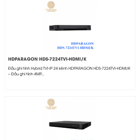
HDPARAGON HDS-7224TVI-HDMI/K
Đầu ghi hình Hybrid TVI-IP 24 kênh HDPARAGON HDS-7224TVI-HDMI/K
– Đầu ghi hình 4MP...