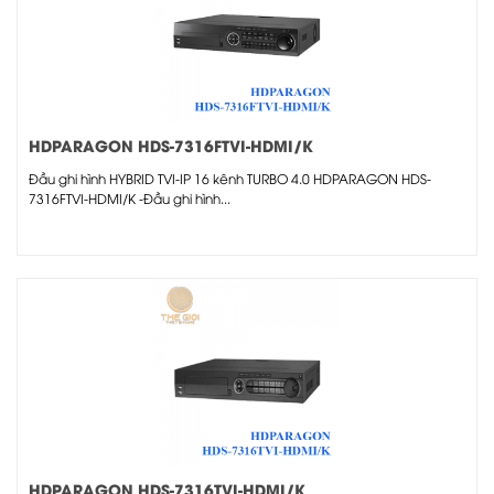
HDPARAGON HDS-7316FTVI-HDMI/K
Đầu ghi hình HYBRID TVI-IP 16 kênh TURBO 4.0 HDPARAGON HDS-
7316FTVI-HDMI/K -Đầu ghi hình...
HDPARAGON HDS-7316TVI-HDMI/K