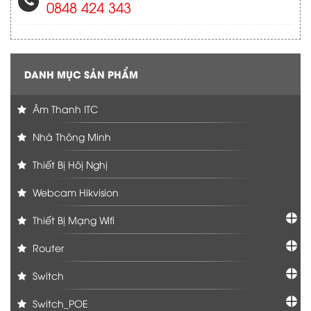
0848 424 343
DANH MỤC SẢN PHẨM
Âm Thanh ITC
Nhà Thông Minh
Thiết Bị Hôị Nghị
Webcam Hikvision
Thiết Bị Mạng Wifi
Router
Switch
Switch_POE