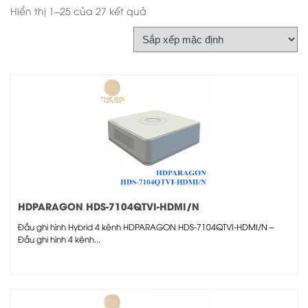
Hiển thị 1–25 của 27 kết quả
HDPARAGON HDS-7104QTVI-HDMI/N
Đầu ghi hình Hybrid 4 kênh HDPARAGON HDS-7104QTVI-HDMI/N –
Đầu ghi hình 4 kênh...