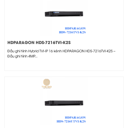
HDPARAGON HDS-7216TVI-K2S
Đầu ghi hình Hybrid TVI-IP 16 kênh HDPARAGON HDS-7216TVI-K2S –
Đầu ghi hình 4MP...