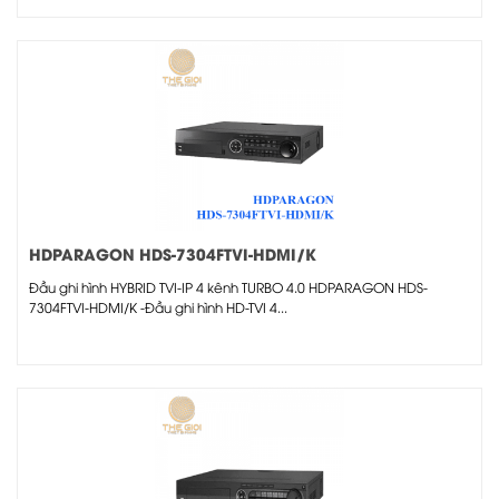
HDPARAGON HDS-7304FTVI-HDMI/K
Đầu ghi hình HYBRID TVI-IP 4 kênh TURBO 4.0 HDPARAGON HDS-
7304FTVI-HDMI/K -Đầu ghi hình HD-TVI 4...