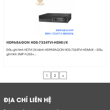
HDPARAGON HDS-7324TVI-HDMI/K
Đầu ghi hình HDTVI 24 kênh HDPARAGON HDS-7324TVI-HDMI/K – Đầu
ghi hình 3MP H.265+...
1
2
»
ĐỊA CHỈ LIÊN HỆ