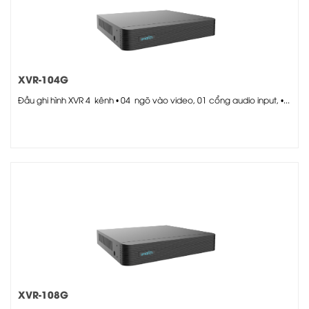
XVR-104G
Đầu ghi hình XVR 4 kênh • 04 ngõ vào video, 01 cổng audio input, •...
XVR-108G