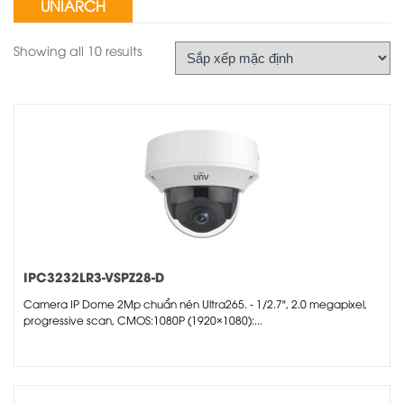
UNIARCH
Showing all 10 results
IPC3232LR3-VSPZ28-D
Camera IP Dome 2Mp chuẩn nén Ultra265. - 1/2.7", 2.0 megapixel,
progressive scan, CMOS:1080P (1920×1080):...