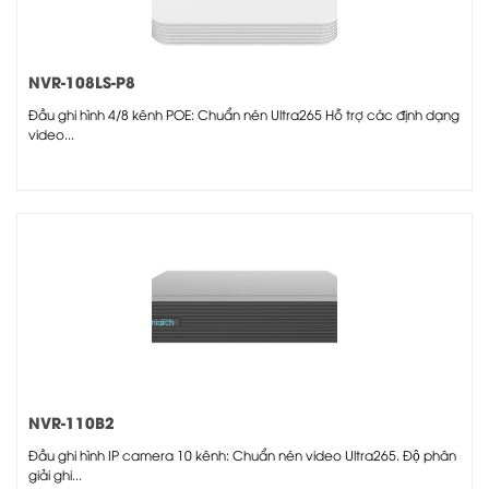
NVR-108LS-P8
Đầu ghi hình 4/8 kênh POE: Chuẩn nén Ultra265 Hỗ trợ các định dạng
video...
NVR-110B2
Đầu ghi hình IP camera 10 kênh: Chuẩn nén video Ultra265. Độ phân
giải ghi...