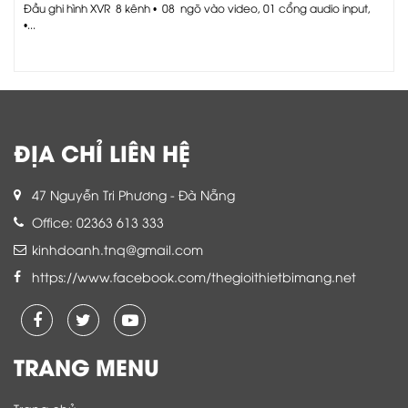
Đầu ghi hình XVR 8 kênh • 08 ngõ vào video, 01 cổng audio input,
•...
ĐỊA CHỈ LIÊN HỆ
47 Nguyễn Tri Phương - Đà Nẵng
Office: 02363 613 333
kinhdoanh.tnq@gmail.com
https://www.facebook.com/thegioithietbimang.net
TRANG MENU