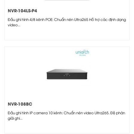
NVR-104LS-P4
Đầu ghi hình 4/8 kênh POE: Chuẩn nén Ultra265 Hỗ trợ các định dạng
video...
NVR-108BC
Đầu ghi hình IP camera 10 kênh: Chuẩn nén video Ultra265. Độ phân
giải ghi...