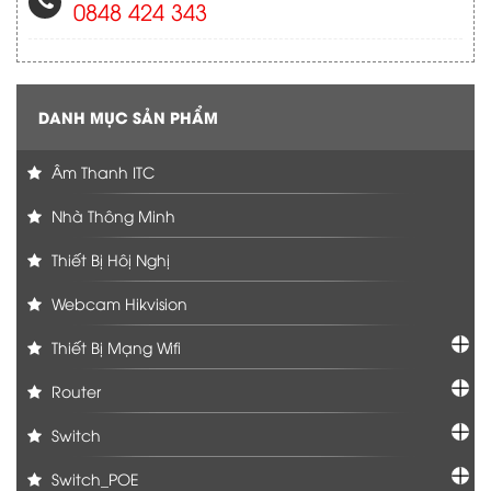
0848 424 343
DANH MỤC SẢN PHẨM
Âm Thanh ITC
Nhà Thông Minh
Thiết Bị Hôị Nghị
Webcam Hikvision
Thiết Bị Mạng Wifi
Router
Switch
Switch_POE