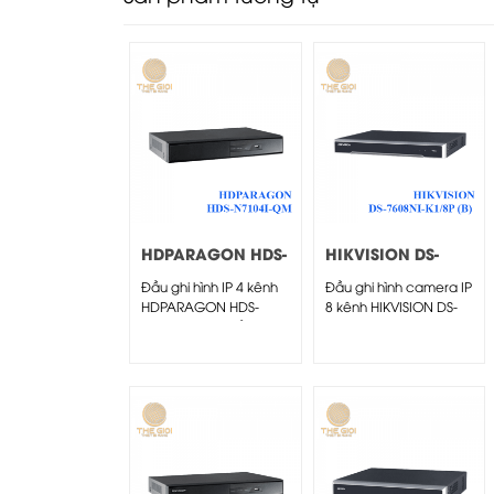
HDPARAGON HDS-
HIKVISION DS-
N7104I-QM
7608NI-K1/8P (B)
Đầu ghi hình IP 4 kênh
Đầu ghi hình camera IP
HDPARAGON HDS-
8 kênh HIKVISION DS-
N7104I-QM – Đầu ghi
7608NI-K1/8P (B) -
hình IP 4...
Đầu...