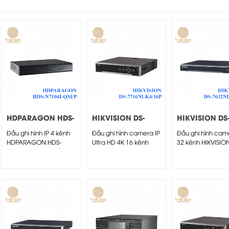
HDPARAGON HDS-
HIKVISION DS-
HIKVISION DS
N7104I-QM/P
7716NI-K4/16P
7632NI-K2/16
Đầu ghi hình IP 4 kênh
Đầu ghi hình camera IP
Đầu ghi hình cam
HDPARAGON HDS-
Ultra HD 4K 16 kênh
32 kênh HIKVISIO
N7104I-QM/P – Đầu ghi
HIKVISION DS-7716NI-
7632NI-K2/16P - Đ
hình IP 4...
K4/16P