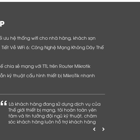
P
i ưu hệ thống wifi cho nhà hàng, khách sạn
hi Tiết Về WiFi 6: Công Nghệ Mạng Không Dây Thế
chia sẻ mạng với TTL trên Router Mikrotik
n kỹ thuật cấu hình thiết bị MikroTik nhanh
Là khách hàng đang sử dụng dịch vụ của
Thế giới thiết bị mạng, tôi hoàn toàn yên
tâm và tin tưởng đội ngũ kỹ thuật, chăm
sóc khách hàng luôn hỗ trợ khách hàng
nhiệt tình