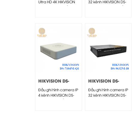
Ultra HD 4K HIKVISION
32 kênh HIKVISION DS-
DS-7632NI-K2 -Đầu...
7732NI-I4/16P(B) -Đầu
ghi...
HIKVISION DS-
HIKVISION DS-
7104NI-Q1
9632NI-I8
Đầu ghi hình camera IP
Đầu ghi hình camera IP
4 kênh HIKVISION DS-
32 kênh HIKVISION DS-
7104NI-Q1 - Đầu...
9632NI-I8