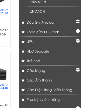
HIKVISION
UNIARCH
Đầu Ghi Analog
-
era IP
Khóa cửa PHGLock
N DS-
UPS
HDD Seagate
Thẻ nhớ
Cáp Mạng
Cáp Âm Thanh
Cáp Điện Thoại Viễn Thông
-
Phụ kiện viễn thông
era IP