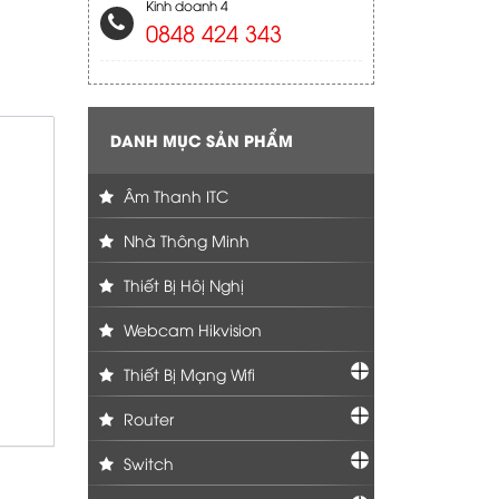
Kinh doanh 4
0848 424 343
DANH MỤC SẢN PHẨM
Âm Thanh ITC
Nhà Thông Minh
Thiết Bị Hôị Nghị
Webcam Hikvision
Thiết Bị Mạng Wifi
Router
Switch