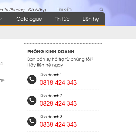
n Tri Phương - Đà Nẵng
Catalogue
Tin tức
Liên hệ
PHÒNG KINH DOANH
Bạn cần sự hỗ trợ từ chúng tôi?
64
Hãy liên hệ ngay
Kinh doanh 1
IF:
0818 424 343
Kinh doanh 2
0828 424 343
Kinh doanh 3
0838 424 343