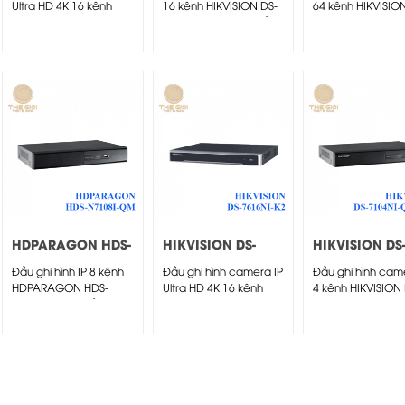
Ultra HD 4K 16 kênh
16 kênh HIKVISION DS-
64 kênh HIKVISIO
HIKVISION DS-7716NI-
7716NI-I4/16P(B) -Đầu
9664NI-I16
K4
ghi...
HDPARAGON HDS-
HIKVISION DS-
HIKVISION DS
N7108I-QM
7616NI-K2
7104NI-Q1/4
Đầu ghi hình IP 8 kênh
Đầu ghi hình camera IP
Đầu ghi hình cam
HDPARAGON HDS-
Ultra HD 4K 16 kênh
4 kênh HIKVISION 
N7108I-QM – Đầu ghi
HIKVISION DS-7616NI-
7104NI-Q1/4P/M 
hình IP 8...
K2
Đầu...