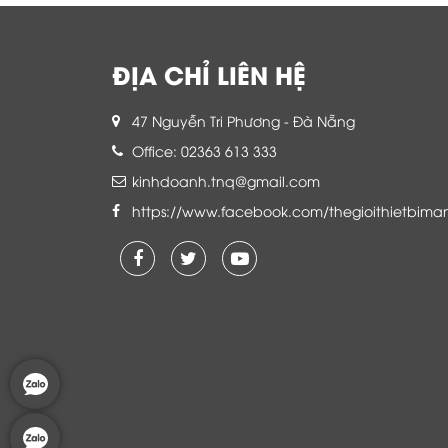
ĐỊA CHỈ LIÊN HỆ
47 Nguyễn Tri Phương - Đà Nẵng
Office: 02363 613 333
kinhdoanh.tnq@gmail.com
https://www.facebook.com/thegioithietbima
Là khách hàng đang sử dụng dịch vụ của
Thế giới thiết bị mạng, tôi hoàn toàn yên
tâm và tin tưởng đội ngũ kỹ thuật, chăm
sóc khách hàng luôn hỗ trợ khách hàng
nhiệt tình