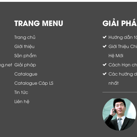
TRANG MENU
GIẢI PHÁ
Trang chủ
Hướng dẫn tố
Giới thiệu
Giới Thiệu C
Sản phẩm
Hệ Mới
ng.net
Giải pháp
Cách Hạn chế 
Catalogue
Các hướng dẫ
Catalogue Cáp LS
nhất
Tin tức
Liên hệ
Là khách hàng đang sử dụng dịch vụ của
Thế giới thiết bị mạng, tôi hoàn toàn yên
tâm và tin tưởng đội ngũ kỹ thuật, chăm
sóc khách hàng luôn hỗ trợ khách hàng
nhiệt tình