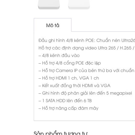
Mô tả
Đầu ghi hình 4/8 kênh POE: Chuẩn nén Ultra2
Hỗ trợ các định dạng video Ultra 265 / H.265 /
– 4/8 kênh đầu vào
– Hỗ trợ 4/8 cổng POE độc lập
– Hỗ trợ Camera IP của bên thứ ba với chuẩn ONVI
– Hỗ trợ HDMI 1 ch, VGA 1 ch
– Kết xuất đồng thời HDMI và VGA
– Ghi hình độ phân giải lên đến 5 megapixel
– 1 SATA HDD lên đến 6 TB
– Hỗ trợ nâng cấp đám mây
Sản phẩm tương tự