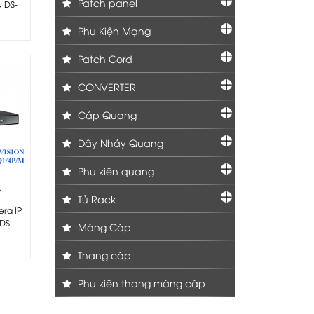
Patch panel
N DS-
Phụ Kiện Mạng
Patch Cord
CONVERTER
Cáp Quang
Dây Nhảy Quang
Phụ kiện quang
-
Tủ Rack
P/M
era IP
DS-
Máng Cáp
-
Thang cáp
Phụ kiện thang máng cáp