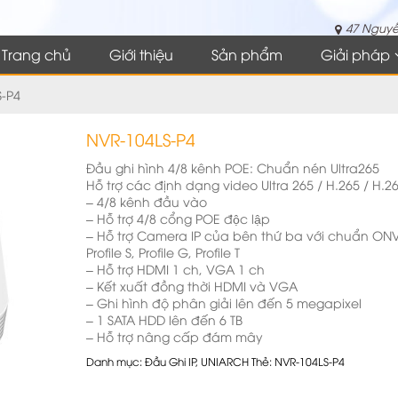
47 Nguyễ
Trang chủ
Giới thiệu
Sản phẩm
Giải pháp
-P4
NVR-104LS-P4
Đầu ghi hình 4/8 kênh POE: Chuẩn nén Ultra265
Hỗ trợ các định dạng video Ultra 265 / H.265 / H.2
– 4/8 kênh đầu vào
– Hỗ trợ 4/8 cổng POE độc lập
– Hỗ trợ Camera IP của bên thứ ba với chuẩn ONV
Profile S, Profile G, Profile T
– Hỗ trợ HDMI 1 ch, VGA 1 ch
– Kết xuất đồng thời HDMI và VGA
– Ghi hình độ phân giải lên đến 5 megapixel
– 1 SATA HDD lên đến 6 TB
– Hỗ trợ nâng cấp đám mây
Danh mục:
Đầu Ghi IP
,
UNIARCH
Thẻ:
NVR-104LS-P4