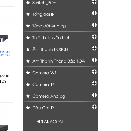
Switch_POE
Tổng đài IP
Tổng đài Analog
Thiết bị truyền hình
Âm Thanh BOSCH
Âm Thanh Thông Báo TOA
-
Camera Wifi
P
era IP
N DS-
Camera IP
ầu...
Camera Analog
Đầu Ghi IP
HDPARAGON