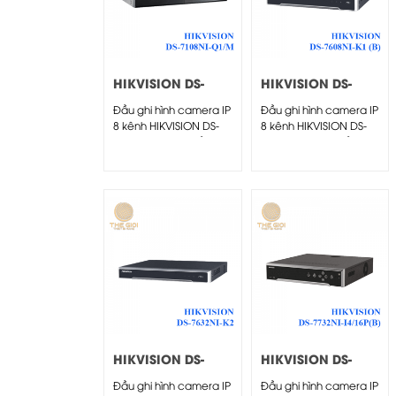
HIKVISION DS-
HIKVISION DS-
7108NI-Q1/M
7608NI-K1 (B)
Đầu ghi hình camera IP
Đầu ghi hình camera IP
8 kênh HIKVISION DS-
8 kênh HIKVISION DS-
7108NI-Q1/M - Đầu...
7608NI-K1 (B) - Đầu...
HIKVISION DS-
HIKVISION DS-
7632NI-K2
7732NI-I4/16P(B)
Đầu ghi hình camera IP
Đầu ghi hình camera IP