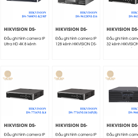
HIKVISION DS-
HIKVISION DS-
HIKVISION DS
7608NI-K2/8P
96128NI-I16
8632NI-K8
Đầu ghi hình camera IP
Đầu ghi hình camera IP
Đầu ghi hình cam
Ultra HD 4K 8 kênh
128 kênh HIKVISION DS-
32 kênh HIKVISIO
HIKVISION DS-7608NI-
96128NI-I16 -Đầu ghi...
8632NI-K8 - Đầu...
K2/8P
HIKVISION DS-
HIKVISION DS-
HIKVISION DS
7716NI-K4
7716NI-I4/16P(B)
9664NI-I16
Đầu ghi hình camera IP
Đầu ghi hình camera IP
Đầu ghi hình cam