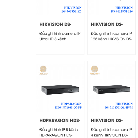
HIKVISION DS-
HIKVISION DS-
7608NI-K2
96128NI-I16
Đầu ghi hình camera IP
Đầu ghi hình camera IP
Ultra HD 8 kênh
128 kênh HIKVISION DS-
HIKVISION 8 kênh...
96128NI-I16 -Đầu ghi...
HDPARAGON HDS-
HIKVISION DS-
N7108I-QM/P
7104NI-Q1/4P/M
Đầu ghi hình IP 8 kênh
Đầu ghi hình camera IP
HDPARAGON HDS-
4 kênh HIKVISION DS-