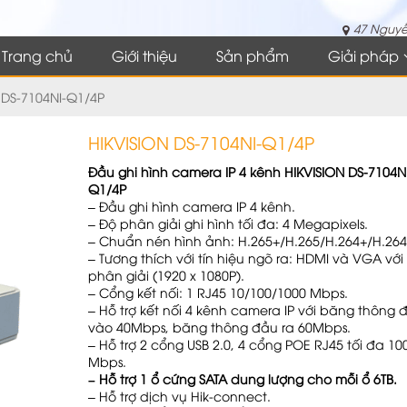
47 Nguyễ
Trang chủ
Giới thiệu
Sản phẩm
Giải pháp
 DS-7104NI-Q1/4P
HIKVISION DS-7104NI-Q1/4P
Đầu ghi hình camera IP 4 kênh HIKVISION DS-7104NI
Q1/4P
– Đầu ghi hình camera IP 4 kênh.
– Độ phân giải ghi hình tối đa: 4 Megapixels.
– Chuẩn nén hình ảnh: H.265+/H.265/H.264+/H.264
– Tương thích với tín hiệu ngõ ra: HDMI và VGA với
phân giải (1920 x 1080P).
– Cổng kết nối: 1 RJ45 10/100/1000 Mbps.
– Hỗ trợ kết nối 4 kênh camera IP với băng thông đ
vào 40Mbps, băng thông đầu ra 60Mbps.
– Hỗ trợ 2 cổng USB 2.0, 4 cổng POE RJ45 tối đa 10
Mbps.
– Hỗ trợ 1 ổ cứng SATA dung lượng cho mỗi ổ 6TB.
– Hỗ trợ dịch vụ Hik-connect.