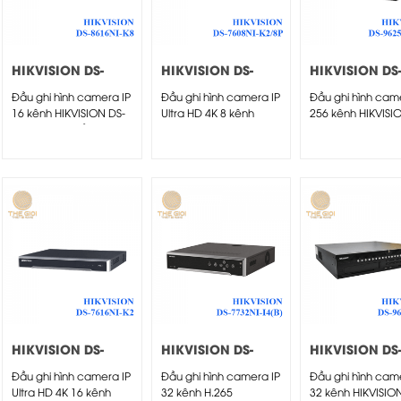
HIKVISION DS-
HIKVISION DS-
HIKVISION DS
8616NI-K8
7608NI-K2/8P
96256NI-I24
Đầu ghi hình camera IP
Đầu ghi hình camera IP
Đầu ghi hình cam
16 kênh HIKVISION DS-
Ultra HD 4K 8 kênh
256 kênh HIKVISI
8616NI-K8 - Đầu...
HIKVISION DS-7608NI-
96256NI-I24 - Chu
K2/8P
HIKVISION DS-
HIKVISION DS-
HIKVISION DS
7616NI-K2
7732NI-I4(B)
9632NI-I8
Đầu ghi hình camera IP
Đầu ghi hình camera IP
Đầu ghi hình cam
Ultra HD 4K 16 kênh
32 kênh H.265
32 kênh HIKVISIO