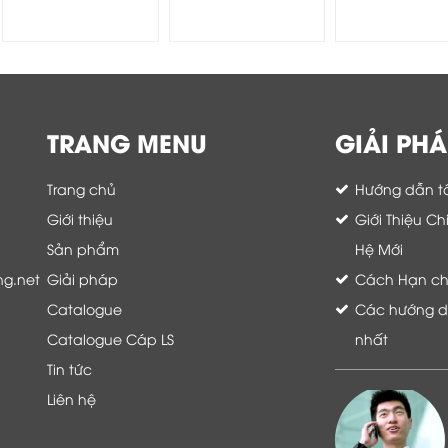
HIKVISION DS-7616NI-
HIKVISION DS-7732NI-
9632NI-I8
K2
I4(B) -Đầu...
TRANG MENU
GIẢI PHÁ
Trang chủ
Hướng dẫn tố
Giới thiệu
Giới Thiệu C
Sản phẩm
Hệ Mới
ng.net
Giải pháp
Cách Hạn chế 
Catalogue
Các hướng dẫ
Catalogue Cáp LS
nhất
Tin tức
Liên hệ
Là khách hàng đang sử dụng dịch vụ của
Thế giới thiết bị mạng, tôi hoàn toàn yên
tâm và tin tưởng đội ngũ kỹ thuật, chăm