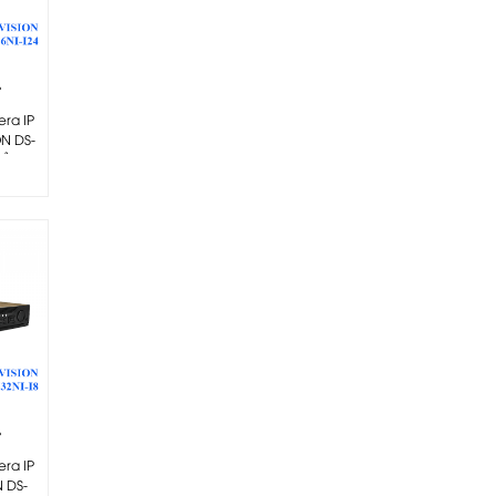
-
era IP
ON DS-
ẩn...
-
era IP
N DS-