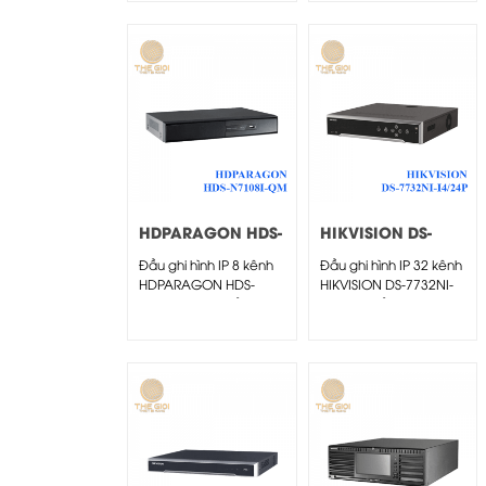
HDPARAGON HDS-
HIKVISION DS-
N7108I-QM
7732NI-I4/24P
Đầu ghi hình IP 8 kênh
Đầu ghi hình IP 32 kênh
HDPARAGON HDS-
HIKVISION DS-7732NI-
N7108I-QM – Đầu ghi
I4/24P - Đầu ghi...
hình IP 8...