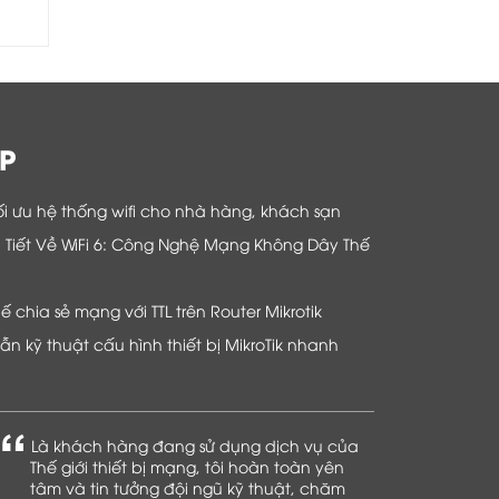
P
i ưu hệ thống wifi cho nhà hàng, khách sạn
hi Tiết Về WiFi 6: Công Nghệ Mạng Không Dây Thế
chia sẻ mạng với TTL trên Router Mikrotik
n kỹ thuật cấu hình thiết bị MikroTik nhanh
Là khách hàng đang sử dụng dịch vụ của
Thế giới thiết bị mạng, tôi hoàn toàn yên
tâm và tin tưởng đội ngũ kỹ thuật, chăm