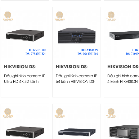
HIKVISION DS-
HIKVISION DS-
HIKVISION DS
7732NI-K4
9664NI-I16
7104NI-Q1/M
Đầu ghi hình camera IP
Đầu ghi hình camera IP
Đầu ghi hình cam
Ultra HD 4K 32 kênh
64 kênh HIKVISION DS-
4 kênh HIKVISION 
HIKVISION DS-7732NI-
9664NI-I16
7104NI-Q1/M - Đầu
K4