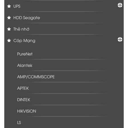
UPS
HDD Seagate
Thẻ nhớ
Cáp Mạng
PureNet
Alantek
AMP/COMMSCOPE
APTEK
DINTEK
HIKVISION
LS