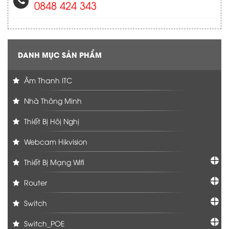
0848 424 343
DANH MỤC SẢN PHẨM
Âm Thanh ITC
Nhà Thông Minh
Thiết Bị Hôị Nghị
Webcam Hikvision
Thiết Bị Mạng Wifi
Router
Switch
Switch_POE