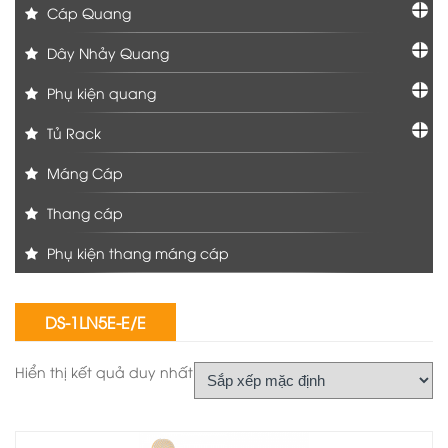
Cáp Quang
Dây Nhảy Quang
Phụ kiện quang
Tủ Rack
Máng Cáp
Thang cáp
Phụ kiện thang máng cáp
DS-1LN5E-E/E
Hiển thị kết quả duy nhất