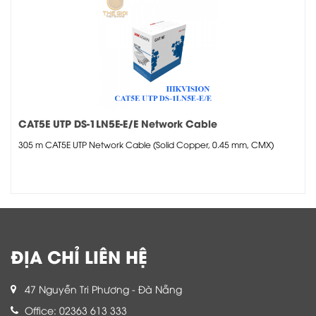
CAT5E UTP DS-1LN5E-E/E Network Cable
305 m CAT5E UTP Network Cable (Solid Copper, 0.45 mm, CMX)
ĐỊA CHỈ LIÊN HỆ
47 Nguyễn Tri Phương - Đà Nẵng
Office: 02363 613 333