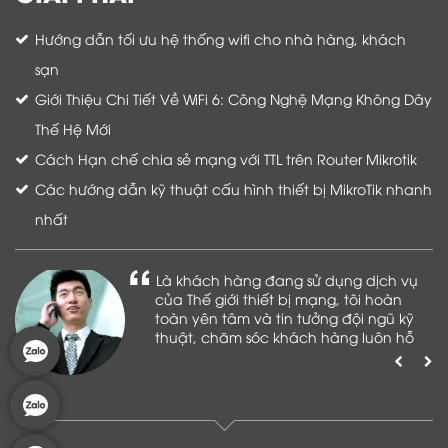
Hướng dẫn tối ưu hệ thống wifi cho nhà hàng, khách
sạn
Giới Thiệu Chi Tiết Về WiFi 6: Công Nghệ Mạng Không Dây
Thế Hệ Mới
Cách Hạn chế chia sẻ mạng với TTL trên Router Mikrotik
Các hướng dẫn kỹ thuật cấu hình thiết bị MikroTik nhanh
nhất
Là khách hàng đang sử dụng dịch vụ
của Thế giới thiết bị mạng, tôi hoàn
toàn yên tâm và tin tưởng đội ngũ kỹ
thuật, chăm sóc khách hàng luôn hỗ
trợ khách hàng nhiệt tình