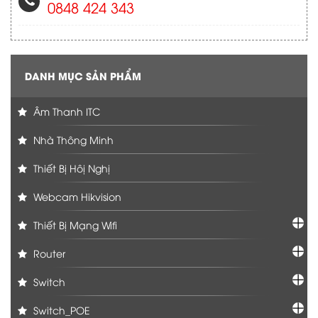
0848 424 343
DANH MỤC SẢN PHẨM
Âm Thanh ITC
Nhà Thông Minh
Thiết Bị Hôị Nghị
Webcam Hikvision
Thiết Bị Mạng Wifi
Router
Switch
Switch_POE