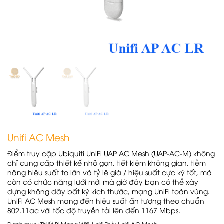
Unifi AC Mesh
Điểm truy cập Ubiquiti UniFi UAP AC Mesh (UAP-AC-M) không
chỉ cung cấp thiết kế nhỏ gọn, tiết kiệm không gian, tiềm
năng hiệu suất to lớn và tỷ lệ giá / hiệu suất cực kỳ tốt, mà
còn có chức năng lưới mới mà giờ đây bạn có thể xây
dựng không dây bất kỳ kích thước, mạng UniFi toàn vùng.
UniFi AC Mesh mang đến hiệu suất ấn tượng theo chuẩn
802.11ac với tốc độ truyền tải lên đến 1167 Mbps.