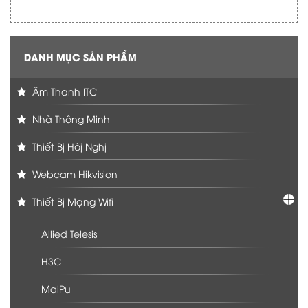
DANH MỤC SẢN PHẨM
Âm Thanh ITC
Nhà Thông Minh
Thiết Bị Hôị Nghị
Webcam Hikvision
Thiết Bị Mạng Wifi
Allied Telesis
H3C
MaiPu