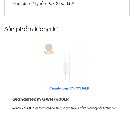
– Phụ kiện: Nguồn PoE 24V, 0.5A.
Sản phẩm tương tự
Grandstream GWN7630LR
GWN7630LR là một điểm truy cập Wi-Fi tầm xa ngoài trời cho...