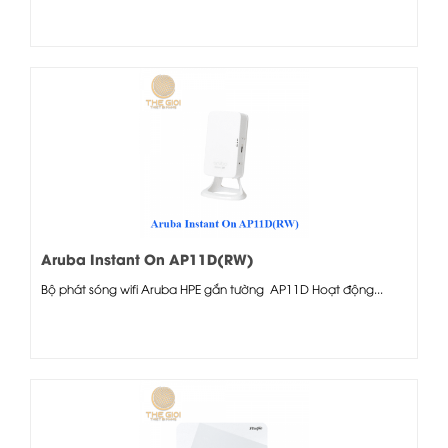
Aruba Instant On AP11D(RW)
Bộ phát sóng wifi Aruba HPE gắn tường AP11D Hoạt động...