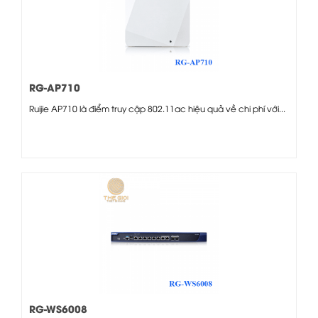
RG-AP710
Ruijie AP710 là điểm truy cập 802.11ac hiệu quả về chi phí với...
RG-WS6008