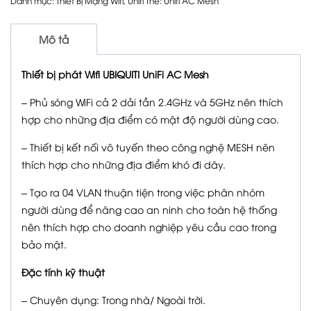
Danh mục:
Thiết Bị Mạng Wifi
,
Unifi
Thẻ:
Unifi AC Mesh
Mô tả
Thiết bị phát Wifi UBIQUITI UniFi AC Mesh
– Phủ sóng WiFi cả 2 dải tần 2.4GHz và 5GHz nên thích
hợp cho những địa điểm có mật độ người dùng cao.
– Thiết bị kết nối vô tuyến theo công nghệ MESH nên
thích hợp cho những địa điểm khó đi dây.
– Tạo ra 04 VLAN thuận tiện trong việc phân nhóm
người dùng để nâng cao an ninh cho toàn hệ thống
nên thích hợp cho doanh nghiệp yêu cầu cao trong
bảo mật.
Đặc tính kỹ thuật
– Chuyên dụng: Trong nhà/ Ngoài trời.