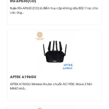
RG-AP630(CD)
Ruijie RG-AP630 (CD) là điểm truy cập không dây 802.11ac cho
các ứng...
APTEK A196GU
APTEK A196GU Wireless Router chuẩn AC1900, Wave 2 MU-
MIMO khả...