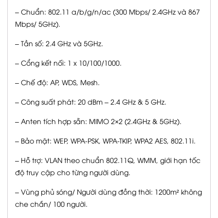
– Chuẩn: 802.11 a/b/g/n/ac (300 Mbps/ 2.4GHz và 867
Mbps/ 5GHz).
– Tần số: 2.4 GHz và 5GHz.
– Cổng kết nối: 1 x 10/100/1000.
– Chế độ: AP, WDS, Mesh.
– Công suất phát: 20 dBm – 2.4 GHz & 5 GHz.
– Anten tích hợp sẵn: MIMO 2×2 (2.4GHz & 5GHz).
– Bảo mật: WEP, WPA-PSK, WPA-TKIP, WPA2 AES, 802.11i.
– Hỗ trợ: VLAN theo chuẩn 802.11Q, WMM, giới hạn tốc
độ truy cập cho từng người dùng.
– Vùng phủ sóng/ Người dùng đồng thời: 1200m² không
che chắn/ 100 người.