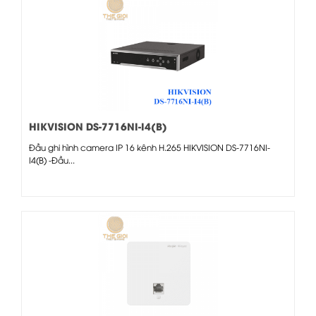
HIKVISION DS-7716NI-I4(B)
Đầu ghi hình camera IP 16 kênh H.265 HIKVISION DS-7716NI-
I4(B) -Đầu...