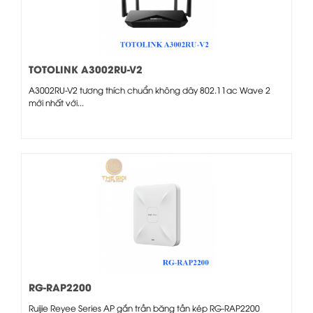
TOTOLINK A3002RU-V2
A3002RU-V2 tương thích chuẩn không dây 802.11ac Wave 2
mới nhất với...
RG-RAP2200
Ruijie Reyee Series AP gắn trần băng tần kép RG-RAP2200