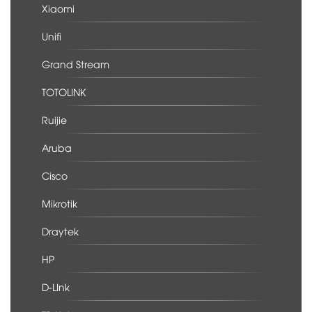
Xiaomi
Unifi
Grand Stream
TOTOLINK
Ruijie
Aruba
Cisco
Mikrotik
Draytek
HP
D-LInk