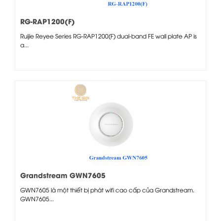
RG-RAP1200(F)
Ruijie Reyee Series RG-RAP1200(F) dual-band FE wall plate AP is
a...
Grandstream GWN7605
GWN7605 là một thiết bị phát wifi cao cấp của Grandstream.
GWN7605...