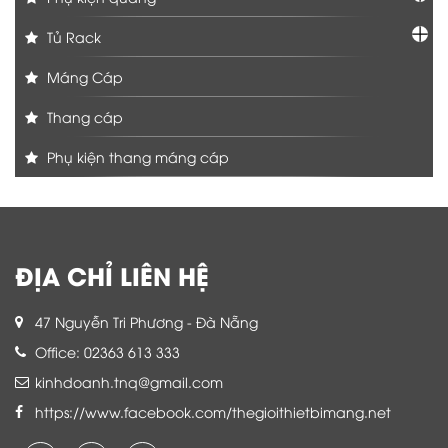
Tủ Rack
Máng Cáp
Thang cáp
Phụ kiện thang máng cáp
ĐỊA CHỈ LIÊN HỆ
47 Nguyễn Tri Phương - Đà Nẵng
Office: 02363 613 333
kinhdoanh.tnq@gmail.com
https://www.facebook.com/thegioithietbimang.net