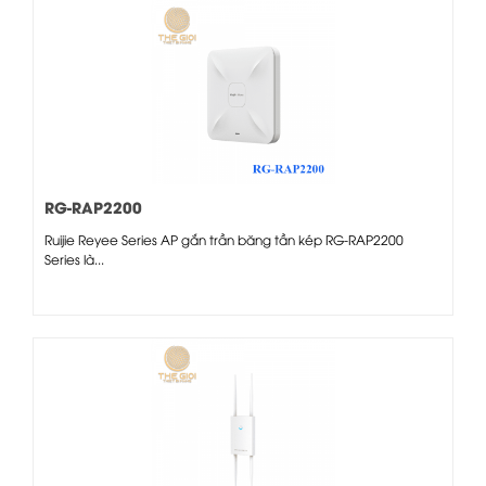
RG-RAP2200
Ruijie Reyee Series AP gắn trần băng tần kép RG-RAP2200
Series là...