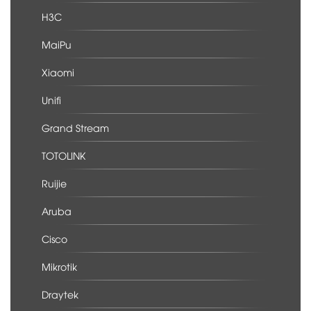
H3C
MaiPu
Xiaomi
Unifi
Grand Stream
TOTOLINK
Ruijie
Aruba
Cisco
Mikrotik
Draytek