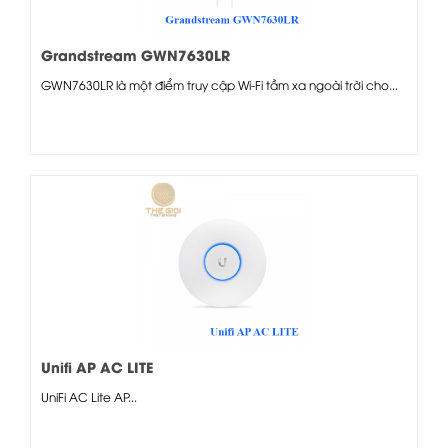
Grandstream GWN7630LR
GWN7630LR là một điểm truy cập Wi-Fi tầm xa ngoài trời cho...
Unifi AP AC LITE
UniFi AC Lite AP...