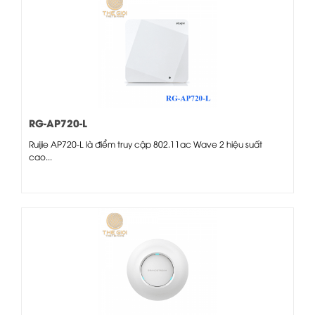
RG-AP720-L
Ruijie AP720-L là điểm truy cập 802.11ac Wave 2 hiệu suất
cao...