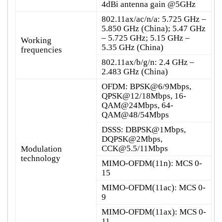
4dBi antenna gain @5GHz
802.11ax/ac/n/a: 5.725 GHz –
5.850 GHz (China); 5.47 GHz
– 5.725 GHz; 5.15 GHz –
Working
5.35 GHz (China)
frequencies
802.11ax/b/g/n: 2.4 GHz –
2.483 GHz (China)
OFDM: BPSK@6/9Mbps,
QPSK@12/18Mbps, 16-
QAM@24Mbps, 64-
QAM@48/54Mbps
DSSS: DBPSK@1Mbps,
DQPSK@2Mbps,
CCK@5.5/11Mbps
Modulation
technology
MIMO-OFDM(11n): MCS 0-
15
MIMO-OFDM(11ac): MCS 0-
9
MIMO-OFDM(11ax): MCS 0-
11