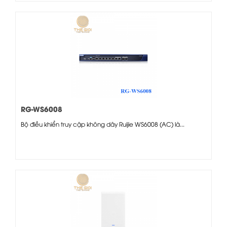
RG-WS6008
Bộ điều khiển truy cập không dây Ruijie WS6008 (AC) là...