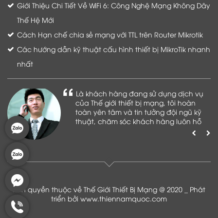
Giới Thiệu Chi Tiết Về WiFi 6: Công Nghệ Mạng Không Dây
Thế Hệ Mới
Cách Hạn chế chia sẻ mạng với TTL trên Router Mikrotik
Các hướng dẫn kỹ thuật cấu hình thiết bị MikroTik nhanh
nhất
Là khách hàng đang sử dụng dịch vụ
của Thế giới thiết bị mạng, tôi hoàn
toàn yên tâm và tin tưởng đội ngũ kỹ
thuật, chăm sóc khách hàng luôn hỗ
trợ khách hàng nhiệt tình
Bản quyền thuộc về Thế Giới Thiết Bị Mạng @ 2020 _ Phát
triển bởi
www.thiennamquoc.com