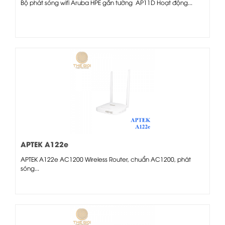
Bộ phát sóng wifi Aruba HPE gắn tường AP11D Hoạt động...
APTEK A122e
APTEK A122e AC1200 Wireless Router, chuẩn AC1200, phát
sóng...