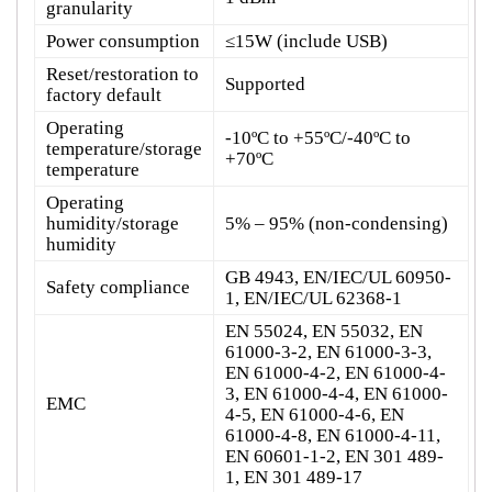
granularity
Power consumption
≤15W (include USB)
Reset/restoration to
Supported
factory default
Operating
-10ºC to +55ºC/-40ºC to
temperature/storage
+70ºC
temperature
Operating
humidity/storage
5% – 95% (non-condensing)
humidity
GB 4943, EN/IEC/UL 60950-
Safety compliance
1, EN/IEC/UL 62368-1
EN 55024, EN 55032, EN
61000-3-2, EN 61000-3-3,
EN 61000-4-2, EN 61000-4-
3, EN 61000-4-4, EN 61000-
EMC
4-5, EN 61000-4-6, EN
61000-4-8, EN 61000-4-11,
EN 60601-1-2, EN 301 489-
1, EN 301 489-17