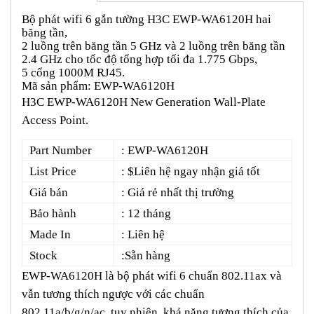
Bộ phát wifi 6 gắn tường H3C EWP-WA6120H hai
băng tần,
2 luồng trên băng tần 5 GHz và 2 luồng trên băng tần
2.4 GHz cho tốc độ tổng hợp tối đa 1.775 Gbps,
5 cổng 1000M RJ45.
Mã sản phẩm: EWP-WA6120H
H3C EWP-WA6120H New Generation Wall-Plate
Access Point.
Part Number
: EWP-WA6120H
List Price
: $Liên hệ ngay nhận giá tốt
Giá bán
: Giá rẻ nhất thị trường
Bảo hành
: 12 tháng
Made In
: Liên hệ
Stock
:Sẵn hàng
EWP-WA6120H là bộ phát wifi 6 chuẩn 802.11ax và
vẫn tương thích ngược với các chuẩn
802.11a/b/g/n/ac, tuy nhiên, khả năng tương thích của