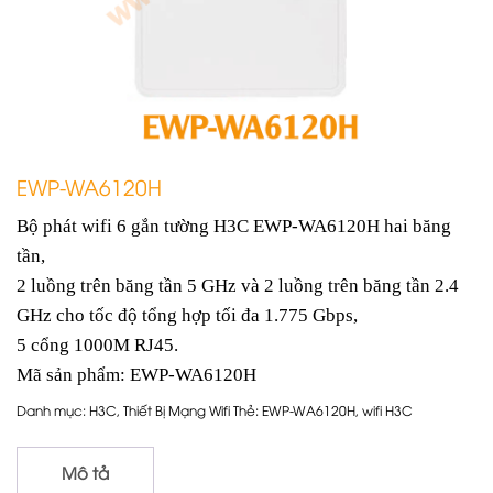
EWP-WA6120H
Bộ phát wifi 6 gắn tường H3C EWP-WA6120H hai băng
tần,
2 luồng trên băng tần 5 GHz và 2 luồng trên băng tần 2.4
GHz cho tốc độ tổng hợp tối đa 1.775 Gbps,
5 cổng 1000M RJ45.
Mã sản phẩm: EWP-WA6120H
Danh mục:
H3C
,
Thiết Bị Mạng Wifi
Thẻ:
EWP-WA6120H
,
wifi H3C
Mô tả