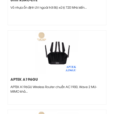
Vỏ nhựa ổn định UV ngoài trời Bộ xử lý 720 MHz kiến...
APTEK A196GU
APTEK A196GU Wireless Router chuẩn AC1900, Wave 2 MU-
MIMO khả...