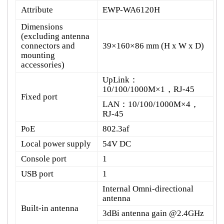
Attribute
EWP-WA6120H
Dimensions
(excluding antenna
connectors and
39×160×86 mm (H x W x D)
mounting
accessories)
UpLink：
10/100/1000M×1，RJ-45
Fixed port
LAN：10/100/1000M×4，
RJ-45
PoE
802.3af
Local power supply
54V DC
Console port
1
USB port
1
Internal Omni-directional
antenna
Built-in antenna
3dBi antenna gain @2.4GHz