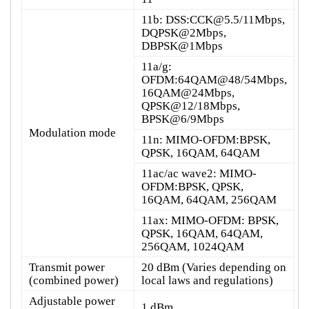
11b: DSS:CCK@5.5/11Mbps,
DQPSK@2Mbps,
DBPSK@1Mbps
11a/g:
OFDM:64QAM@48/54Mbps,
16QAM@24Mbps,
QPSK@12/18Mbps,
BPSK@6/9Mbps
Modulation mode
11n: MIMO-OFDM:BPSK,
QPSK, 16QAM, 64QAM
11ac/ac wave2: MIMO-
OFDM:BPSK, QPSK,
16QAM, 64QAM, 256QAM
11ax: MIMO-OFDM: BPSK,
QPSK, 16QAM, 64QAM,
256QAM, 1024QAM
Transmit power
20 dBm (Varies depending on
(combined power)
local laws and regulations)
Adjustable power
1 dBm