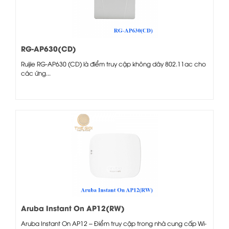
RG-AP630(CD)
Ruijie RG-AP630 (CD) là điểm truy cập không dây 802.11ac cho
các ứng...
Aruba Instant On AP12(RW)
Aruba Instant On AP12 – Điểm truy cập trong nhà cung cấp Wi-