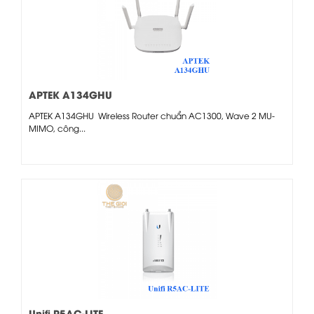
APTEK A134GHU
APTEK A134GHU Wireless Router chuẩn AC1300, Wave 2 MU-
MIMO, công...
Unifi R5AC-LITE