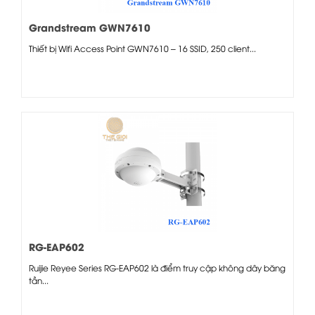
Grandstream GWN7610
Thiết bị Wifi Access Point GWN7610 – 16 SSID, 250 client...
RG-EAP602
Ruijie Reyee Series RG-EAP602 là điểm truy cập không dây băng
tần...