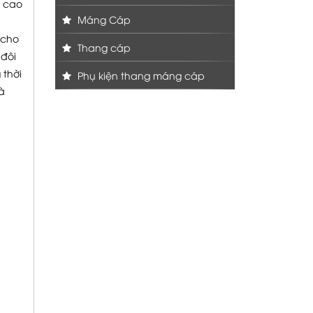
g cao
Máng Cáp
 cho
Thang cáp
 đôi
 thời
Phụ kiện thang máng cáp
à