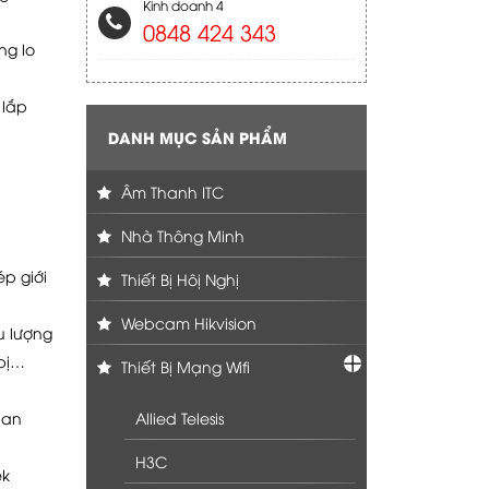
Kinh doanh 4
0848 424 343
ng lo
 lắp
DANH MỤC SẢN PHẨM
Âm Thanh ITC
Nhà Thông Minh
ép giới
Thiết Bị Hôị Nghị
Webcam Hikvision
u lượng
 bị…
Thiết Bị Mạng Wifi
ian
Allied Telesis
H3C
ek