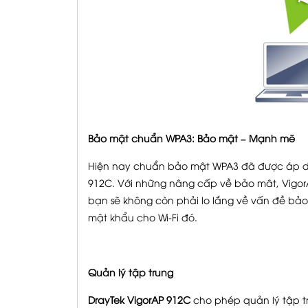
Bảo mật chuẩn WPA3: Bảo mật – Mạnh mẽ
Hiện nay chuẩn bảo mật WPA3 đã được áp dụn
912C. Với những nâng cấp về bảo mât, Vigor
bạn sẽ không còn phải lo lắng về vấn đề bảo
mật khẩu cho Wi-Fi đó.
Quản lý tập trung
DrayTek VigorAP 912C
cho phép quản lý tập t