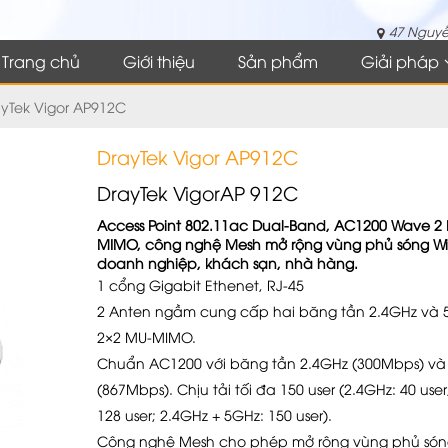
47 Nguyễ
Trang chủ
Giới thiệu
Sản phẩm
Giải pháp
yTek Vigor AP912C
DrayTek Vigor AP912C
DrayTek VigorAP 912C
Access Point 802.11ac Dual-Band, AC1200 Wave 2
MIMO, công nghệ Mesh mở rộng vùng phủ sóng Wif
doanh nghiệp, khách sạn, nhà hàng.
1 cổng Gigabit Ethenet, RJ-45
2 Anten ngầm cung cấp hai băng tần 2.4GHz và 
2×2 MU-MIMO.
Chuẩn AC1200 với băng tần 2.4GHz (300Mbps) và
(867Mbps). Chịu tải tối đa 150 user (2.4GHz: 40 user
128 user; 2.4GHz + 5GHz: 150 user).
Công nghệ Mesh cho phép mở rộng vùng phủ són