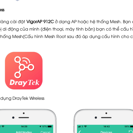
ss
àng cài đặt
VigorAP 912C
ở dạng AP hoặc hệ thống Mesh. Bạn 
bị di động của mình (điện thoại, máy tính bản) bạn có thể cấu h
 thống Mesh(Cấu hình Mesh Root sau đó áp dụng cấu hình cho 
ụng DrayTek Wireless