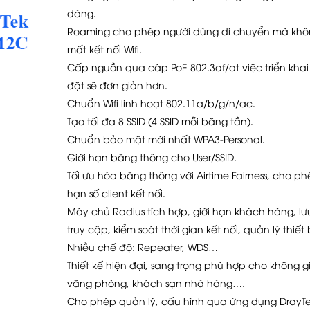
dàng.
Roaming cho phép người dùng di chuyển mà khô
mất kết nối Wifi.
Cấp nguồn qua cáp PoE 802.3af/at việc triển khai
đặt sẽ đơn giản hơn.
Chuẩn Wifi linh hoạt 802.11a/b/g/n/ac.
Tạo tối đa 8 SSID (4 SSID mỗi băng tần).
Chuẩn bảo mật mới nhất WPA3-Personal.
Giới hạn băng thông cho User/SSID.
Tối ưu hóa băng thông với Airtime Fairness, cho ph
hạn số client kết nối.
Máy chủ Radius tích hợp, giới hạn khách hàng, lư
truy cập, kiểm soát thời gian kết nối, quản lý thiết
Nhiều chế độ: Repeater, WDS…
Thiết kế hiện đại, sang trọng phù hợp cho không g
văng phòng, khách sạn nhà hàng….
Cho phép quản lý, cấu hình qua ứng dụng DrayT