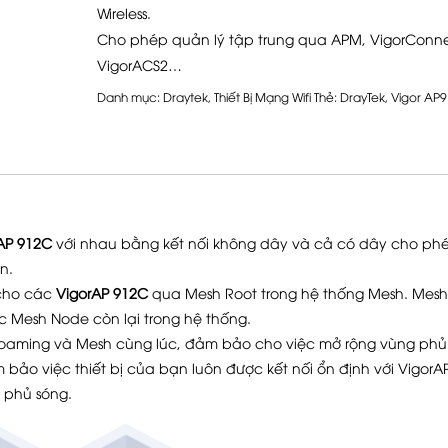
Wireless.
Cho phép quản lý tập trung qua APM, VigorConne
VigorACS2…
Danh mục:
Draytek
,
Thiết Bị Mạng Wifi
Thẻ:
DrayTek
,
Vigor AP
AP 912C
với nhau bằng kết nối không dây và cả có dây cho ph
n.
 cho các
VigorAP 912C
qua Mesh Root trong hệ thống Mesh. Mesh
các Mesh Node còn lại trong hệ thống.
 Roaming và Mesh cùng lúc, đảm bảo cho việc mở rộng vùng phủ
bảo việc thiết bị của bạn luôn được kết nối ổn định với VigorA
g phủ sóng.