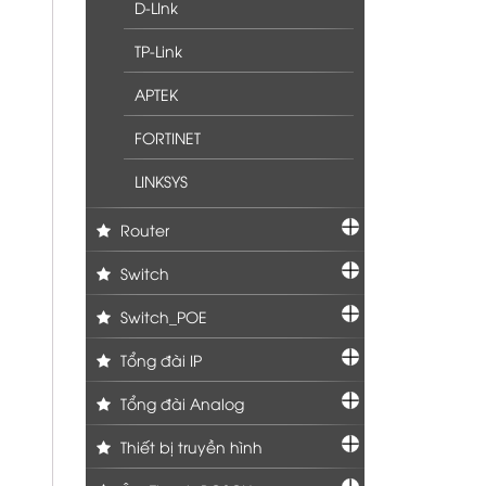
D-LInk
TP-Link
APTEK
FORTINET
LINKSYS
Router
Switch
Switch_POE
Tổng đài IP
Tổng đài Analog
Thiết bị truyền hình