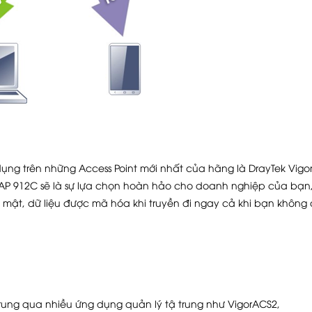
g trên những Access Point mới nhất của hãng là DrayTek Vigo
AP 912C sẽ là sự lựa chọn hoàn hảo cho doanh nghiệp của bạn
 mật, dữ liệu được mã hóa khi truyền đi ngay cả khi bạn không
rung qua nhiều ứng dụng quản lý tậ trung như VigorACS2,