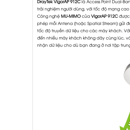
DrayTek VigorAP 912C
là Access Point Dual-B
trải nghiệm người dùng, với tốc độ mạng cao 
Công nghệ
MU-MIMO
của
VigorAP 912C
được 
phép mỗi Antena (hoặc Spatial Stream) gửi 
tốc độ truyền dữ liệu cho các máy khách. Vớ
đến nhiều máy khách không dây cùng lúc, với
nhận dữ liệu cho dù bạn đang ở nơi tập trung 