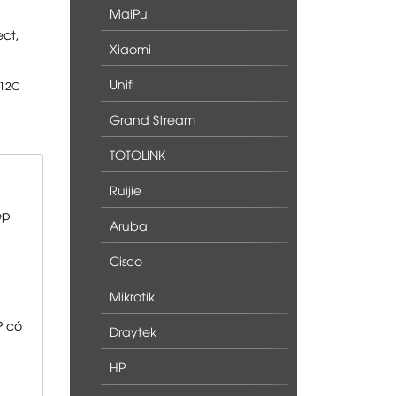
MaiPu
ct,
Xiaomi
Unifi
912C
Grand Stream
TOTOLINK
Ruijie
ép
Aruba
Cisco
Mikrotik
P có
Draytek
HP