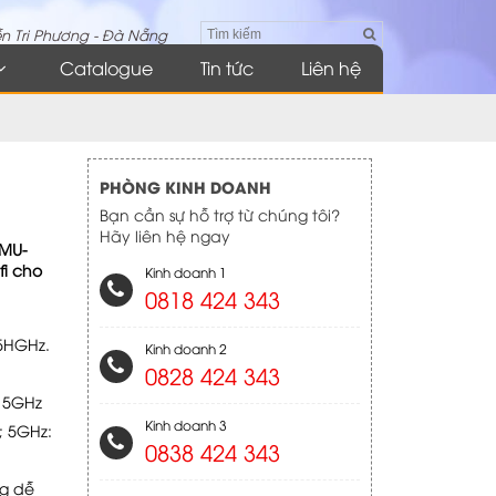
n Tri Phương - Đà Nẵng
Catalogue
Tin tức
Liên hệ
PHÒNG KINH DOANH
Bạn cần sự hỗ trợ từ chúng tôi?
Hãy liên hệ ngay
 MU-
i cho
Kinh doanh 1
0818 424 343
5HGHz.
Kinh doanh 2
0828 424 343
 5GHz
Kinh doanh 3
; 5GHz:
0838 424 343
g dễ