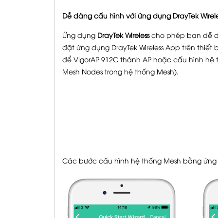
Dễ dàng cấu hình với ứng dụng DrayTek Wirele
Ứng dụng
DrayTek Wireless
cho phép bạn dễ d
đặt ứng dụng DrayTek Wireless App trên thiết 
để VigorAP 912C thành AP hoặc cấu hình hệ
Mesh Nodes trong hệ thống Mesh).
Các bước cấu hình hệ thống Mesh bằng ứng d