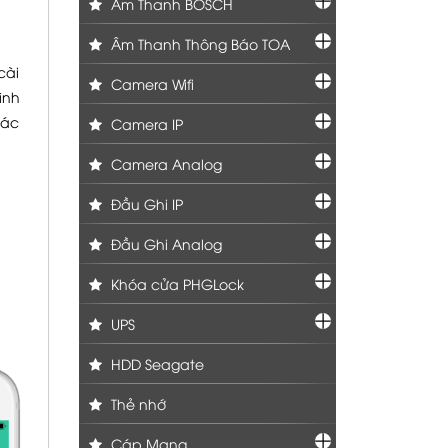
Âm Thanh BOSCH
Âm Thanh Thông Báo TOA
cài
Camera Wifi
ình
các
Camera IP
Camera Analog
Đầu Ghi IP
Đầu Ghi Analog
Khóa cửa PHGLock
UPS
HDD Seagate
Thẻ nhớ
Cáp Mạng