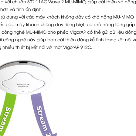
and với chuẩn 802.11AC Wave 2 MU-MIMO, giúp cải thiện và nân
hơn và tính ổn định.
sử dụng với các máy khách không dây có khả năng MU-MIMO,
đến các máy khách không dây riêng biệt, có khả năng tăng gấp
i công nghệ MU-MIMO cho phép VigorAP có thể gửi dữ liệu đồng
 công nghệ này giúp bạn cải thiện đáng kể tình trang kết nối v
nhiều thiết bị kết nối với một VigorAP 912C.