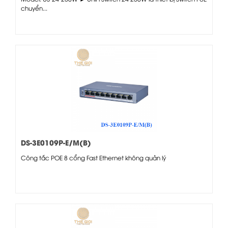
chuyển...
DS-3E0109P-E/M(B)
Công tắc POE 8 cổng Fast Ethernet không quản lý