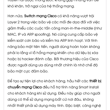
khó khăn, trở ngại của hệ thống mạng.
Hơn nữa,
Switch mạng Cisco
có khả năng vượt trội
Layer 2 trong việc bảo vệ các mối đe dọa đối với việc
giảm thiểu các cuộc tấn công man-in-the-middle (như
MAC, IP và ARP spoofing). Nó cũng cung cấp bảo vệ
kiểm soát cơn bão và kiểm tra ARP linh hoạt. Với tính
năng bảo mật tiên tiến, người dùng hoàn toàn không
phải lo lắng vì lỗ hổng mạng khiến cho dữ liệu bị xóa
hoặc bị hacker đánh cắp. Bởi thương hiệu của Cisco
được người dùng ưa dùng nhất chính là nhờ chế độ
bảo mật cực đảm bảo.
Để tạo sự tiện lợi cho khách hàng, hầu hết các
thiết bị
chuyển mạng Cisco
đều hỗ trợ tính năng Smart Install
cho khách hàng khi sử dụng. Điều này giúp cho người
dùng có thể sử dụng mạng bất cứ nơi đâu, không
nhất thiết phải sử dụng máy tính. Đặc biệt, công nghệ