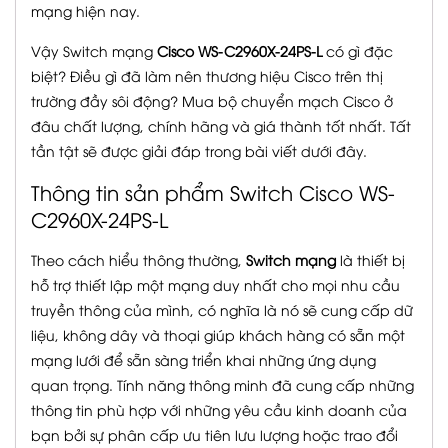
mạng hiện nay.
Vậy Switch mạng
Cisco WS-C2960X-24PS-L
có gì đặc
biệt? Điều gì đã làm nên thương hiệu Cisco trên thị
trường đầy sôi động? Mua bộ chuyển mạch Cisco ở
đâu chất lượng, chính hãng và giá thành tốt nhất. Tất
tần tật sẽ được giải đáp trong bài viết dưới đây.
Thông tin sản phẩm Switch Cisco WS-
C2960X-24PS-L
Theo cách hiểu thông thường,
Switch mạng
là thiết bị
hỗ trợ thiết lập một mạng duy nhất cho mọi nhu cầu
truyền thông của mình, có nghĩa là nó sẽ cung cấp dữ
liệu, không dây và thoại giúp khách hàng có sẵn một
mạng lưới để sẵn sàng triển khai những ứng dụng
quan trọng. Tính năng thông minh đã cung cấp những
thông tin phù hợp với những yêu cầu kinh doanh của
bạn bởi sự phân cấp ưu tiên lưu lượng hoặc trao đổi