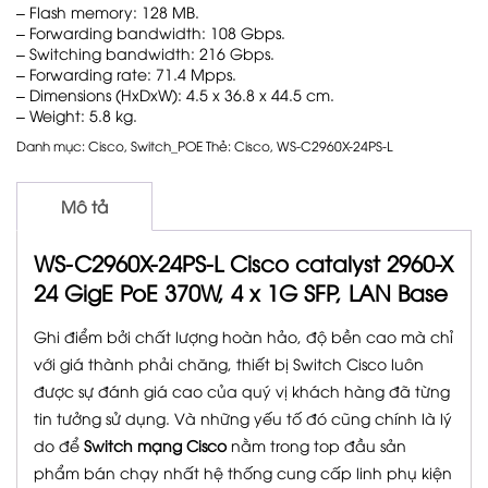
– Flash memory: 128 MB.
– Forwarding bandwidth: 108 Gbps.
– Switching bandwidth: 216 Gbps.
– Forwarding rate: 71.4 Mpps.
– Dimensions (HxDxW): 4.5 x 36.8 x 44.5 cm.
– Weight: 5.8 kg.
Danh mục:
Cisco
,
Switch_POE
Thẻ:
Cisco
,
WS-C2960X-24PS-L
Mô tả
WS-C2960X-24PS-L Cisco catalyst 2960-X
24 GigE PoE 370W, 4 x 1G SFP, LAN Base
Ghi điểm bởi chất lượng hoàn hảo, độ bền cao mà chỉ
với giá thành phải chăng, thiết bị Switch Cisco luôn
được sự đánh giá cao của quý vị khách hàng đã từng
tin tưởng sử dụng. Và những yếu tố đó cũng chính là lý
do để
Switch mạng Cisco
nằm trong top đầu sản
phẩm bán chạy nhất hệ thống cung cấp linh phụ kiện