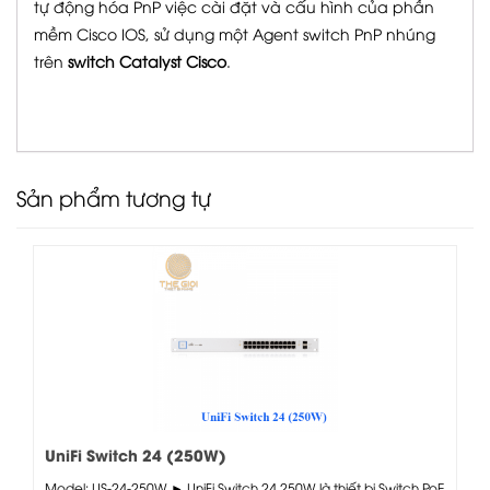
tự động hóa PnP việc cài đặt và cấu hình của phần
mềm Cisco IOS, sử dụng một Agent switch PnP nhúng
trên
switch Catalyst Cisco
.
Sản phẩm tương tự
UniFi Switch 24 (250W)
Model: US-24-250W ► UniFi Switch 24 250W là thiết bị Switch PoE