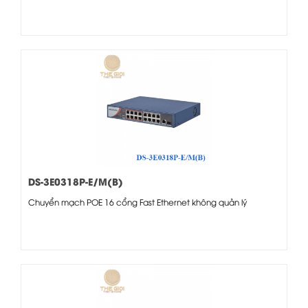
DS-3E0318P-E/M(B)
Chuyển mạch POE 16 cổng Fast Ethernet không quản lý