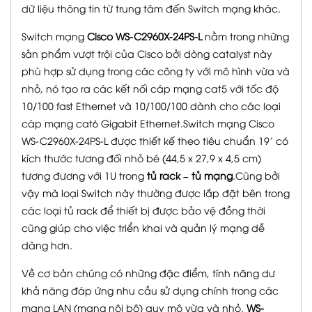
dữ liệu thông tin từ trung tâm đến Switch mạng khác.
Switch mạng
Cisco WS-C2960X-24PS-L
nằm trong những
sản phẩm vượt trội của Cisco bởi dòng catalyst này
phù hợp sử dụng trong các công ty với mô hình vừa và
nhỏ, nó tạo ra các kết nối cáp mạng cat5 với tốc độ
10/100 fast Ethernet và 10/100/100 dành cho các loại
cáp mạng cat6 Gigabit Ethernet.Switch mạng Cisco
WS-C2960X-24PS-L được thiết kế theo tiêu chuẩn 19’ có
kích thước tương đối nhỏ bé (44,5 x 27,9 x 4,5 cm)
tương đương với 1U trong
tủ rack – tủ mạng
.Cũng bởi
vậy mà loại Switch này thường được lắp đặt bên trong
các loại tủ rack để thiết bị được bảo vệ đồng thời
cũng giúp cho việc triển khai và quản lý mạng dễ
dàng hơn.
Về cơ bản chúng có những đặc điểm, tính năng dư
khả năng đáp ứng nhu cầu sử dụng chính trong các
mạng LAN (mạng nội bộ) quy mô vừa và nhỏ.
WS-