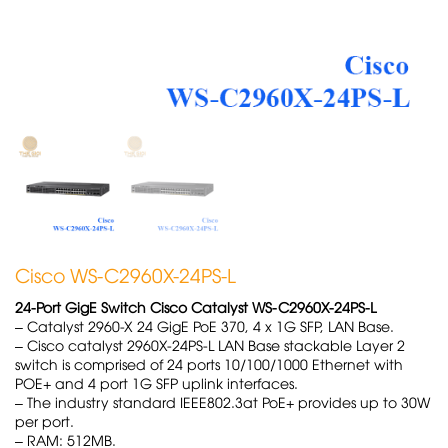
Cisco WS-C2960X-24PS-L
24-Port GigE Switch Cisco Catalyst WS-C2960X-24PS-L
– Catalyst 2960-X 24 GigE PoE 370, 4 x 1G SFP, LAN Base.
– Cisco catalyst 2960X-24PS-L LAN Base stackable Layer 2
switch is comprised of 24 ports 10/100/1000 Ethernet with
POE+ and 4 port 1G SFP uplink interfaces.
– The industry standard IEEE802.3at PoE+ provides up to 30W
per port.
– RAM: 512MB.