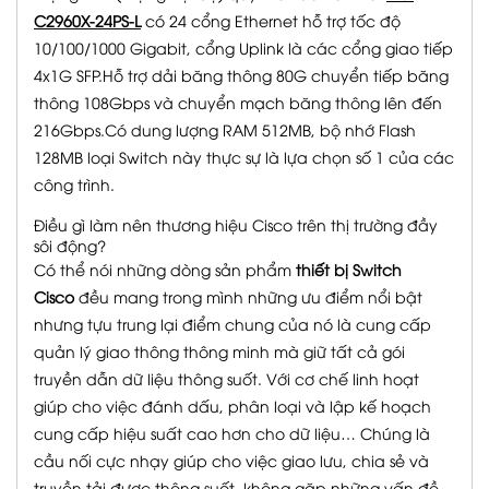
C2960X-24PS-L
có 24 cổng Ethernet hỗ trợ tốc độ
10/100/1000 Gigabit, cổng Uplink là các cổng giao tiếp
4x1G SFP.Hỗ trợ dải băng thông 80G chuyển tiếp băng
thông 108Gbps và chuyển mạch băng thông lên đến
216Gbps.Có dung lượng RAM 512MB, bộ nhớ Flash
128MB loại Switch này thực sự là lựa chọn số 1 của các
công trình.
Điều gì làm nên thương hiệu Cisco trên thị trường đầy
sôi động?
Có thể nói những dòng sản phẩm
thiết bị Switch
Cisco
đều mang trong mình những ưu điểm nổi bật
nhưng tựu trung lại điểm chung của nó là cung cấp
quản lý giao thông thông minh mà giữ tất cả gói
truyền dẫn dữ liệu thông suốt. Với cơ chế linh hoạt
giúp cho việc đánh dấu, phân loại và lập kế hoạch
cung cấp hiệu suất cao hơn cho dữ liệu… Chúng là
cầu nối cực nhạy giúp cho việc giao lưu, chia sẻ và
truyền tải được thông suốt, không gặp những vấn đề