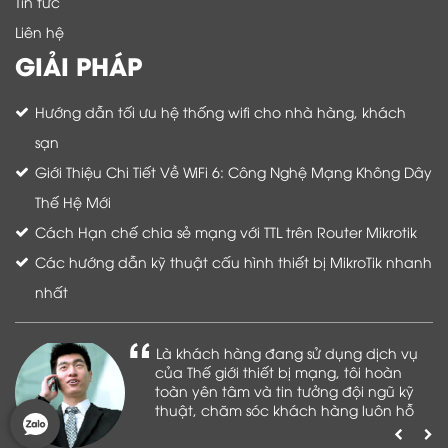
Tin tức
Liên hệ
GIẢI PHÁP
Hướng dẫn tối ưu hệ thống wifi cho nhà hàng, khách
sạn
Giới Thiệu Chi Tiết Về WiFi 6: Công Nghệ Mạng Không Dây
Thế Hệ Mới
Cách Hạn chế chia sẻ mạng với TTL trên Router Mikrotik
Các hướng dẫn kỹ thuật cấu hình thiết bị MikroTik nhanh
nhất
Là khách hàng đang sử dụng dịch vụ
của Thế giới thiết bị mạng, tôi hoàn
toàn yên tâm và tin tưởng đội ngũ kỹ
thuật, chăm sóc khách hàng luôn hỗ
trợ khách hàng nhiệt tình