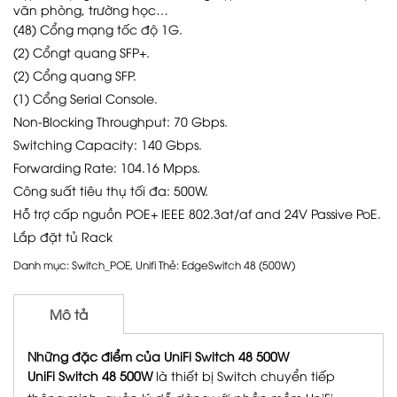
văn phòng, trường học…
(48) Cổng mạng tốc độ 1G.
(2) Cổngt quang SFP+.
(2) Cổng quang SFP.
(1) Cổng Serial Console.
Non-Blocking Throughput: 70 Gbps.
Switching Capacity: 140 Gbps.
Forwarding Rate: 104.16 Mpps.
Công suất tiêu thụ tối đa: 500W.
Hỗ trợ cấp nguồn POE+ IEEE 802.3at/af and 24V Passive PoE.
Lắp đặt tủ Rack
Danh mục:
Switch_POE
,
Unifi
Thẻ:
EdgeSwitch 48 (500W)
Mô tả
Những đặc điểm của UniFi Switch 48 500W
UniFi Switch 48 500W
là thiết bị Switch chuyển tiếp