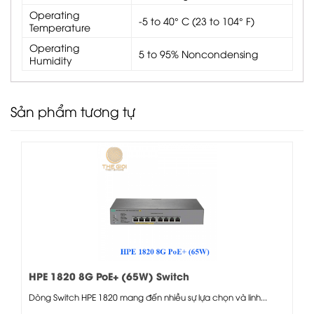
Operating
-5 to 40° C (23 to 104° F)
Temperature
Operating
5 to 95% Noncondensing
Humidity
Sản phẩm tương tự
HPE 1820 8G PoE+ (65W) Switch
Dòng Switch HPE 1820 mang đến nhiều sự lựa chọn và linh...