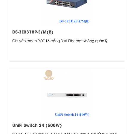
DS-3E0318P-E/M(B)
Chuyển mạch POE 16 cổng Fast Ethernet không quản lý
UniFi Switch 24 (500W)
Model: US-24-500W ► UniFi Switch 24 (500W) là thiết bị Switch