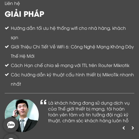
Liên hệ
GIẢI PHÁP
Hướng dẫn tối ưu hệ thống wifi cho nhà hàng, khách
sạn
Giới Thiệu Chi Tiết Về WiFi 6: Công Nghệ Mạng Không Dây
Thế Hệ Mới
Cách Hạn chế chia sẻ mạng với TTL trên Router Mikrotik
Các hướng dẫn kỹ thuật cấu hình thiết bị MikroTik nhanh
nhất
Là khách hàng đang sử dụng dịch vụ
của Thế giới thiết bị mạng, tôi hoàn
toàn yên tâm và tin tưởng đội ngũ kỹ
thuật, chăm sóc khách hàng luôn hỗ
trợ khách hàng nhiệt tình