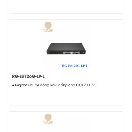
RG-ES126G-LP-L
● Gigabit PoE 24 cổng và 8 cổng cho CCTV / ELV...