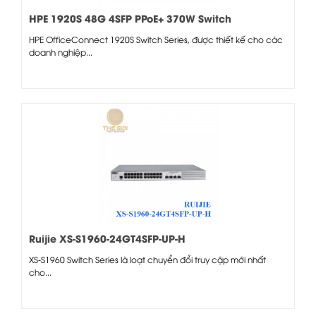
HPE 1920S 48G 4SFP PPoE+ 370W Switch
HPE OfficeConnect 1920S Switch Series, được thiết kế cho các
doanh nghiệp...
Ruijie XS-S1960-24GT4SFP-UP-H
XS-S1960 Switch Series là loạt chuyển đổi truy cập mới nhất
cho...