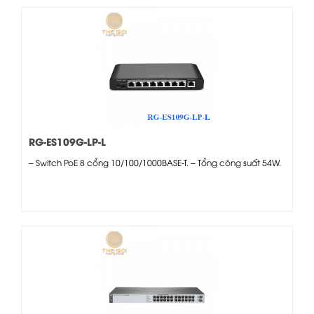
RG-ES109G-LP-L
– Switch PoE 8 cổng 10/100/1000BASE-T. – Tổng công suất 54W.