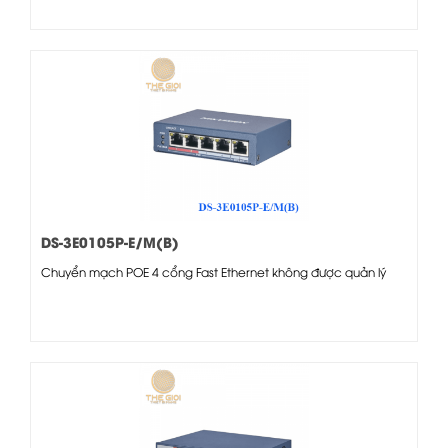
DS-3E0105P-E/M(B)
Chuyển mạch POE 4 cổng Fast Ethernet không được quản lý