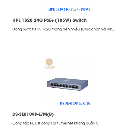
HPE 1820 24G PoE+ (185W) Switch
Dòng Switch HPE 1820 mang đến nhiều sự lựa chọn và linh...
DS-3E0109P-E/M(B)
Công tắc POE 8 cổng Fast Ethernet không quản lý