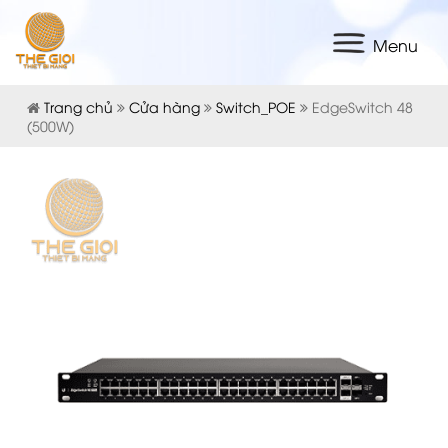
Menu
Trang chủ
Cửa hàng
Switch_POE
EdgeSwitch 48
(500W)