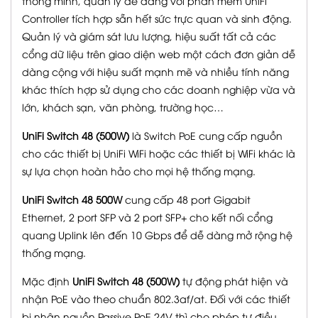
thông minh, quản lý dễ dàng với phần mềm UniFi
Controller tích hợp sẵn hết sức trực quan và sinh động.
Quản lý và giám sát lưu lượng, hiệu suất tất cả các
cổng dữ liệu trên giao diện web một cách đơn giản dễ
dàng cộng với hiệu suất mạnh mẽ và nhiều tính năng
khác thích hợp sử dụng cho các doanh nghiệp vừa và
lớn, khách sạn, văn phòng, trường học…
UniFi Switch 48 (500W)
là Switch PoE cung cấp nguồn
cho các thiết bị UniFi WiFi hoặc các thiết bị WiFi khác là
sự lựa chọn hoàn hảo cho mọi hệ thống mạng.
UniFi Switch 48 500W
cung cấp 48 port Gigabit
Ethernet, 2 port SFP và 2 port SFP+ cho kết nối cổng
quang Uplink lên đến 10 Gbps để dễ dàng mở rộng hệ
thống mạng.
Mặc định
UniFi Switch 48 (500W)
tự động phát hiện và
nhận PoE vào theo chuẩn 802.3af/at. Đối với các thiết
bị nhận nguồn Passive PoE 24V thì cho phép tự điều