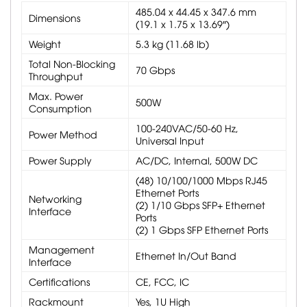
485.04 x 44.45 x 347.6 mm
Dimensions
(19.1 x 1.75 x 13.69″)
Weight
5.3 kg (11.68 lb)
Total Non-Blocking
70 Gbps
Throughput
Max. Power
500W
Consumption
100-240VAC/50-60 Hz,
Power Method
Universal Input
Power Supply
AC/DC, Internal, 500W DC
(48) 10/100/1000 Mbps RJ45
Ethernet Ports
Networking
(2) 1/10 Gbps SFP+ Ethernet
Interface
Ports
(2) 1 Gbps SFP Ethernet Ports
Management
Ethernet In/Out Band
Interface
Certifications
CE, FCC, IC
Rackmount
Yes, 1U High