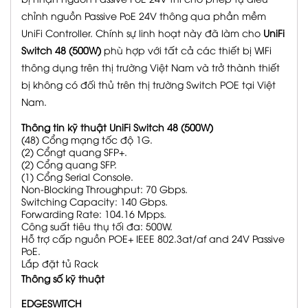
chỉnh nguồn Passive PoE 24V thông qua phần mềm
UniFi Controller. Chính sự linh hoạt này đã làm cho
UniFi
Switch 48 (500W)
phù hợp với tất cả các thiết bị WiFi
thông dụng trên thị trường Việt Nam và trở thành thiết
bị không có đối thủ trên thị trường Switch POE tại Việt
Nam.
Thông tin kỹ thuật UniFi Switch 48 (500W)
(48) Cổng mạng tốc độ 1G.
(2) Cổngt quang SFP+.
(2) Cổng quang SFP.
(1) Cổng Serial Console.
Non-Blocking Throughput: 70 Gbps.
Switching Capacity: 140 Gbps.
Forwarding Rate: 104.16 Mpps.
Công suất tiêu thụ tối đa: 500W.
Hỗ trợ cấp nguồn POE+ IEEE 802.3at/af and 24V Passive
PoE.
Lắp đặt tủ Rack
Thông số kỹ thuật
EDGESWITCH