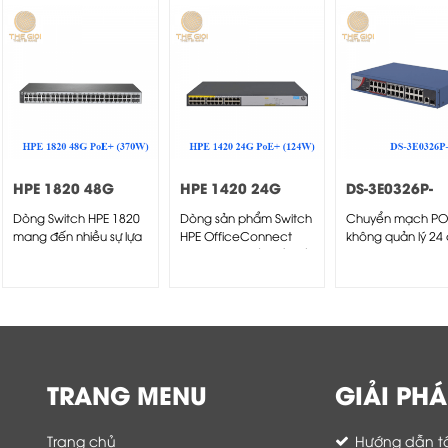
HPE 1820 48G
HPE 1420 24G
DS-3E0326P-
PoE+ (370W)
PoE+ (124W)
E/M(B)
Dòng Switch HPE 1820
Dòng sản phẩm Switch
Chuyển mạch PO
Switch
Switch
mang đến nhiều sự lựa
HPE OfficeConnect
không quản lý 24
chọn và linh...
1420 cung cấp kết nối
Fast Ethernet
Gigabit...
TRANG MENU
GIẢI PHÁ
Trang chủ
Hướng dẫn tố