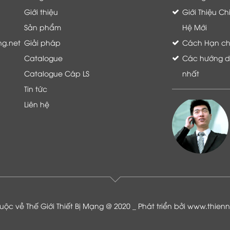
Giới thiệu
Giới Thiệu C
Sản phẩm
Hệ Mới
ng.net
Giải pháp
Cách Hạn chế 
Catalogue
Các hướng dẫ
Catalogue Cáp LS
nhất
Tin tức
Liên hệ
Là khách hàng đang sử dụng dịch vụ của
Thế giới thiết bị mạng, tôi hoàn toàn yên
tâm và tin tưởng đội ngũ kỹ thuật, chăm
sóc khách hàng luôn hỗ trợ khách hàng
nhiệt tình
ộc về Thế Giới Thiết Bị Mạng @ 2020 _ Phát triển bởi
www.thien