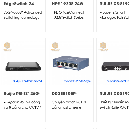
EdgeSwitch 24
HPE 1920S 24G
RUIJIE XS-S19
(500W)
2SFP PoE+ 370W
26GT2SFP-LP-E
ES-24-500W Advanced
HPE OfficeConnect
– Layer 2 Smart
Switch
Switching Technology
1920S Switch Series,
Managed PoE Swi
for the Masses Build
được thiết kế cho các
24 Cổng
and expand...
doanh...
10/100/1000BASE
công suất...
Ruijie RG-ES126G-
DS-3E0105P-
RUIJIE XS-S19
P-L
E/M(B)
9GT1SFP-P-E
● Gigabit PoE 24 cổng
Chuyển mạch POE 4
Thiết bị chuyển 
và 8 cổng cho CCTV /
cổng Fast Ethernet
switch Ruijie XS-S
ELV...
không được quản lý
9GT1SFP-P-E là thiế
chuyển mạch lớp.