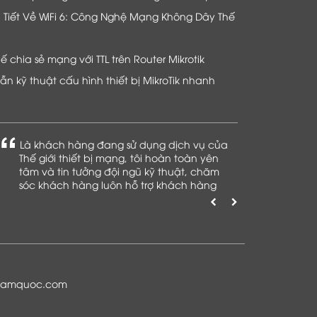
hi Tiết Về WiFi 6: Công Nghệ Mạng Không Dây Thế
chia sẻ mạng với TTL trên Router Mikrotik
n kỹ thuật cấu hình thiết bị MikroTik nhanh
Là khách hàng đang sử dụng dịch vụ của
Thế giới thiết bị mạng, tôi hoàn toàn yên
tâm và tin tưởng đội ngũ kỹ thuật, chăm
sóc khách hàng luôn hỗ trợ khách hàng
nhiệt tình
namquoc.com