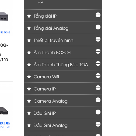
HP
Tổng đài IP
Tổng đài Analog
Thiết bị truyền hình
10G-
Âm Thanh BOSCH
g
0/100
Âm Thanh Thông Báo TOA
Camera Wifi
Camera IP
Camera Analog
Đầu Ghi IP
Đầu Ghi Analog