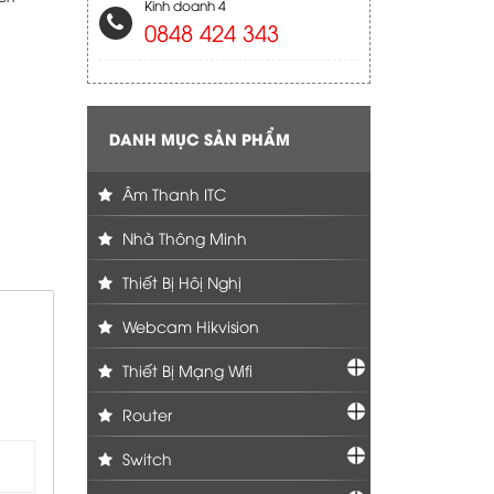
Kinh doanh 4
0848 424 343
DANH MỤC SẢN PHẨM
Âm Thanh ITC
Nhà Thông Minh
Thiết Bị Hôị Nghị
Webcam Hikvision
Thiết Bị Mạng Wifi
Router
Switch