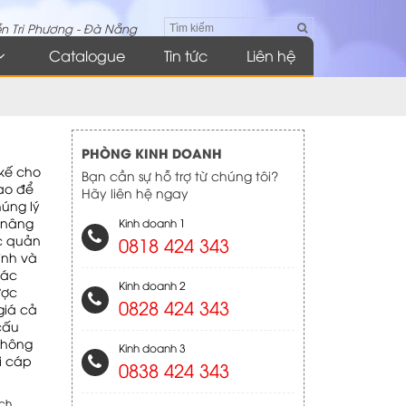
n Tri Phương - Đà Nẵng
Catalogue
Tin tức
Liên hệ
PHÒNG KINH DOANH
 kế cho
Bạn cần sự hỗ trợ từ chúng tôi?
ao để
Hãy liên hệ ngay
húng lý
 nâng
Kinh doanh 1
ợc quản
0818 424 343
ình và
các
Kinh doanh 2
ược
0828 424 343
giá cả
cấu
 không
Kinh doanh 3
i cáp
0838 424 343
tch