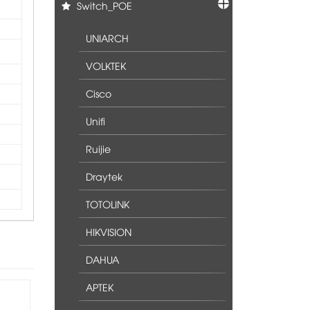
Switch_POE
UNIARCH
VOLKTEK
Cisco
Unifi
Ruijie
Draytek
TOTOLINK
HIKVISION
DAHUA
APTEK