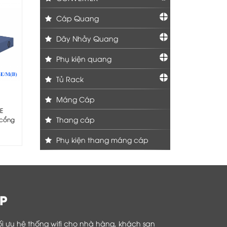
Cáp Quang
Dây Nhảy Quang
Phụ kiện quang
Tủ Rack
Máng Cáp
E
Thang cáp
 cổng
Phụ kiện thang máng cáp
P
i ưu hệ thống wifi cho nhà hàng, khách sạn