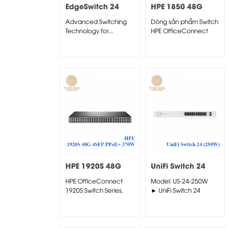
EdgeSwitch 24
HPE 1850 48G
(250W)
4XGT PoE+ 370W
Advanced Switching
Dòng sản phẩm Switch
Switch
Technology for...
HPE OfficeConnect
1850 mang đến sự lựa
chọn...
HPE 1920S 48G
UniFi Switch 24
4SFP PPoE+ 370W
(250W)
HPE OfficeConnect
Model: US-24-250W
Switch
1920S Switch Series,
► UniFi Switch 24
được thiết kế cho các
250W là thiết bị Switch
doanh nghiệp...
PoE chuyển...