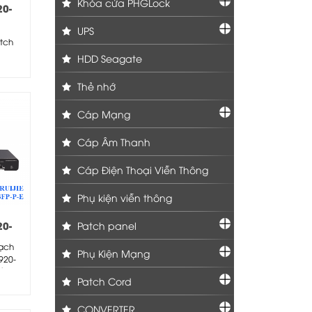
Khóa cửa PHGLock
20-
UPS
tch
HDD Seagate
-T
Thẻ nhớ
Cáp Mạng
Cáp Âm Thanh
Cáp Điện Thoại Viễn Thông
Phụ kiện viễn thông
20-
Patch panel
mạch
Phụ Kiện Mạng
1920-
t bị
Patch Cord
..
CONVERTER