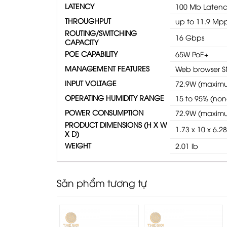
LATENCY
100 Mb Latency
THROUGHPUT
up to 11.9 Mp
ROUTING/SWITCHING
16 Gbps
CAPACITY
POE CAPABILITY
65W PoE+
MANAGEMENT FEATURES
Web browser S
INPUT VOLTAGE
72.9W (maximu
OPERATING HUMIDITY RANGE
15 to 95% (no
POWER CONSUMPTION
72.9W (maximu
PRODUCT DIMENSIONS (H X W
1.73 x 10 x 6.2
X D)
WEIGHT
2.01 lb
Sản phẩm tương tự