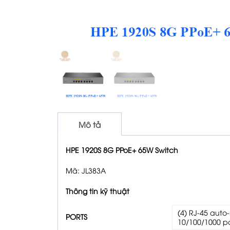
Mô tả
HPE 1920S 8G PPoE+ 65W Switch
Mã: JL383A
Thông tin kỹ thuật
(4) RJ-45 auto
PORTS
10/100/1000 p