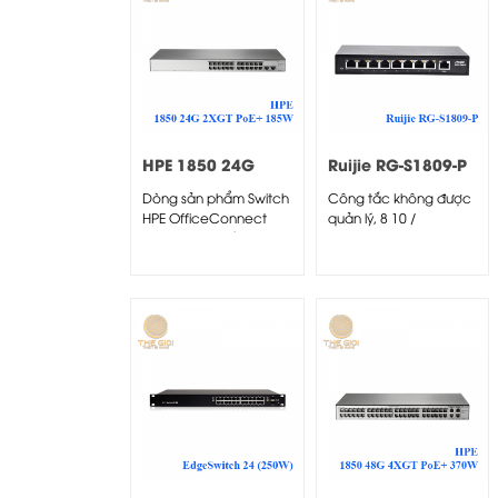
HPE 1850 24G
Ruijie RG-S1809-P
2XGT PoE+ 185W
Dòng sản phẩm Switch
Công tắc không được
Switch
HPE OfficeConnect
quản lý, 8 10 /
1850 mang đến sự lựa
100BASE-T, 1 10/100...
chọn...