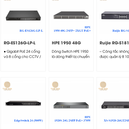
RG-ES126G-LP-L
HPE 1950 48G
Ruijie RG-S18
2SFP+ 2XGT PoE+
P
● Gigabit PoE 24 cổng
Dòng Switch HPE 1950
– Công tắc khôn
Switch
và 8 cổng cho CCTV /
là dòng thiết bị chuyển
được quản lý 8 1
ELV...
mạch Gigabit được...
/ 1000BASE-T