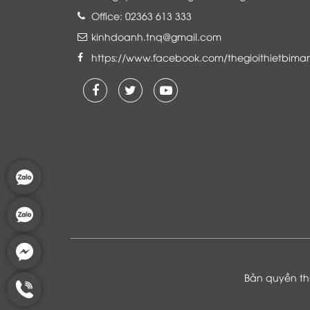
Office: 02363 613 333
kinhdoanh.tnq@gmail.com
https://www.facebook.com/thegioithietbima
Là khách hàng đang sử dụng dịch vụ của
Thế giới thiết bị mạng, tôi hoàn toàn yên
tâm và tin tưởng đội ngũ kỹ thuật, chăm
sóc khách hàng luôn hỗ trợ khách hàng
nhiệt tình
Bản quyền thu