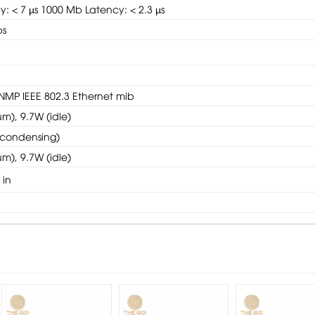
: < 7 µs 1000 Mb Latency: < 2.3 µs
ps
NMP IEEE 802.3 Ethernet mib
m), 9.7W (idle)
ncondensing)
m), 9.7W (idle)
8 in