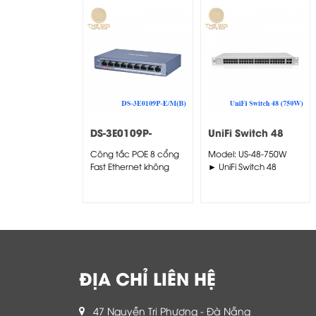
DS-3E0109P-
UniFi Switch 48
E/M(B)
(750W)
Công tắc POE 8 cổng
Model: US-48-750W
Fast Ethernet không
► UniFi Switch 48
quản lý
(750W) là thiết bị
Switch PoE chuyển
tiếp...
ĐỊA CHỈ LIÊN HỆ
47 Nguyễn Tri Phương - Đà Nẵng