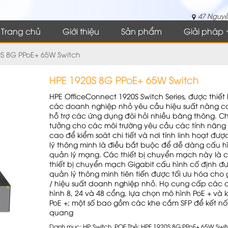
47 Nguyễ
Trang chủ
Giới thiệu
Sản phẩm
Giải pháp
S 8G PPoE+ 65W Switch
HPE 1920S 8G PPoE+ 65W Switch
HPE OfficeConnect 1920S Switch Series, được thiết
các doanh nghiệp nhỏ yêu cầu hiệu suất nâng c
hỗ trợ các ứng dụng đòi hỏi nhiều băng thông. C
tưởng cho các môi trường yêu cầu các tính năng
cao để kiểm soát chi tiết và nơi tính linh hoạt đư
lý thông minh là điều bắt buộc để dễ dàng cấu h
quản lý mạng. Các thiết bị chuyển mạch này là 
thiết bị chuyển mạch Gigabit cấu hình cố định đ
quản lý thông minh tiên tiến được tối ưu hóa cho 
/ hiệu suất doanh nghiệp nhỏ. Họ cung cấp các 
hình 8, 24 và 48 cổng, lựa chọn mô hình PoE + và
PoE +; một số bao gồm các khe cắm SFP để kết nố
quang
Danh mục:
HP
,
Switch_POE
Thẻ:
HPE 1920S 8G PPoE+ 65W Swi