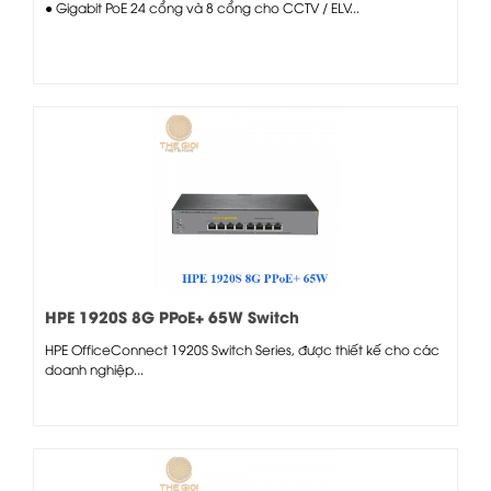
● Gigabit PoE 24 cổng và 8 cổng cho CCTV / ELV...
HPE 1920S 8G PPoE+ 65W Switch
HPE OfficeConnect 1920S Switch Series, được thiết kế cho các
doanh nghiệp...