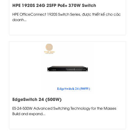
HPE 1920S 24G 2SFP PoE+ 370W Switch
HPE OfficeConnect 1920S Switch Series, được thiết kế cho các
doanh...
EdgeSwitch 24 (500W)
ES-24-500W Advanced Switching Technology for the Masses
Build and expand...