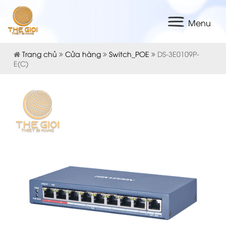
Menu
Trang chủ
Cửa hàng
Switch_POE
DS-3E0109P-
E(C)