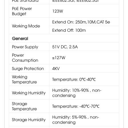
PoE Power
123W
Budget
Extend On: 250m,10M,CAT 5e
Working Mode
Extend Off: 100m
General
Power Supply
51V DC, 2.5A
Power
≤127W
Consumption
Surge Protection
4KV
Working
Temperature: 0℃-40℃
Temperature
Humidity: 10%-90% , non-
Working Humidity
condensing
Storage
Temperature: -40℃-70℃
Temperature
Humidity: 5%-90% , non-
Storage Humidity
condensing