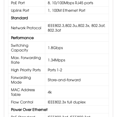
PoE Port
8, 10/100Mbps RJ45 ports
Uplink Port
1, 100M Ethernet Port
Standard
IEEE802.3,802.3u,802.3x, 802.3af,
Network Protocol
802.3at
Performance
Switching
1.8Gbps
Capacity
Max. Forwarding
1.34Mpps
Rate
High Priority Ports
Ports 1-2
Forwarding
Store-and-forward
Mode
MAC Address
4k
Table
Flow Control
IEEE802.3x full duplex
Power Over Ethernet
PoE Standard
IEEE802.3af, IEEE802.3at