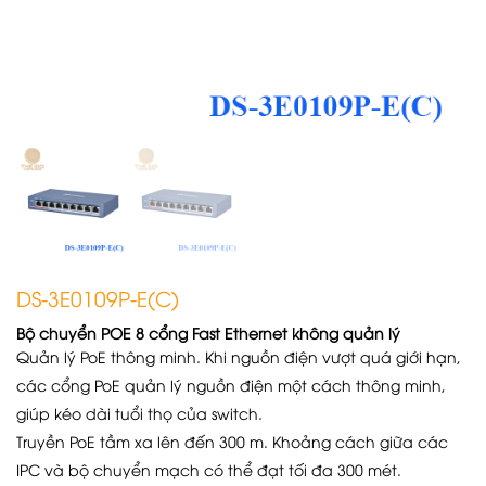
DS-3E0109P-E(C)
Bộ chuyển POE 8 cổng Fast Ethernet không quản lý
Quản lý PoE thông minh. Khi nguồn điện vượt quá giới hạn,
các cổng PoE quản lý nguồn điện một cách thông minh,
giúp kéo dài tuổi thọ của switch.
Truyền PoE tầm xa lên đến 300 m. Khoảng cách giữa các
IPC và bộ chuyển mạch có thể đạt tối đa 300 mét.