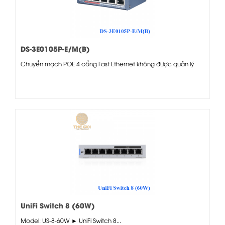
DS-3E0105P-E/M(B)
Chuyển mạch POE 4 cổng Fast Ethernet không được quản lý
UniFi Switch 8 (60W)
Model: US-8-60W ► UniFi Switch 8...