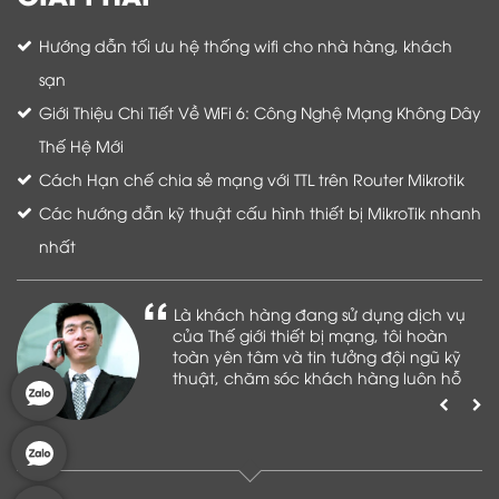
Hướng dẫn tối ưu hệ thống wifi cho nhà hàng, khách
sạn
Giới Thiệu Chi Tiết Về WiFi 6: Công Nghệ Mạng Không Dây
Thế Hệ Mới
Cách Hạn chế chia sẻ mạng với TTL trên Router Mikrotik
Các hướng dẫn kỹ thuật cấu hình thiết bị MikroTik nhanh
nhất
Là khách hàng đang sử dụng dịch vụ
của Thế giới thiết bị mạng, tôi hoàn
toàn yên tâm và tin tưởng đội ngũ kỹ
thuật, chăm sóc khách hàng luôn hỗ
trợ khách hàng nhiệt tình