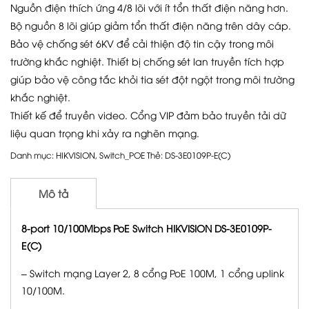
Nguồn điện thích ứng 4/8 lõi với ít tổn thất điện năng hơn.
Bộ nguồn 8 lõi giúp giảm tổn thất điện năng trên dây cáp.
Bảo vệ chống sét 6KV để cải thiện độ tin cậy trong môi
trường khắc nghiệt. Thiết bị chống sét lan truyền tích hợp
giúp bảo vệ công tắc khỏi tia sét đột ngột trong môi trường
khắc nghiệt.
Thiết kế để truyền video. Cổng VIP đảm bảo truyền tải dữ
liệu quan trọng khi xảy ra nghẽn mạng.
Danh mục:
HIKVISION
,
Switch_POE
Thẻ:
DS-3E0109P-E(C)
Mô tả
8-port 10/100Mbps PoE Switch HIKVISION DS-3E0109P-
E(C)
– Switch mạng Layer 2, 8 cổng PoE 100M, 1 cổng uplink
10/100M.