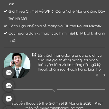
sạn
Giới Thiệu Chi Tiết Về WiFi 6: Công Nghệ Mạng Không Dây
Thế Hệ Mới
Cách Hạn chế chia sẻ mạng với TTL trên Router Mikrotik
Các hướng dẫn kỹ thuật cấu hình thiết bị MikroTik nhanh
nhất
Là khách hàng đang sử dụng dịch vụ
của Thế giới thiết bị mạng, tôi hoàn
toàn yên tâm và tin tưởng đội ngũ kỹ
thuật, chăm sóc khách hàng luôn hỗ
trợ khách hàng nhiệt tình
Bản quyền thuộc về Thế Giới Thiết Bị Mạng @ 2020 _ Phát
triển bởi
www.thiennamquoc.com