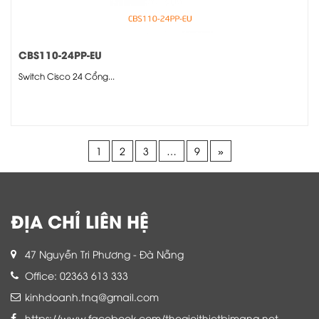
CBS110-24PP-EU
Switch Cisco 24 Cổng...
1
2
3
…
9
»
ĐỊA CHỈ LIÊN HỆ
47 Nguyễn Tri Phương - Đà Nẵng
Office: 02363 613 333
kinhdoanh.tnq@gmail.com
https://www.facebook.com/thegioithietbimang.net