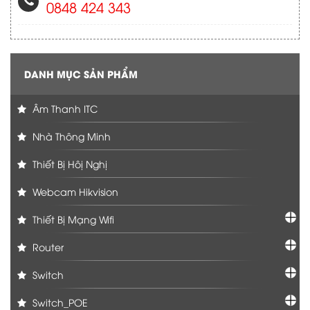
0848 424 343
DANH MỤC SẢN PHẨM
Âm Thanh ITC
Nhà Thông Minh
Thiết Bị Hôị Nghị
Webcam Hikvision
Thiết Bị Mạng Wifi
Router
Switch
Switch_POE