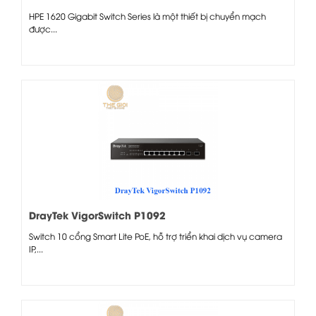
HPE 1620 Gigabit Switch Series là một thiết bị chuyển mạch
được...
DrayTek VigorSwitch P1092
Switch 10 cổng Smart Lite PoE, hỗ trợ triển khai dịch vụ camera
IP,...