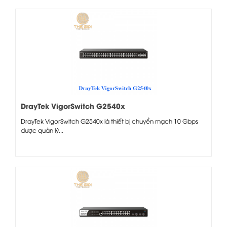
DrayTek VigorSwitch G2540x
DrayTek VigorSwitch G2540x là thiết bị chuyển mạch 10 Gbps
được quản lý...