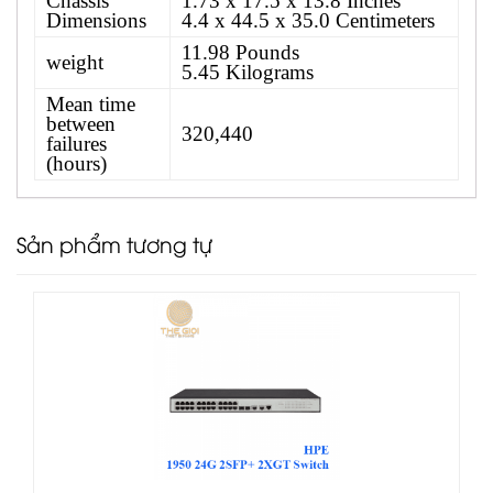
Chassis
1.73 x 17.5 x 13.8 Inches
Dimensions
4.4 x 44.5 x 35.0 Centimeters
11.98 Pounds
weight
5.45 Kilograms
Mean time
between
320,440
failures
(hours)
Sản phẩm tương tự