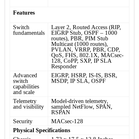
Features
Switch
Layer 2, Routed Access (RIP,
fundamentals
EIGRP Stub, OSPF – 1000
routes), PBR, PIM Stub
Multicast (1000 routes),
PVLAN, VRRP, PBR, CDP,
QoS, FHS, 802.1X, MACsec-
128, CoPP, SXP, IP SLA
Responder
Advanced
EIGRP, HSRP, IS-IS, BSR,
switch
MSDP, IP SLA, OSPF
capabilities
and scale
Telemetry
Model-driven telemetry,
and visibility
sampled NetFlow, SPAN,
RSPAN
Security
MACsec-128
Physical Specifications