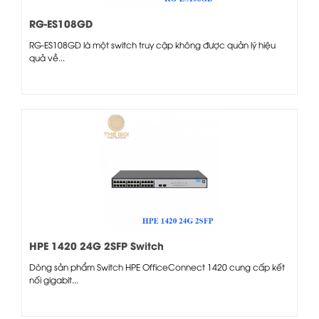
RG-ES108GD
RG-ES108GD là một switch truy cập không được quản lý hiệu
quả về...
HPE 1420 24G 2SFP Switch
Dòng sản phẩm Switch HPE OfficeConnect 1420 cung cấp kết
nối gigabit...