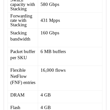
capacity with
580 Gbps
Stacking
Forwarding
rate with
431 Mpps
Stacking
Stacking
160 Gbps
bandwidth
Packet buffer
6 MB buffers
per SKU
Flexible
16,000 flows
NetFlow
(FNF) entries
DRAM
4 GB
Flash
4 GB