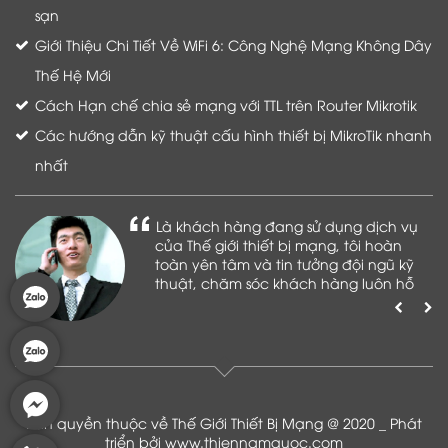
sạn
Giới Thiệu Chi Tiết Về WiFi 6: Công Nghệ Mạng Không Dây
Thế Hệ Mới
Cách Hạn chế chia sẻ mạng với TTL trên Router Mikrotik
Các hướng dẫn kỹ thuật cấu hình thiết bị MikroTik nhanh
nhất
Là khách hàng đang sử dụng dịch vụ
của Thế giới thiết bị mạng, tôi hoàn
toàn yên tâm và tin tưởng đội ngũ kỹ
thuật, chăm sóc khách hàng luôn hỗ
trợ khách hàng nhiệt tình
Bản quyền thuộc về Thế Giới Thiết Bị Mạng @ 2020 _ Phát
triển bởi
www.thiennamquoc.com