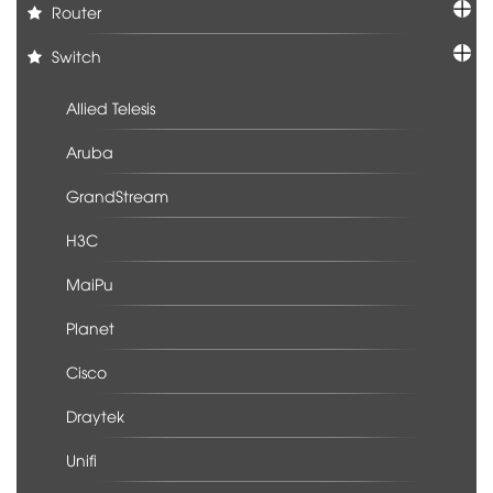
Router
Switch
Allied Telesis
Aruba
GrandStream
H3C
MaiPu
Planet
Cisco
Draytek
Unifi