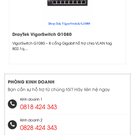
DrayTek VigorSwitch G1080
VigorSwitch G1080 – 8 cổng Gigabit hỗ trợ chia VLAN tag
802.1q,...
PHÒNG KINH DOANH
Bạn cần sự hỗ trợ từ chúng tôi? Hãy liên hệ ngay
Kinh doanh 1
0818 424 343
Kinh doanh 2
0828 424 343