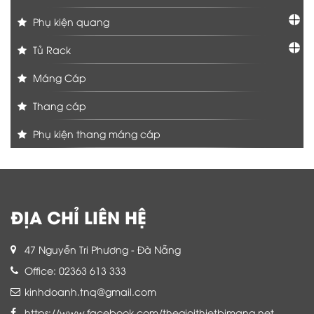
Phụ kiện quang
Tủ Rack
Máng Cáp
Thang cáp
Phụ kiện thang máng cáp
ĐỊA CHỈ LIÊN HỆ
47 Nguyễn Tri Phương - Đà Nẵng
Office: 02363 613 333
kinhdoanh.tnq@gmail.com
https://www.facebook.com/thegioithietbimang.net