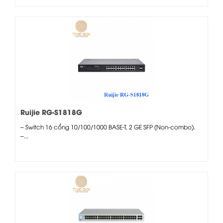
Ruijie RG-S1818G
– Switch 16 cổng 10/100/1000 BASE-T, 2 GE SFP (Non-combo).
–...