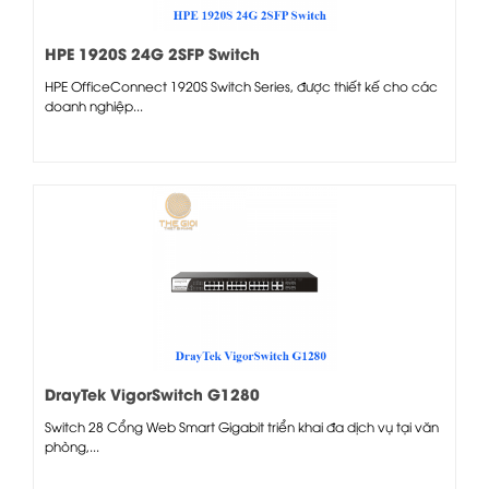
HPE 1920S 24G 2SFP Switch
HPE OfficeConnect 1920S Switch Series, được thiết kế cho các
doanh nghiệp...
DrayTek VigorSwitch G1280
Switch 28 Cổng Web Smart Gigabit triển khai đa dịch vụ tại văn
phòng,...