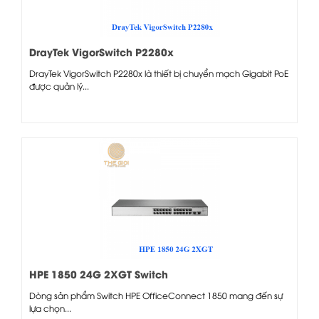
DrayTek VigorSwitch P2280x
DrayTek VigorSwitch P2280x là thiết bị chuyển mạch Gigabit PoE
được quản lý...
HPE 1850 24G 2XGT Switch
Dòng sản phẩm Switch HPE OfficeConnect 1850 mang đến sự
lựa chọn...