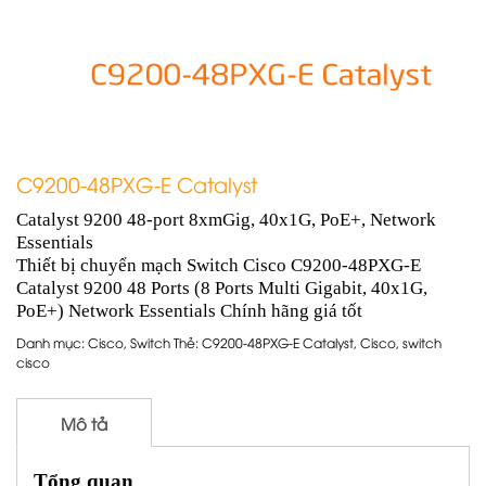
C9200-48PXG-E Catalyst
Catalyst 9200 48-port 8xmGig, 40x1G, PoE+, Network
Essentials
Thiết bị chuyển mạch Switch Cisco C9200-48PXG-E
Catalyst 9200 48 Ports (8 Ports Multi Gigabit, 40x1G,
PoE+) Network Essentials Chính hãng giá tốt
Danh mục:
Cisco
,
Switch
Thẻ:
C9200-48PXG-E Catalyst
,
Cisco
,
switch
cisco
Mô tả
Tổng quan