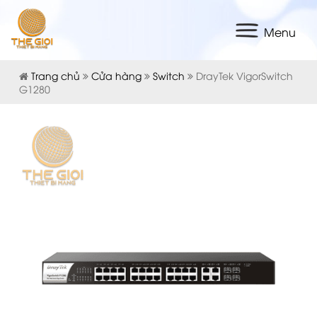
Menu
Trang chủ
Cửa hàng
Switch
DrayTek VigorSwitch
G1280