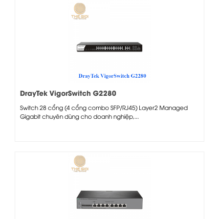
DrayTek VigorSwitch G2280
Switch 28 cổng (4 cổng combo SFP/RJ45) Layer2 Managed
Gigabit chuyên dùng cho doanh nghiệp,...