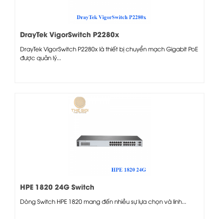
DrayTek VigorSwitch P2280x
DrayTek VigorSwitch P2280x là thiết bị chuyển mạch Gigabit PoE
được quản lý...
HPE 1820 24G Switch
Dòng Switch HPE 1820 mang đến nhiều sự lựa chọn và linh...