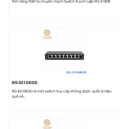
Tính năng Thiết bị chuyển mạch Switch 8 port ruijie RG-S1808
RG-ES108GD
RG-ES108GD là một switch truy cập không được quản lý hiệu
quả về...