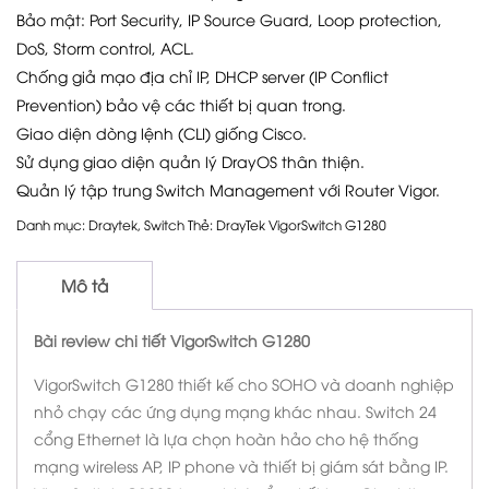
Bảo mật: Port Security, IP Source Guard, Loop protection,
DoS, Storm control, ACL.
Chống giả mạo địa chỉ IP, DHCP server (IP Conflict
Prevention) bảo vệ các thiết bị quan trong.
Giao diện dòng lệnh (CLI) giống Cisco.
Sử dụng giao diện quản lý DrayOS thân thiện.
Quản lý tập trung Switch Management với Router Vigor.
Danh mục:
Draytek
,
Switch
Thẻ:
DrayTek VigorSwitch G1280
Mô tả
Bài review chi tiết VigorSwitch G1280
VigorSwitch G1280 thiết kế cho SOHO và doanh nghiệp
nhỏ chạy các ứng dụng mạng khác nhau. Switch 24
cổng Ethernet là lựa chọn hoàn hảo cho hệ thống
mạng wireless AP, IP phone và thiết bị giám sát bằng IP.