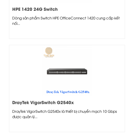
HPE 1420 24G Switch
Dòng sản phẩm Switch HPE OfficeConnect 1420 cung cấp kết
nối...
DrayTek VigorSwitch G2540x
DrayTek VigorSwitch G2540x là thiết bị chuyển mạch 10 Gbps
được quản lý...