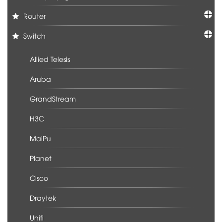
Router
Switch
Allied Telesis
Aruba
GrandStream
H3C
MaiPu
Planet
Cisco
Draytek
Unifi