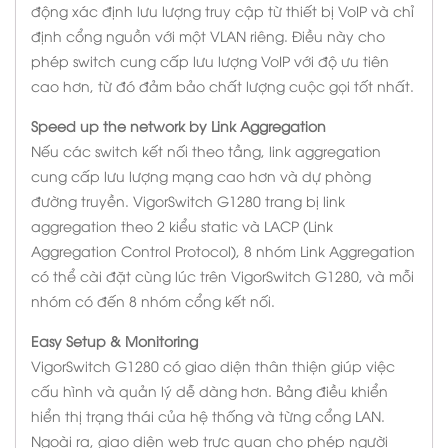
động xác định lưu lượng truy cập từ thiết bị VoIP và chỉ
định cổng nguồn với một VLAN riêng. Điều này cho
phép switch cung cấp lưu lượng VoIP với độ ưu tiên
cao hơn, từ đó đảm bảo chất lượng cuộc gọi tốt nhất.
Speed up the network by Link Aggregation
Nếu các switch kết nối theo tầng, link aggregation
cung cấp lưu lượng mạng cao hơn và dự phòng
đường truyền. VigorSwitch G1280 trang bị link
aggregation theo 2 kiểu static và LACP (Link
Aggregation Control Protocol), 8 nhóm Link Aggregation
có thể cài đặt cùng lúc trên VigorSwitch G1280, và mỗi
nhóm có đến 8 nhóm cổng kết nối.
Easy Setup & Monitoring
VigorSwitch G1280 có giao diện thân thiện giúp việc
cấu hình và quản lý dễ dàng hơn. Bảng điều khiển
hiển thị trạng thái của hệ thống và từng cổng LAN.
Ngoài ra, giao diện web trực quan cho phép người