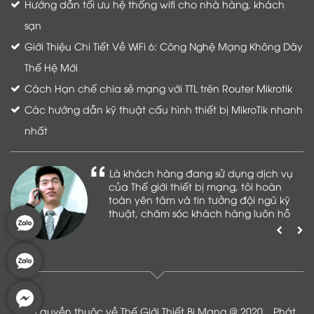
Hướng dẫn tối ưu hệ thống wifi cho nhà hàng, khách
sạn
Giới Thiệu Chi Tiết Về WiFi 6: Công Nghệ Mạng Không Dây
Thế Hệ Mới
Cách Hạn chế chia sẻ mạng với TTL trên Router Mikrotik
Các hướng dẫn kỹ thuật cấu hình thiết bị MikroTik nhanh
nhất
Là khách hàng đang sử dụng dịch vụ
của Thế giới thiết bị mạng, tôi hoàn
toàn yên tâm và tin tưởng đội ngũ kỹ
thuật, chăm sóc khách hàng luôn hỗ
trợ khách hàng nhiệt tình
Bản quyền thuộc về Thế Giới Thiết Bị Mạng @ 2020 _ Phát