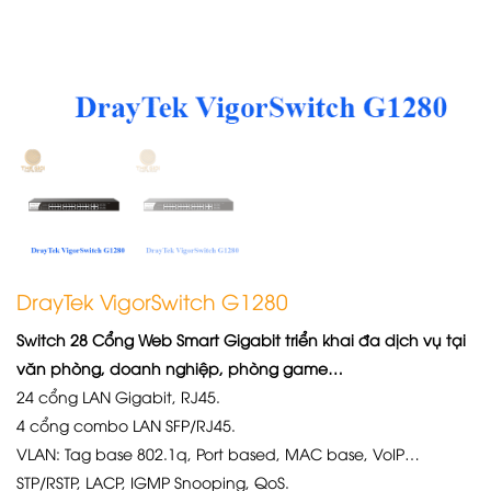
DrayTek VigorSwitch G1280
Switch 28 Cổng Web Smart Gigabit triển khai đa dịch vụ tại
văn phòng, doanh nghiệp, phòng game…
24 cổng LAN Gigabit, RJ45.
4 cổng combo LAN SFP/RJ45.
VLAN: Tag base 802.1q, Port based, MAC base, VoIP…
STP/RSTP, LACP, IGMP Snooping, QoS.