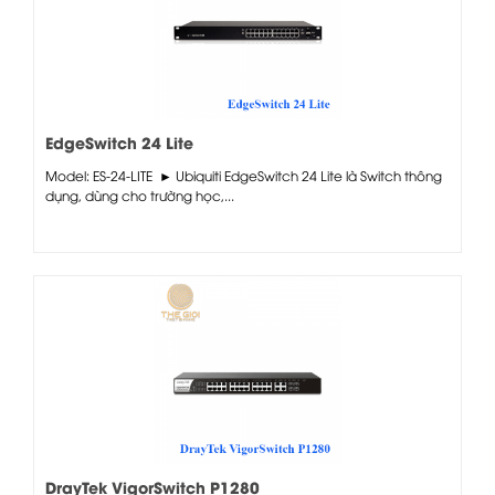
EdgeSwitch 24 Lite
Model: ES-24-LITE ► Ubiquiti EdgeSwitch 24 Lite là Switch thông
dụng, dùng cho trường học,...
DrayTek VigorSwitch P1280