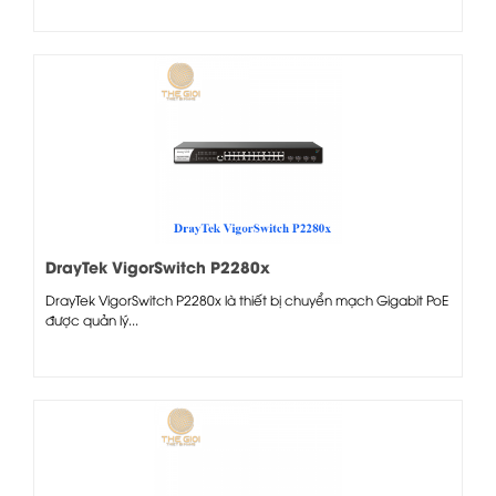
DrayTek VigorSwitch P2280x
DrayTek VigorSwitch P2280x là thiết bị chuyển mạch Gigabit PoE
được quản lý...