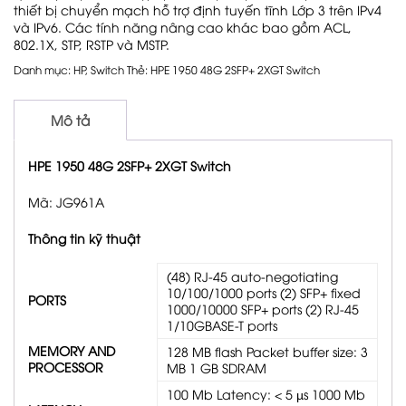
thiết bị chuyển mạch hỗ trợ định tuyến tĩnh Lớp 3 trên IPv4
và IPv6. Các tính năng nâng cao khác bao gồm ACL,
802.1X, STP, RSTP và MSTP.
Danh mục:
HP
,
Switch
Thẻ:
HPE 1950 48G 2SFP+ 2XGT Switch
Mô tả
HPE 1950 48G 2SFP+ 2XGT Switch
Mã: JG961A
Thông tin kỹ thuật
(48) RJ-45 auto-negotiating
10/100/1000 ports (2) SFP+ fixed
PORTS
1000/10000 SFP+ ports (2) RJ-45
1/10GBASE-T ports
MEMORY AND
128 MB flash Packet buffer size: 3
PROCESSOR
MB 1 GB SDRAM
100 Mb Latency: < 5 µs 1000 Mb