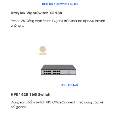
DrayTek VigorSwitch G1280
Switch 28 Cổng Web Smart Gigabit triển khai đa dịch vụ tại văn
phòng,...
HPE 1420 16G Switch
Dòng sản phẩm Switch HPE OfficeConnect 1420 cung cấp kết
nối gigabit...