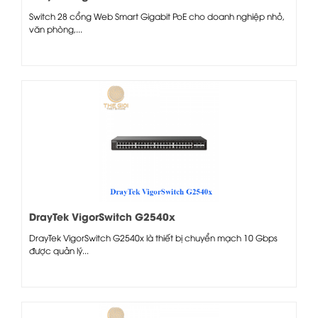
Switch 28 cổng Web Smart Gigabit PoE cho doanh nghiệp nhỏ,
văn phòng,...
DrayTek VigorSwitch G2540x
DrayTek VigorSwitch G2540x là thiết bị chuyển mạch 10 Gbps
được quản lý...