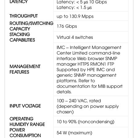
LATENCY
Latency: < 5 µs 10 Gbps
Latency: < 1.5 µs
THROUGHPUT
up to 130.9 Mpps
ROUTING/SWITCHING
176 Gbps
CAPACITY
STACKING
Virtual 4 switches
CAPABILITIES
IMC – Intelligent Management
Center Limited command-line
interface Web browser SNMP
manager HTTPS RMON1 FTP
MANAGEMENT
Supported by HPE IMC and
FEATURES
generic SNMP management
platforms. Refer to
documentation for MIB support
details.
100 – 240 VAC, rated
INPUT VOLTAGE
(depending on power supply
chosen)
OPERATING
10 to 90% (noncondensing)
HUMIDITY RANGE
POWER
54 W (maximum)
CONSUMPTION