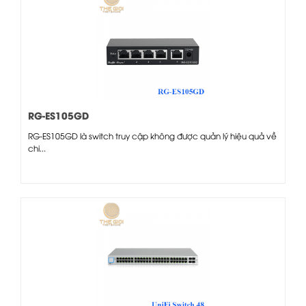
RG-ES105GD
RG-ES105GD là switch truy cập không được quản lý hiệu quả về
chi...