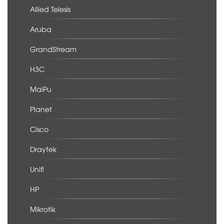
Allied Telesis
Aruba
GrandStream
H3C
MaiPu
Planet
Cisco
Draytek
Unifi
HP
Mikrotik