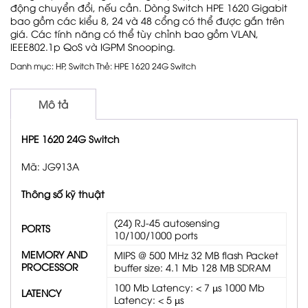
động chuyển đổi, nếu cần. Dòng Switch HPE 1620 Gigabit
bao gồm các kiểu 8, 24 và 48 cổng có thể được gắn trên
giá. Các tính năng có thể tùy chỉnh bao gồm VLAN,
IEEE802.1p QoS và IGPM Snooping.
Danh mục:
HP
,
Switch
Thẻ:
HPE 1620 24G Switch
Mô tả
HPE 1620 24G Switch
Mã: JG913A
Thông số kỹ thuật
(24) RJ-45 autosensing
PORTS
10/100/1000 ports
MEMORY AND
MIPS @ 500 MHz 32 MB flash Packet
PROCESSOR
buffer size: 4.1 Mb 128 MB SDRAM
100 Mb Latency: < 7 µs 1000 Mb
LATENCY
Latency: < 5 µs