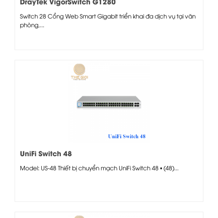
DrayTek VigorSwitch G1280
Switch 28 Cổng Web Smart Gigabit triển khai đa dịch vụ tại văn
phòng,...
UniFi Switch 48
Model: US-48 Thiết bị chuyển mạch UniFi Switch 48 • (48)...