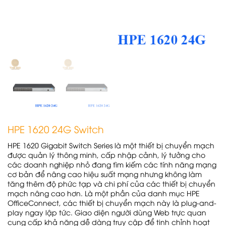
HPE 1620 24G Switch
HPE 1620 Gigabit Switch Series là một thiết bị chuyển mạch
được quản lý thông minh, cấp nhập cảnh, lý tưởng cho
các doanh nghiệp nhỏ đang tìm kiếm các tính năng mạng
cơ bản để nâng cao hiệu suất mạng nhưng không làm
tăng thêm độ phức tạp và chi phí của các thiết bị chuyển
mạch nâng cao hơn. Là một phần của danh mục HPE
OfficeConnect, các thiết bị chuyển mạch này là plug-and-
play ngay lập tức. Giao diện người dùng Web trực quan
cung cấp khả năng dễ dàng truy cập để tinh chỉnh hoạt