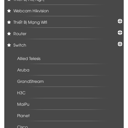
Webcam Hikvision
Thiết Bị Mạng Wifi
Router
Switch
Allied Telesis
Aruba
GrandStream
H3C
MaiPu
Planet
Cisco