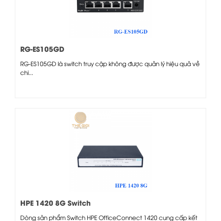
RG-ES105GD
RG-ES105GD là switch truy cập không được quản lý hiệu quả về
chi...
HPE 1420 8G Switch
Dòng sản phẩm Switch HPE OfficeConnect 1420 cung cấp kết