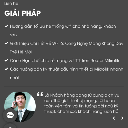
Liên hệ
GIẢI PHÁP
Hướng dẫn tối ưu hệ thống wifi cho nhà hàng, khách
sạn
Giới Thiệu Chi Tiết Về WiFi 6: Công Nghệ Mạng Không Dây
Thế Hệ Mới
Cách Hạn chế chia sẻ mạng với TTL trên Router Mikrotik
Các hướng dẫn kỹ thuật cấu hình thiết bị MikroTik nhanh
nhất
Là khách hàng đang sử dụng dịch vụ
của Thế giới thiết bị mạng, tôi hoàn
toàn yên tâm và tin tưởng đội ngũ kỹ
thuật, chăm sóc khách hàng luôn hỗ
trợ khách hàng nhiệt tình