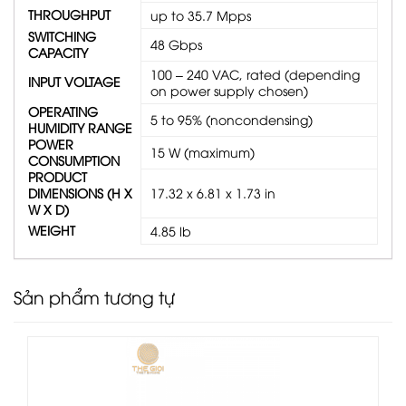
THROUGHPUT
up to 35.7 Mpps
SWITCHING
48 Gbps
CAPACITY
100 – 240 VAC, rated (depending
INPUT VOLTAGE
on power supply chosen)
OPERATING
5 to 95% (noncondensing)
HUMIDITY RANGE
POWER
15 W (maximum)
CONSUMPTION
PRODUCT
DIMENSIONS (H X
17.32 x 6.81 x 1.73 in
W X D)
WEIGHT
4.85 lb
Sản phẩm tương tự