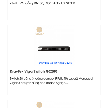
- Switch 24 cổng 10/100/1000 BASE - T, 2 GE SFP...
DrayTek VigorSwitch G2280
Switch 28 cổng (4 cổng combo SFP/RJ45) Layer2 Managed
Gigabit chuyên dùng cho doanh nghiệp,...