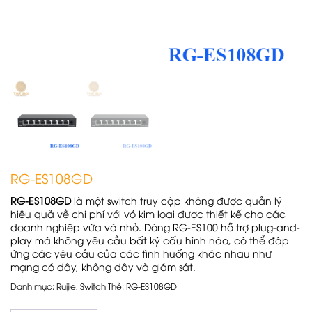
RG-ES108GD
RG-ES108GD
là một switch truy cập không được quản lý
hiệu quả về chi phí với vỏ kim loại được thiết kế cho các
doanh nghiệp vừa và nhỏ. Dòng RG-ES100 hỗ trợ plug-and-
play mà không yêu cầu bất kỳ cấu hình nào, có thể đáp
ứng các yêu cầu của các tình huống khác nhau như
mạng có dây, không dây và giám sát.
Danh mục:
Ruijie
,
Switch
Thẻ:
RG-ES108GD