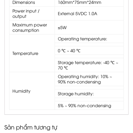
Dimensions
160mm*75mm*24mm
Power input /
External 5VDC 1.0A
output
Maximum power
≤5W
consumption
Operating temperature:
0 ℃ ~ 40 ℃
Temperature
Storage temperature: -40 ℃ ~
70 ℃
Operating humidity: 10% ~
90% non-condensing
Humidity
Storage humidity:
5% ~ 90% non-condensing
Sản phẩm tương tự