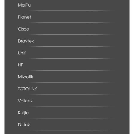
MaiPu
Planet
Cisco
Draytek
Unifi
HP
Mikrotik
TOTOLINK
Volktek
Ruijie
D-Link