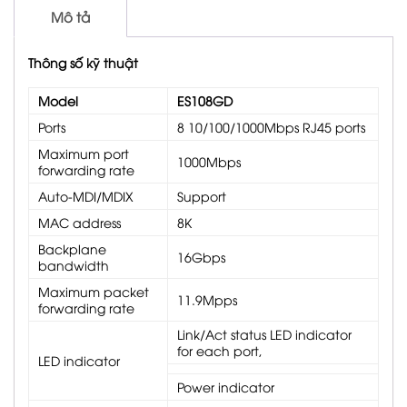
Mô tả
Thông số kỹ thuật
Model
ES108GD
Ports
8 10/100/1000Mbps RJ45 ports
Maximum port
1000Mbps
forwarding rate
Auto-MDI/MDIX
Support
MAC address
8K
Backplane
16Gbps
bandwidth
Maximum packet
11.9Mpps
forwarding rate
Link/Act status LED indicator
for each port,
LED indicator
Power indicator