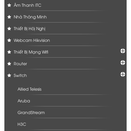
Âm Thanh ITC
Nhà Thông Minh
Thiết Bị Hôị Nghị
Webcam Hikvision
Thiết Bị Mạng Wifi
Router
Switch
Allied Telesis
Aruba
GrandStream
H3C