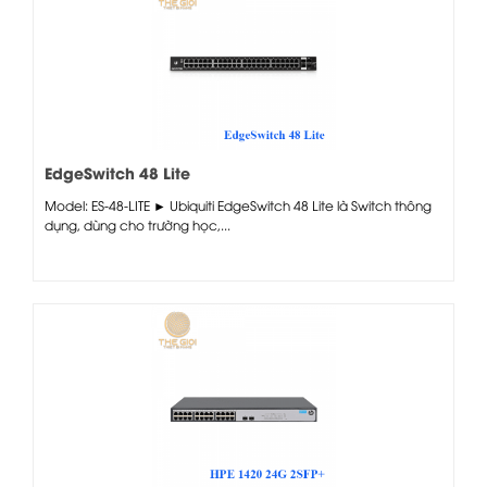
EdgeSwitch 48 Lite
Model: ES-48-LITE ► Ubiquiti EdgeSwitch 48 Lite là Switch thông
dụng, dùng cho trường học,...