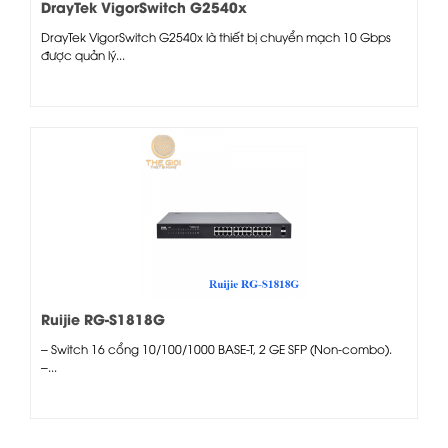
DrayTek VigorSwitch G2540x
DrayTek VigorSwitch G2540x là thiết bị chuyển mạch 10 Gbps
được quản lý...
Ruijie RG-S1818G
– Switch 16 cổng 10/100/1000 BASE-T, 2 GE SFP (Non-combo).
–...