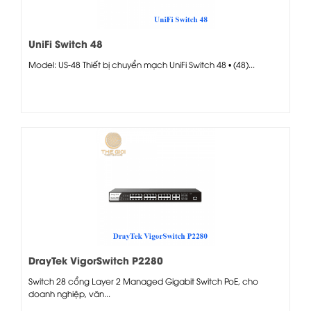
UniFi Switch 48
Model: US-48 Thiết bị chuyển mạch UniFi Switch 48 • (48)...
DrayTek VigorSwitch P2280
Switch 28 cổng Layer 2 Managed Gigabit Switch PoE, cho
doanh nghiệp, văn...