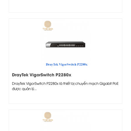
DrayTek VigorSwitch P2280x
DrayTek VigorSwitch P2280x là thiết bị chuyển mạch Gigabit PoE
được quản lý...