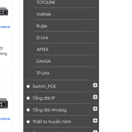
TOTOLINK
Volktek
Ruijie
D-Link
ột
APTEK
hông
u quả
DAHUA
TP-Link
Switch_POE
Tổng đài IP
Tổng đài Analog
Thiết bị truyền hình