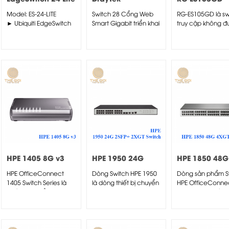
VigorSwitch
Model: ES-24-LITE
Switch 28 Cổng Web
RG-ES105GD là sw
G1280
► Ubiquiti EdgeSwitch
Smart Gigabit triển khai
truy cập không đ
24 Lite là Switch thông
đa dịch vụ tại văn
quản lý hiệu quả 
dụng, dùng cho trường
phòng,...
chi...
học,...
HPE 1405 8G v3
HPE 1950 24G
HPE 1850 48G
Switch
2SFP+ 2XGT
4XGT Switch
HPE OfficeConnect
Dòng Switch HPE 1950
Dòng sản phẩm S
Switch
1405 Switch Series là
là dòng thiết bị chuyển
HPE OfficeConne
thiết bị chuyển mạch
mạch Gigabit...
1850 mang đến sự
lớp 2...
chọn...