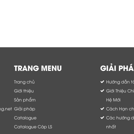
TRANG MENU
GIẢI PHÁ
Trang chủ
Hướng dẫn tố
Giới thiệu
Giới Thiệu C
Sản phẩm
Hệ Mới
ng.net
Giải pháp
Cách Hạn chế 
Catalogue
Các hướng dẫ
Catalogue Cáp LS
nhất