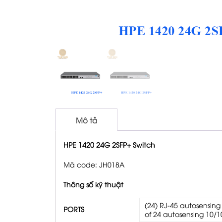
Mô tả
HPE 1420 24G 2SFP+ Switch
Mã code: JH018A
Thông số kỹ thuật
(24) RJ-45 autosensin
PORTS
of 24 autosensing 10/1