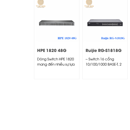
HPE 1820 48G
Ruijie RG-S1818G
Switch
Dòng Switch HPE 1820
– Switch 16 cổng
mang đến nhiều sự lựa
10/100/1000 BASE-T, 2
chọn và linh...
GE SFP (Non-combo).
–...