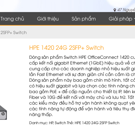
47 Nguyễ
Trang chủ
Giới thiệu
Sản phẩm
Giải pháp
 2SFP+ Switch
HPE 1420 24G 2SFP+ Switch
Dòng sản phẩm Switch HPE OfficeConnect 1420 c
cấp kết nối gigabit Ethernet (1GbE) hiệu quả về ch
cung cấp cho các doanh nghiệp nhỏ hiệu suất g
lần Fast Ethernet với sự đơn giản chỉ cần cắm là c
Dòng sản phẩm này bao gồm chín mô hình, tất c
có hiệu suất gigabit và lựa chọn các tính năng ch
bao gồm PoE + để cấp nguồn cho thiết bị IP, liên k
Fiber và 10G để kết nối với máy chủ và lưu trữ. Tất
các kiểu máy đều hỗ trợ vận hành không quạt yên
các tính năng tự động để vận hành và tiêu thụ đ
năng thấp.
Danh mục:
HP
,
Switch
Thẻ:
HPE 1420 24G 2SFP Switch