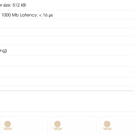
r size: 512 KB
s 1000 Mb Latency: < 16 µs
ing)