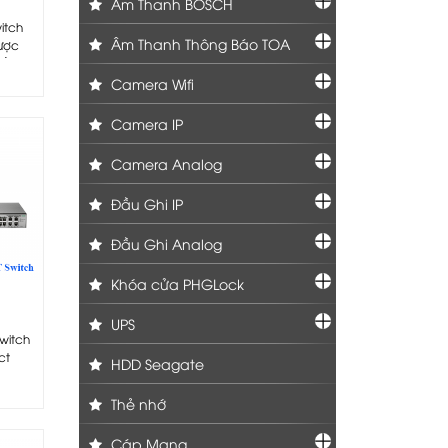
Âm Thanh BOSCH
itch
Âm Thanh Thông Báo TOA
ược
về
Camera Wifi
Camera IP
Camera Analog
Đầu Ghi IP
Đầu Ghi Analog
Khóa cửa PHGLock
UPS
witch
ct
HDD Seagate
 lựa
Thẻ nhớ
Cáp Mạng