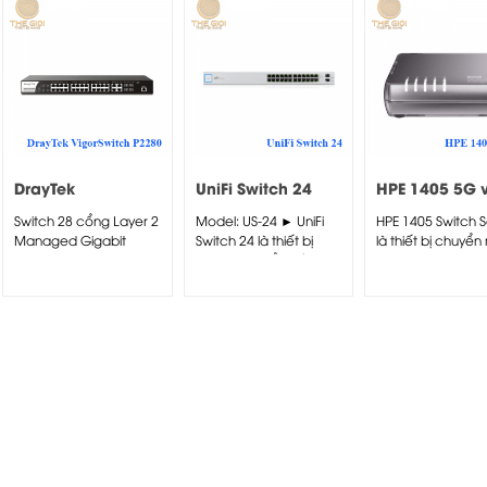
DrayTek
UniFi Switch 24
HPE 1405 5G 
VigorSwitch P2280
Switch 28 cổng Layer 2
Model: US-24 ► UniFi
HPE 1405 Switch S
Managed Gigabit
Switch 24 là thiết bị
là thiết bị chuyể
Switch PoE, cho doanh
Switch chuyển tiếp
lớp 2...
nghiệp, văn...
thông...