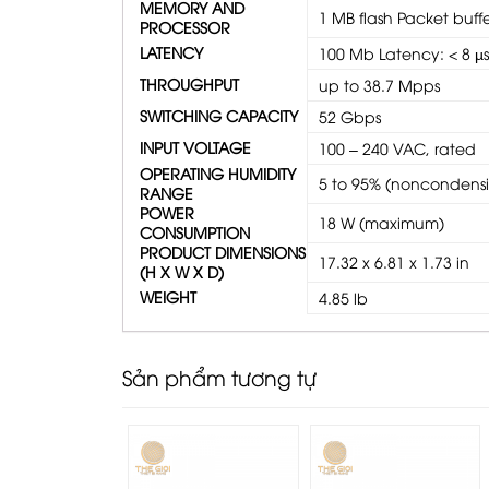
MEMORY AND
1 MB flash Packet buffe
PROCESSOR
LATENCY
100 Mb Latency: < 8 µ
THROUGHPUT
up to 38.7 Mpps
SWITCHING CAPACITY
52 Gbps
INPUT VOLTAGE
100 – 240 VAC, rated
OPERATING HUMIDITY
5 to 95% (noncondens
RANGE
POWER
18 W (maximum)
CONSUMPTION
PRODUCT DIMENSIONS
17.32 x 6.81 x 1.73 in
(H X W X D)
WEIGHT
4.85 lb
Sản phẩm tương tự