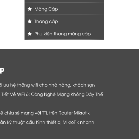
Máng Cáp
Thang cáp
Phụ kiện thang máng cáp
P
i ưu hệ thống wifi cho nhà hàng, khách sạn
hi Tiết Về WiFi 6: Công Nghệ Mạng Không Dây Thế
chia sẻ mạng với TTL trên Router Mikrotik
n kỹ thuật cấu hình thiết bị MikroTik nhanh