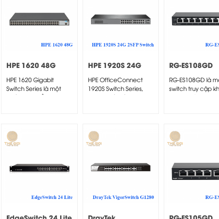
HPE 1620 48G
HPE 1920S 24G
RG-ES108GD
Switch
2SFP Switch
HPE 1620 Gigabit
HPE OfficeConnect
RG-ES108GD là m
Switch Series là một
1920S Switch Series,
switch truy cập k
thiết bị chuyển mạch
được thiết kế cho các
được quản lý hiệ
được...
doanh nghiệp...
về...
EdgeSwitch 24 Lite
DrayTek
RG-ES105GD