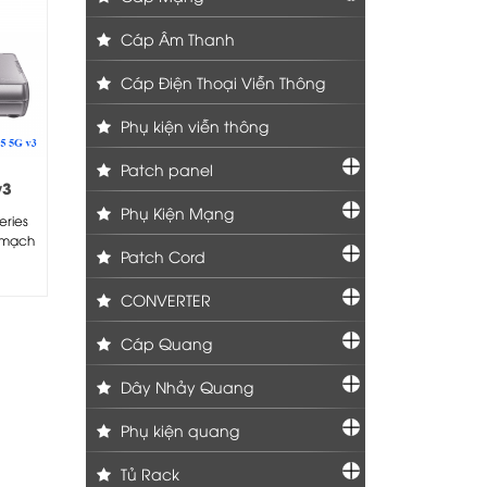
Cáp Âm Thanh
Cáp Điện Thoại Viễn Thông
Phụ kiện viễn thông
Patch panel
v3
Phụ Kiện Mạng
eries
n mạch
Patch Cord
CONVERTER
Cáp Quang
Dây Nhảy Quang
Phụ kiện quang
Tủ Rack