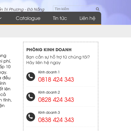
n Tri Phương - Đà Nẵng
Catalogue
Tin tức
Liên hệ
PHÒNG KINH DOANH
ung
Bạn cần sự hỗ trợ từ chúng tôi?
i phí,
Hãy liên hệ ngay
ấp 10
hạy.
Kinh doanh 1
ả đều
0818 424 343
ính
ết lên
Kinh doanh 2
 cả
0828 424 343
 tĩnh,
iện
Kinh doanh 3
0838 424 343