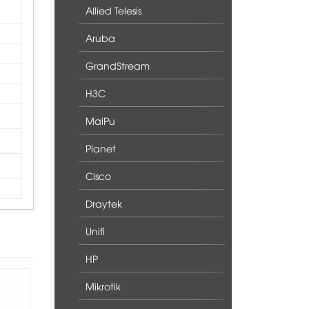
Allied Telesis
Aruba
GrandStream
H3C
MaiPu
Planet
Cisco
Draytek
Unifi
HP
Mikrotik