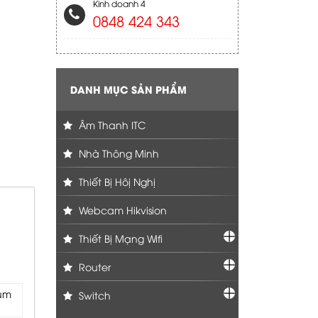
Kinh doanh 4
0848 424 343
DANH MỤC SẢN PHẨM
Âm Thanh ITC
Nhà Thông Minh
Thiết Bị Hôị Nghị
Webcam Hikvision
Thiết Bị Mạng Wifi
Router
mum
Switch