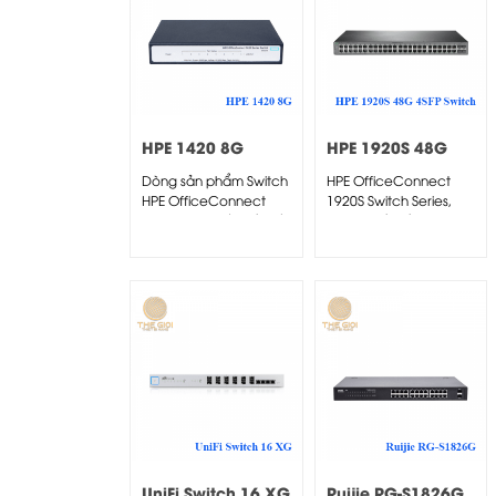
HPE 1420 8G
HPE 1920S 48G
Switch
4SFP Switch
Dòng sản phẩm Switch
HPE OfficeConnect
HPE OfficeConnect
1920S Switch Series,
1420 cung cấp kết nối
được thiết kế cho các
Gigabit...
doanh nghiệp...
UniFi Switch 16 XG
Ruijie RG-S1826G