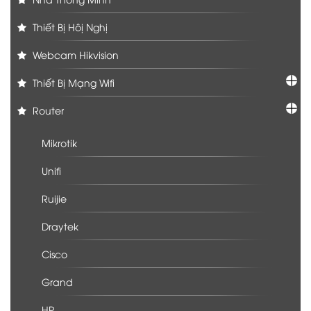
Thiết Bị Hôị Nghị
Webcam Hikvision
Thiết Bị Mạng Wifi
Router
Mikrotik
Unifi
Ruijie
Draytek
Cisco
Grand
HP