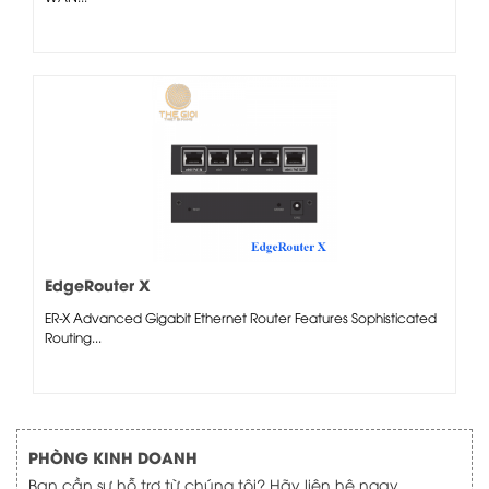
EdgeRouter X
ER-X Advanced Gigabit Ethernet Router Features Sophisticated
Routing...
PHÒNG KINH DOANH
Bạn cần sự hỗ trợ từ chúng tôi? Hãy liên hệ ngay