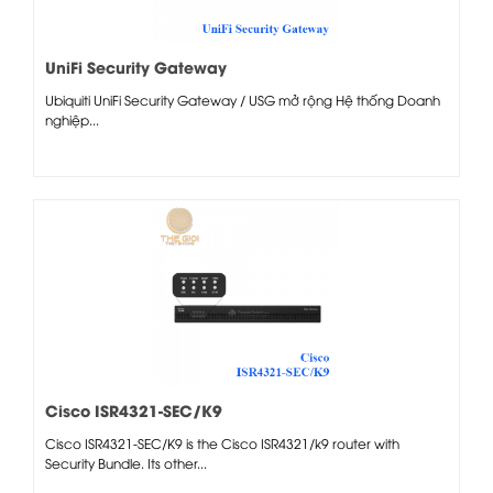
UniFi Security Gateway
Ubiquiti UniFi Security Gateway / USG mở rộng Hệ thống Doanh
nghiệp...
Cisco ISR4321-SEC/K9
Cisco ISR4321-SEC/K9 is the Cisco ISR4321/k9 router with
Security Bundle. Its other...