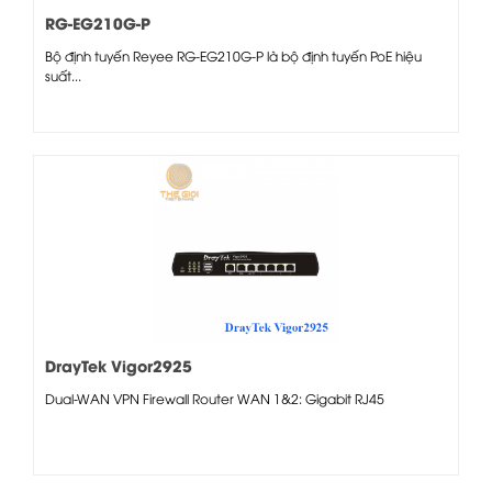
RG-EG210G-P
Bộ định tuyến Reyee RG-EG210G-P là bộ định tuyến PoE hiệu
suất...
DrayTek Vigor2925
Dual-WAN VPN Firewall Router WAN 1&2: Gigabit RJ45