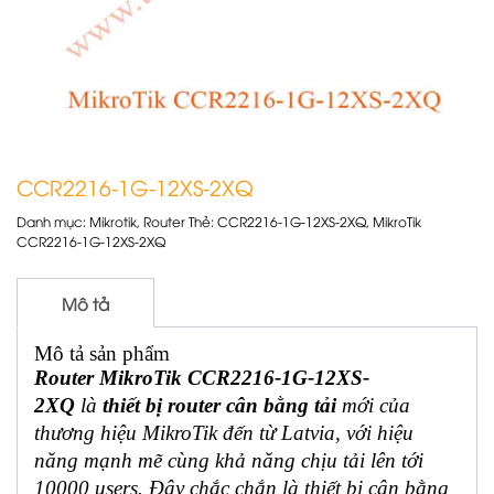
CCR2216-1G-12XS-2XQ
Danh mục:
Mikrotik
,
Router
Thẻ:
CCR2216-1G-12XS-2XQ
,
MikroTik
CCR2216-1G-12XS-2XQ
Mô tả
Mô tả sản phẩm
Router MikroTik CCR2216-1G-12XS-
2XQ
là
thiết bị router cân bằng tải
mới của
thương hiệu MikroTik đến từ Latvia, với hiệu
năng mạnh mẽ cùng khả năng chịu tải lên tới
10000 users. Đây chắc chắn là thiết bị cân bằng