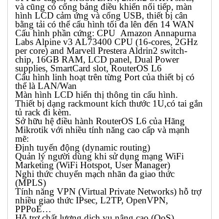
và cũng có cổng bảng điều khiển nối tiếp, màn
hình LCD cảm ứng và cổng USB, thiết bị cân
bằng tải có thể cấu hình tối đa lên đến 14 WAN
Cấu hình phần cứng: CPU Amazon Annapurna
Labs Alpine v3 AL73400 CPU (16-cores, 2GHz
per core) and Marvell Prestera Aldrin2 switch-
chip, 16GB RAM, LCD panel, Dual Power
supplies, SmartCard slot, RouterOS L6
Cấu hình linh hoạt trên từng Port của thiết bị có
thể là LAN/Wan
Màn hình LCD hiển thị thông tin cấu hình.
Thiết bị dạng rackmount kích thước 1U,có tai gắn
tủ rack đi kèm.
Sở hữu hệ điều hành RouterOS L6 của Hãng
Mikrotik với nhiều tính năng cao cấp và mạnh
mẽ:
Định tuyến động (dynamic routing)
Quản lý người dùng khi sử dụng mạng WiFi
Marketing (WiFi Hotspot, User Manager)
Nghi thức chuyển mạch nhãn đa giao thức
(MPLS)
Tính năng VPN (Virtual Private Networks) hỗ trợ
nhiều giao thức IPsec, L2TP, OpenVPN,
PPPoE…
Hỗ trợ chất lượng dịch vụ nâng cao (QoS)