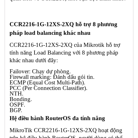
CCR2216-1G-12XS-2XQ hỗ trợ 8 phương
pháp load balancing khác nhau
CCR2216-1G-12XS-2XQ của Mikrotik hỗ trợ
tính năng Load Balancing với 8 phương pháp
khác nhau dưới đây:
Failover: Chạy dự phòng.
Firewall marking: Đánh dấu gói tin.
ECMP (Equal Cost Multi-Path).
PCC (Per Connection Classifier).
NTH.
Bonding.
OSPF.
BGP.
Hệ điều hành RouterOS đa tính năng
MikroTik CCR2216-1G-12XS-2XQ hoạt động
trên hệ điều hành RouterOS, người dùng có thể