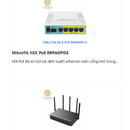
MikroTik hEX PoE RB960PGS
hEX PoE lite là một bộ định tuyến ethernet năm cổng nhỏ trong...