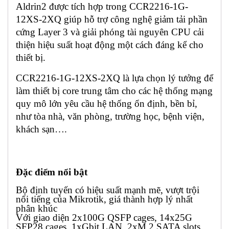
Aldrin2 được tích hợp trong CCR2216-1G-
12XS-2XQ giúp hỗ trợ công nghệ giảm tải phần
cứng Layer 3 và giải phóng tài nguyên CPU cải
thiện hiệu suất hoạt động một cách đáng kể cho
thiết bị.
CCR2216-1G-12XS-2XQ là lựa chọn lý tưởng để
làm thiết bị core trung tâm cho các hệ thống mạng
quy mô lớn yêu cầu hệ thống ổn định, bền bỉ,
như tòa nhà, văn phòng, trường học, bệnh viện,
khách sạn….
Đặc điểm nổi bật
Bộ định tuyến có hiệu suất mạnh mẽ, vượt trội
nổi tiếng của Mikrotik, giá thành hợp lý nhất
phân khúc
Với giao diện 2x100G QSFP cages, 14x25G
SFP28 cages, 1xGbit LAN, 2xM.2 SATA slots,