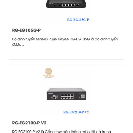
RG-EG105G-P
Bộ định tuyến seriees Ruijie Reyee RG-EG105G là bộ định tuyến
được...
RG-EG2100-P V2
RG-EG2100-P V2 là Cổng truy cập thông minh tất cả trong