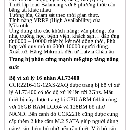
Thiết lập load Balancing với 8 phương thức cân
bằng tải khác nhau
Tường lửa, Giám sát theo thời gian thực.
Tính năng VRRP (High Availability) của
Mikrotik
Ứng dụng cho các khách hàng: văn phòng, tòa
nhà, trường học, bệnh viện, khách sạn… đáp ứng
từ 6000 – 10000 thiết bị kết nối đồng thời, Phù
hợp với quy mô từ 6000-10000 người dùng.
Xuất xứ: Hãng Mikrotik đến từ Latvia Châu âu
Trang bị phần cứng mạnh mẽ giúp tăng năng
suất
Bộ vi xử lý 16 nhân AL73400
CCR2216-1G-12XS-2XQ được trang bị bộ vi xử
lý AL73400 có tốc độ xử lý lên tới 2Ghz. Mẫu
thiết bị này được trang bị CPU ARM 64bit cùng
với 16GB RAM DDR4 và 128BM bộ nhớ
NAND. Bên cạnh đó CCR2216 cũng được cung
cấp thêm 2 khe cắm M.2 SATA giúp người dùng
nâng cấp thêm bộ nhớ nếu cần thiết. Với bộ cấu