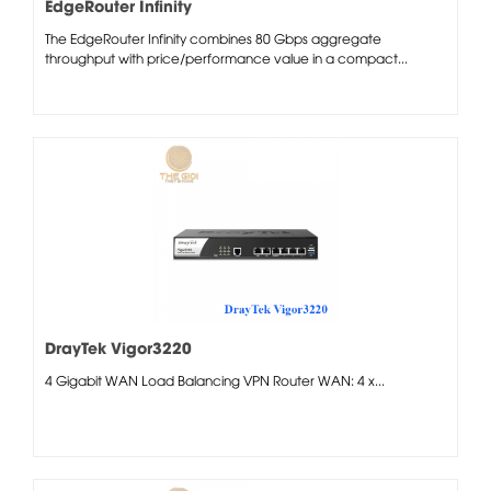
EdgeRouter Infinity
The EdgeRouter Infinity combines 80 Gbps aggregate
throughput with price/performance value in a compact...
DrayTek Vigor3220
4 Gigabit WAN Load Balancing VPN Router WAN: 4 x...