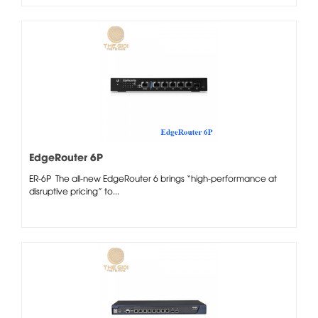
EdgeRouter 6P
ER-6P The all-new EdgeRouter 6 brings “high-performance at
disruptive pricing” to...