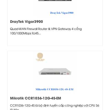
DrayTek Vigor3900
Quad-WAN Firewall Router & VPN Gateway 4 cổng
100/1000Mbps RJ45...
Mikrotik CCR1036-12G-4S-EM
CCR1036-12G-4S là bộ định tuyến cấp công nghiệp với CPU 36
lõi tiên...