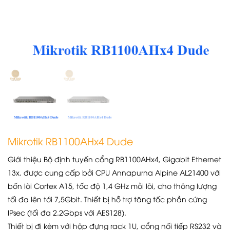
Mikrotik RB1100AHx4 Dude
Giới thiệu Bộ định tuyến cổng RB1100AHx4, Gigabit Ethernet
13x, được cung cấp bởi CPU Annapurna Alpine AL21400 với
bốn lõi Cortex A15, tốc độ 1,4 GHz mỗi lõi, cho thông lượng
tối đa lên tới 7,5Gbit. Thiết bị hỗ trợ tăng tốc phần cứng
IPsec (tối đa 2.2Gbps với AES128).
Thiết bị đi kèm với hộp đựng rack 1U, cổng nối tiếp RS232 và