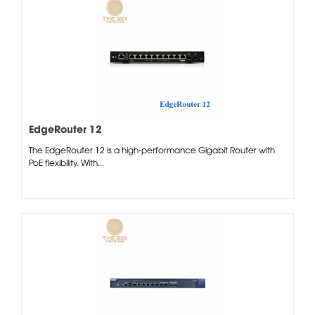
EdgeRouter 12
The EdgeRouter 12 is a high-performance Gigabit Router with
PoE flexibility. With...