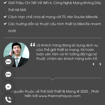
Giới Thiệu Chi Tiết Về WiFi 6: Công Nghệ Mạng Không Dây
Thế Hệ Mới
Cách Hạn chế chia sẻ mạng với TTL trên Router Mikrotik
Các hướng dẫn kỹ thuật cấu hình thiết bị MikroTik nhanh
nhất
Là khách hàng đang sử dụng dịch vụ
của Thế giới thiết bị mạng, tôi hoàn
toàn yên tâm và tin tưởng đội ngũ kỹ
thuật, chăm sóc khách hàng luôn hỗ
trợ khách hàng nhiệt tình
Bản quyền thuộc về Thế Giới Thiết Bị Mạng @ 2020 _ Phát
triển bởi
www.thiennamquoc.com