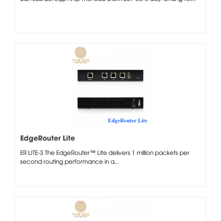
EdgeRouter Lite
ER LITE-3 The EdgeRouter™ Lite delivers 1 million packets per
second routing performance in a...