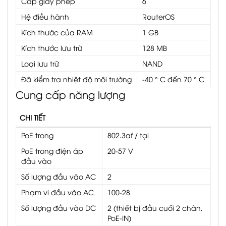
Cấp giấy phép
6
Hệ điều hành
RouterOS
Kích thước của RAM
1 GB
Kích thước lưu trữ
128 MB
Loại lưu trữ
NAND
Đã kiểm tra nhiệt độ môi trường
-40 ° C đến 70 ° C
Cung cấp năng lượng
CHI TIẾT
PoE trong
802.3af / tại
PoE trong điện áp
20-57 V
đầu vào
Số lượng đầu vào AC
2
Phạm vi đầu vào AC
100-28
Số lượng đầu vào DC
2 (thiết bị đầu cuối 2 chân,
PoE-IN)