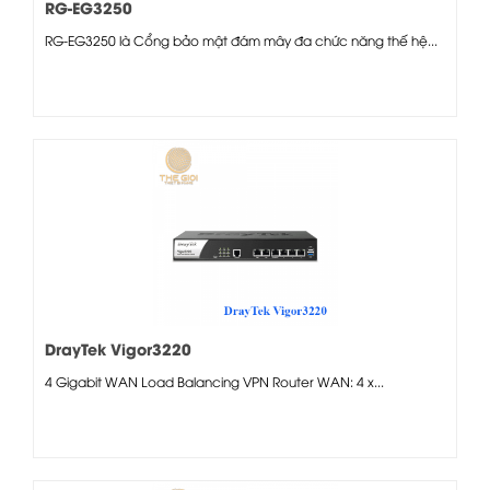
RG-EG3250
RG-EG3250 là Cổng bảo mật đám mây đa chức năng thế hệ...
DrayTek Vigor3220
4 Gigabit WAN Load Balancing VPN Router WAN: 4 x...