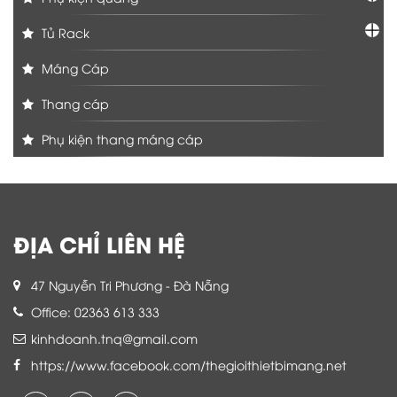
Tủ Rack
Máng Cáp
Thang cáp
Phụ kiện thang máng cáp
ĐỊA CHỈ LIÊN HỆ
47 Nguyễn Tri Phương - Đà Nẵng
Office: 02363 613 333
kinhdoanh.tnq@gmail.com
https://www.facebook.com/thegioithietbimang.net