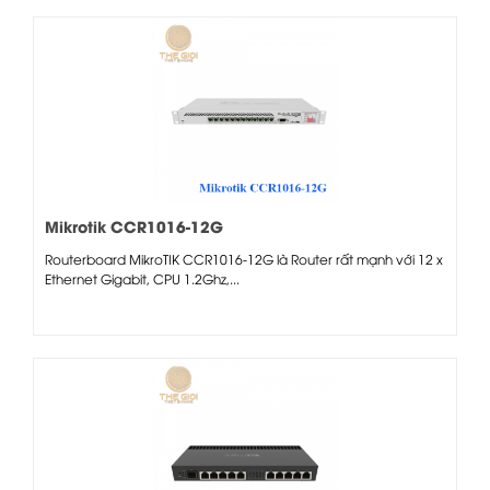
Mikrotik CCR1016-12G
Routerboard MikroTIK CCR1016-12G là Router rất mạnh với 12 x
Ethernet Gigabit, CPU 1.2Ghz,...