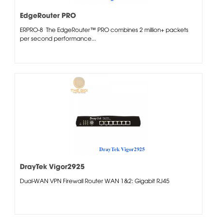
EdgeRouter PRO
ERPRO-8 The EdgeRouter™ PRO combines 2 million+ packets
per second performance...
DrayTek Vigor2925
Dual-WAN VPN Firewall Router WAN 1&2: Gigabit RJ45