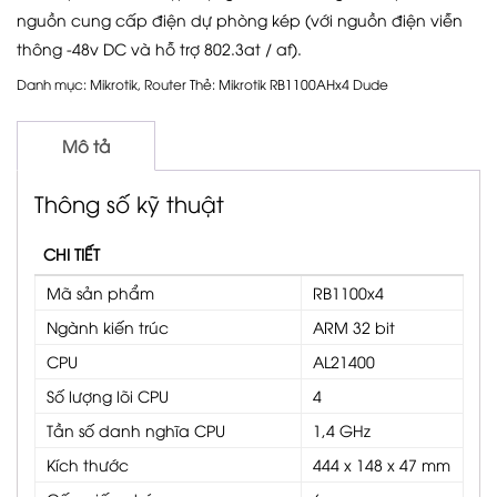
nguồn cung cấp điện dự phòng kép (với nguồn điện viễn
thông -48v DC và hỗ trợ 802.3at / af).
Danh mục:
Mikrotik
,
Router
Thẻ:
Mikrotik RB1100AHx4 Dude
Mô tả
Thông số kỹ thuật
CHI TIẾT
Mã sản phẩm
RB1100x4
Ngành kiến ​​trúc
ARM 32 bit
CPU
AL21400
Số lượng lõi CPU
4
Tần số danh nghĩa CPU
1,4 GHz
Kích thước
444 x 148 x 47 mm