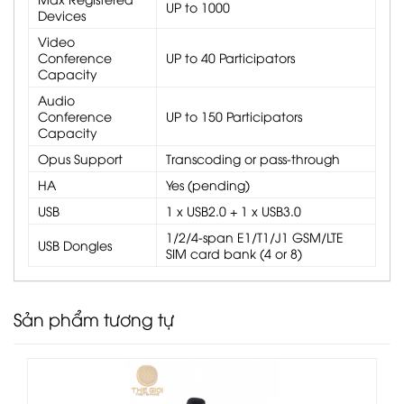
UP to 1000
Devices
Video
Conference
UP to 40 Participators
Capacity
Audio
Conference
UP to 150 Participators
Capacity
Opus Support
Transcoding or pass-through
HA
Yes (pending)
USB
1 x USB2.0 + 1 x USB3.0
1/2/4-span E1/T1/J1 GSM/LTE
USB Dongles
SIM card bank (4 or 8)
Sản phẩm tương tự