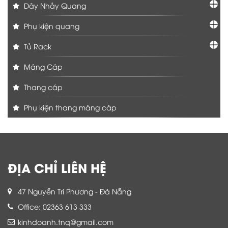
Dây Nhảy Quang
Phụ kiện quang
Tủ Rack
Máng Cáp
Thang cáp
Phụ kiện thang máng cáp
ĐỊA CHỈ LIÊN HỆ
47 Nguyễn Tri Phương - Đà Nẵng
Office: 02363 613 333
kinhdoanh.tnq@gmail.com