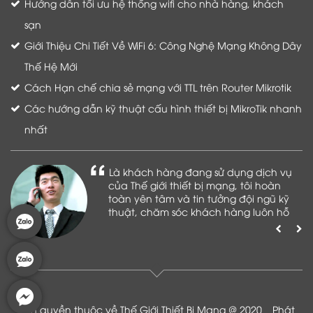
Hướng dẫn tối ưu hệ thống wifi cho nhà hàng, khách
sạn
Giới Thiệu Chi Tiết Về WiFi 6: Công Nghệ Mạng Không Dây
Thế Hệ Mới
Cách Hạn chế chia sẻ mạng với TTL trên Router Mikrotik
Các hướng dẫn kỹ thuật cấu hình thiết bị MikroTik nhanh
nhất
Là khách hàng đang sử dụng dịch vụ
của Thế giới thiết bị mạng, tôi hoàn
toàn yên tâm và tin tưởng đội ngũ kỹ
thuật, chăm sóc khách hàng luôn hỗ
trợ khách hàng nhiệt tình
Bản quyền thuộc về Thế Giới Thiết Bị Mạng @ 2020 _ Phát