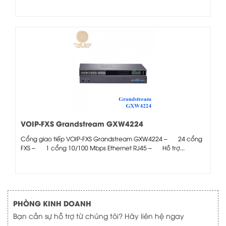
VOIP-FXS Grandstream GXW4224
Cổng giao tiếp VOIP-FXS Grandstream GXW4224 – 24 cổng
FXS – 1 cổng 10/100 Mbps Ethernet RJ45 – Hỗ trợ...
PHÒNG KINH DOANH
Bạn cần sự hỗ trợ từ chúng tôi? Hãy liên hệ ngay