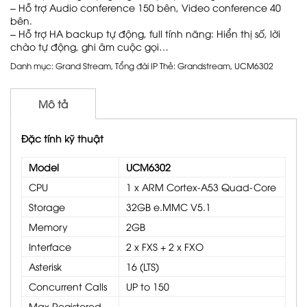
– Hỗ trợ Audio conference 150 bên, Video conference 40
bên.
– Hỗ trợ HA backup tự động, full tính năng: Hiển thị số, lời
chào tự động, ghi âm cuộc gọi…
Danh mục:
Grand Stream
,
Tổng đài IP
Thẻ:
Grandstream
,
UCM6302
Mô tả
Đặc tính kỹ thuật
Model
UCM6302
CPU
1 x ARM Cortex-A53 Quad-Core
Storage
32GB e.MMC V5.1
Memory
2GB
Interface
2 x FXS + 2 x FXO
Asterisk
16 (LTS)
Concurrent Calls
UP to 150
Max Registered