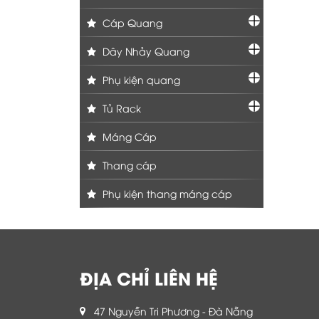
Cáp Quang
Dây Nhảy Quang
Phụ kiện quang
Tủ Rack
Máng Cáp
Thang cáp
Phụ kiện thang máng cáp
ĐỊA CHỈ LIÊN HỆ
47 Nguyễn Tri Phương - Đà Nẵng