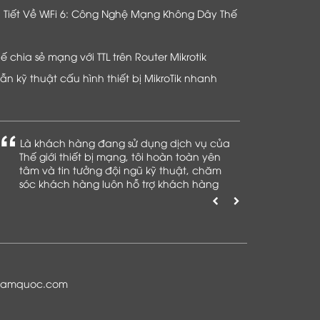
hi Tiết Về WiFi 6: Công Nghệ Mạng Không Dây Thế
chia sẻ mạng với TTL trên Router Mikrotik
n kỹ thuật cấu hình thiết bị MikroTik nhanh
Là khách hàng đang sử dụng dịch vụ của
Thế giới thiết bị mạng, tôi hoàn toàn yên
tâm và tin tưởng đội ngũ kỹ thuật, chăm
sóc khách hàng luôn hỗ trợ khách hàng
nhiệt tình
namquoc.com