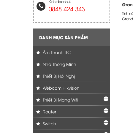
Kinh doanh 4
Gran
0848 424 343
UCM
Tính n
Grand
- Màn 
thị...
DANH MỤC SẢN PHẨM
Âm Thanh ITC
Nhà Thông Minh
Thiết Bị Hôị Nghị
Webcam Hikvision
Thiết Bị Mạng Wifi
Router
Switch