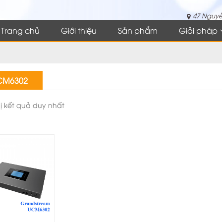
47 Nguyễ
Trang chủ
Giới thiệu
Sản phẩm
Giải pháp
CM6302
hị kết quả duy nhất