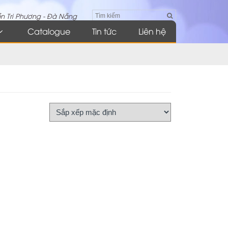
n Tri Phương - Đà Nẵng
Catalogue
Tin tức
Liên hệ