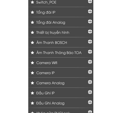
Switch_POE
Tổng đài IP
Tổng đài Analog
Thiết bị truyền hình
Âm Thanh BOSCH
Âm Thanh Thông Báo TOA
Camera Wifi
Camera IP
Camera Analog
Đầu Ghi IP
Đầu Ghi Analog
Khóa cửa PHGLock