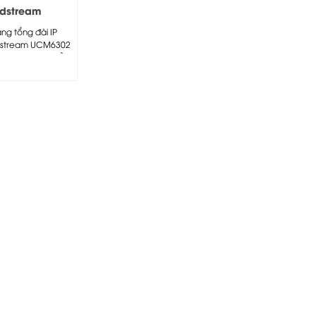
dstream
6302
ăng tổng đài IP
stream UCM6302:
hình 2.8-inch hiển