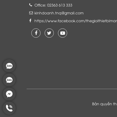
Office: 02363 613 333
kinhdoanh.tnq@gmail.com
https://www.facebook.com/thegioithietbima
Là khách hàng đang sử dụng dịch vụ của
Thế giới thiết bị mạng, tôi hoàn toàn yên
tâm và tin tưởng đội ngũ kỹ thuật, chăm
sóc khách hàng luôn hỗ trợ khách hàng
nhiệt tình
Bản quyền thu