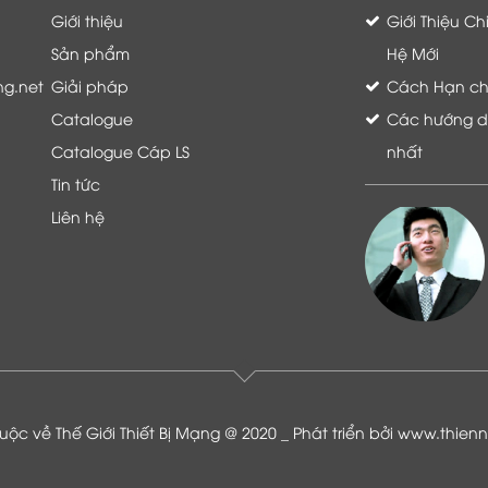
Giới thiệu
Giới Thiệu C
Sản phẩm
Hệ Mới
ng.net
Giải pháp
Cách Hạn chế 
Catalogue
Các hướng dẫ
Catalogue Cáp LS
nhất
Tin tức
Liên hệ
Là khách hàng đang sử dụng dịch vụ của
Thế giới thiết bị mạng, tôi hoàn toàn yên
tâm và tin tưởng đội ngũ kỹ thuật, chăm
sóc khách hàng luôn hỗ trợ khách hàng
nhiệt tình
ộc về Thế Giới Thiết Bị Mạng @ 2020 _ Phát triển bởi
www.thien