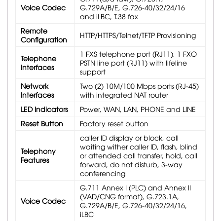
Voice Codec
G.729A/B/E, G.726-40/32/24/16
and iLBC, T.38 fax
Remote
HTTP/HTTPS/Telnet/TFTP Provisioning
Configuration
1 FXS telephone port (RJ11), 1 FXO
Telephone
PSTN line port (RJ11) with lifeline
Interfaces
support
Network
Two (2) 10M/100 Mbps ports (RJ-45)
Interfaces
with integrated NAT router
LED Indicators
Power, WAN, LAN, PHONE and LINE
Reset Button
Factory reset button
caller ID display or block, call
waiting wither caller ID, flash, blind
Telephony
or attended call transfer, hold, call
Features
forward, do not disturb, 3-way
conferencing
G.711 Annex I (PLC) and Annex II
(VAD/CNG format), G.723.1A,
Voice Codec
G.729A/B/E, G.726-40/32/24/16,
iLBC