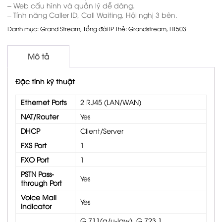
– Web cấu hình và quản lý dễ dàng.
– Tính năng Caller ID, Call Waiting, Hội nghị 3 bên.
Danh mục:
Grand Stream
,
Tổng đài IP
Thẻ:
Grandstream
,
HT503
Mô tả
Đặc tính kỹ thuật
Ethernet Ports
2 RJ45 (LAN/WAN)
NAT/Router
Yes
DHCP
Client/Server
FXS Port
1
FXO Port
1
PSTN Pass-
Yes
through Port
Voice Mail
Yes
Indicator
G.711(a/u-law), G.723.1,