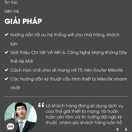
Tin tức
Liên hệ
GIẢI PHÁP
Hướng dẫn tối ưu hệ thống wifi cho nhà hàng, khách
sạn
Giới Thiệu Chi Tiết Về WiFi 6: Công Nghệ Mạng Không Dây
Thế Hệ Mới
Cách Hạn chế chia sẻ mạng với TTL trên Router Mikrotik
Các hướng dẫn kỹ thuật cấu hình thiết bị MikroTik nhanh
nhất
Là khách hàng đang sử dụng dịch vụ
của Thế giới thiết bị mạng, tôi hoàn
toàn yên tâm và tin tưởng đội ngũ kỹ
thuật, chăm sóc khách hàng luôn hỗ
trợ khách hàng nhiệt tình