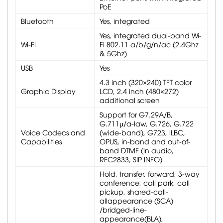
PoE
Bluetooth
Yes, integrated
Yes, integrated dual-band Wi-
Wi-Fi
Fi 802.11 a/b/g/n/ac (2.4Ghz
& 5Ghz)
USB
Yes
4.3 inch (320×240) TFT color
Graphic Display
LCD, 2.4 inch (480×272)
additional screen
Support for G7.29A/B,
G.711µ/a-law, G.726, G.722
Voice Codecs and
(wide-band), G723, iLBC,
Capabilities
OPUS, in-band and out-of-
band DTMF (in audio,
RFC2833, SIP INFO)
Hold, transfer, forward, 3-way
conference, call park, call
pickup, shared-call-
allappearance (SCA)
/bridged-line-
appearance(BLA),