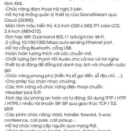
trình XML.
-Chức năng đàm thoại hội nghị 3 bên.
-Hỗ trợ hệ thống quản lý thiết bị của GrandStream qua
Cloud (GDMS).
-Màn hình màu hiển thị: 4.3 inch (320 x 240) TFT color LCD,
2.4 inch (480×272).
-Tích hợp Wifi: Dual-band 802.11 a/b/g/n/ac Wi-Fi.
-2 cổng 10/100/1000 Mbps auto-sensing Ethernet port.
-Hỗ trợ cổng Bluetooth, cổng USB.
-Hoàn toàn tương thích với các chuẩn mở.
-Chất lượng âm thanh HD Audio cho cả loa và tai nghe.
-Thiết bị di động để đồng bộ danh bạ, lịch và chuyển cuộc
gọi.
-Chức năng phong phú (hiển thị số gọi đến, sổ địa chỉ, …).
-Cho phép tùy chọn nhạc chuông.
-Các tính năng và chức năng điện thoại chuẩn.
-Headset jack RJ9.
-Trích lập dự phòng an toàn và tự động: Sử dụng TFTP / HTTP
/ HTTPS / nhiều tài khoản SIP, SIP qua giao thức TCP / TLS,
SRTP.
-Các phím chức năng: Hold, transfer, forward, 3-way
conference, call park, call pickup…
-Hỗ trợ chức năng cấp nguồn qua mạng PoE.
-Hỗ trợ đa ngôn ngữ: English, German, Italian, French,