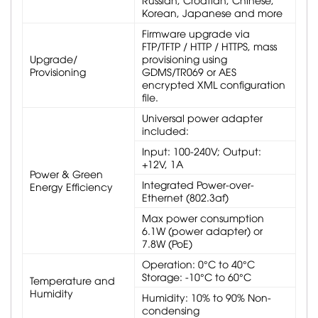
Korean, Japanese and more
Firmware upgrade via
FTP/TFTP / HTTP / HTTPS, mass
Upgrade/
provisioning using
Provisioning
GDMS/TR069 or AES
encrypted XML configuration
file.
Universal power adapter
included:
Input: 100-240V; Output:
+12V, 1A
Power & Green
Integrated Power-over-
Energy Efficiency
Ethernet (802.3af)
Max power consumption
6.1W (power adapter) or
7.8W (PoE)
Operation: 0°C to 40°C
Storage: -10°C to 60°C
Temperature and
Humidity
Humidity: 10% to 90% Non-
condensing