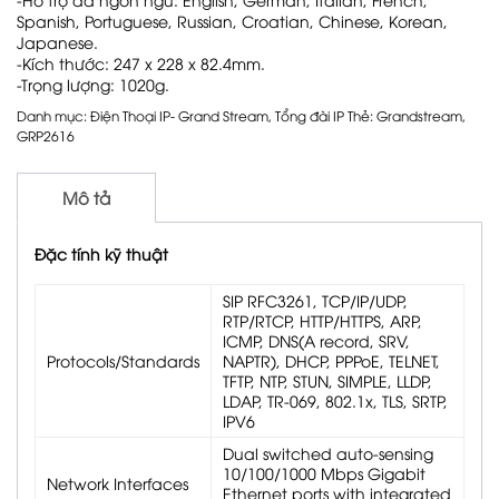
Spanish, Portuguese, Russian, Croatian, Chinese, Korean,
Japanese.
-Kích thước: 247 x 228 x 82.4mm.
-Trọng lượng: 1020g.
Danh mục:
Điện Thoại IP- Grand Stream
,
Tổng đài IP
Thẻ:
Grandstream
,
GRP2616
Mô tả
Đặc tính kỹ thuật
SIP RFC3261, TCP/IP/UDP,
RTP/RTCP, HTTP/HTTPS, ARP,
ICMP, DNS(A record, SRV,
Protocols/Standards
NAPTR), DHCP, PPPoE, TELNET,
TFTP, NTP, STUN, SIMPLE, LLDP,
LDAP, TR-069, 802.1x, TLS, SRTP,
IPV6
Dual switched auto-sensing
10/100/1000 Mbps Gigabit
Network Interfaces
Ethernet ports with integrated