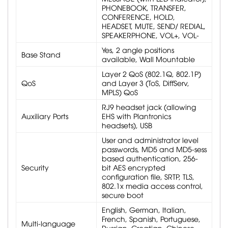
PHONEBOOK, TRANSFER,
CONFERENCE, HOLD,
HEADSET, MUTE, SEND/ REDIAL,
SPEAKERPHONE, VOL+, VOL-
Yes, 2 angle positions
Base Stand
available, Wall Mountable
Layer 2 QoS (802.1Q, 802.1P)
QoS
and Layer 3 (ToS, DiffServ,
MPLS) QoS
RJ9 headset jack (allowing
Auxiliary Ports
EHS with Plantronics
headsets), USB
User and administrator level
passwords, MD5 and MD5-sess
based authentication, 256-
Security
bit AES encrypted
configuration file, SRTP, TLS,
802.1x media access control,
secure boot
English, German, Italian,
French, Spanish, Portuguese,
Multi-language
Russian, Croatian, Chinese,