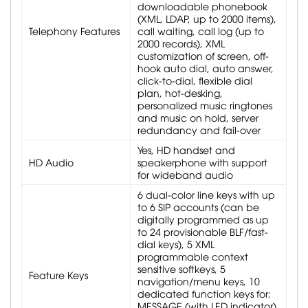
downloadable phonebook
(XML, LDAP, up to 2000 items),
Telephony Features
call waiting, call log (up to
2000 records), XML
customization of screen, off-
hook auto dial, auto answer,
click-to-dial, flexible dial
plan, hot-desking,
personalized music ringtones
and music on hold, server
redundancy and fail-over
Yes, HD handset and
HD Audio
speakerphone with support
for wideband audio
6 dual-color line keys with up
to 6 SIP accounts (can be
digitally programmed as up
to 24 provisionable BLF/fast-
dial keys), 5 XML
programmable context
sensitive softkeys, 5
Feature Keys
navigation/menu keys, 10
dedicated function keys for:
MESSAGE (with LED indicator),