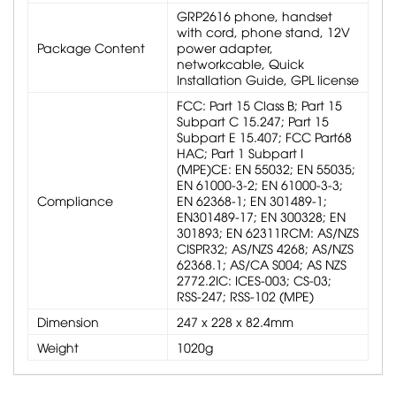
GRP2616 phone, handset
with cord, phone stand, 12V
Package Content
power adapter,
networkcable, Quick
Installation Guide, GPL license
FCC: Part 15 Class B; Part 15
Subpart C 15.247; Part 15
Subpart E 15.407; FCC Part68
HAC; Part 1 Subpart I
(MPE)CE: EN 55032; EN 55035;
EN 61000-3-2; EN 61000-3-3;
Compliance
EN 62368-1; EN 301489-1;
EN301489-17; EN 300328; EN
301893; EN 62311RCM: AS/NZS
CISPR32; AS/NZS 4268; AS/NZS
62368.1; AS/CA S004; AS NZS
2772.2IC: ICES-003; CS-03;
RSS-247; RSS-102 (MPE)
Dimension
247 x 228 x 82.4mm
Weight
1020g