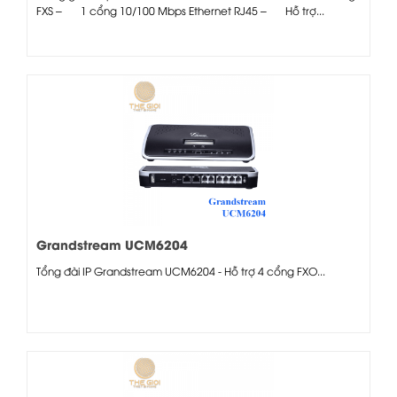
FXS – 1 cổng 10/100 Mbps Ethernet RJ45 – Hỗ trợ...
Grandstream UCM6204
Tổng đài IP Grandstream UCM6204 - Hỗ trợ 4 cổng FXO...