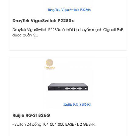
DrayTek VigorSwitch P2280x
DrayTek VigorSwitch P2280x là thiết bị chuyển mạch Gigabit PoE
được quản lý...
Ruijie RG-S1826G
- Switch 24 cổng 10/100/1000 BASE - T, 2 GE SFP...