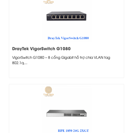
DrayTek VigorSwitch G1080
VigorSwitch G1080 – 8 cổng Gigabit hỗ trợ chia VLAN tag
802.1q,...