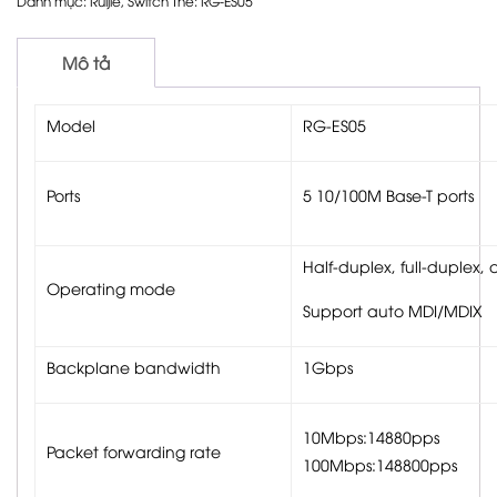
Danh mục:
Ruijie
,
Switch
Thẻ:
RG-ES05
Mô tả
Model
RG-ES05
Ports
5 10/100M Base-T ports
Half-duplex, full-duplex
Operating mode
Support auto MDI/MDIX
Backplane bandwidth
1Gbps
10Mbps:14880pps
Packet forwarding rate
100Mbps:148800pps