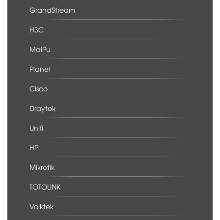
GrandStream
H3C
MaiPu
Planet
Cisco
Draytek
Unifi
HP
Mikrotik
TOTOLINK
Volktek