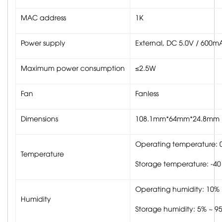
MAC address
1K
Power supply
External, DC 5.0V / 600m
Maximum power consumption
≤2.5W
Fan
Fanless
Dimensions
108.1mm*64mm*24.8mm
Operating temperature: 
Temperature
Storage temperature: -4
Operating humidity: 10%
Humidity
Storage humidity: 5% ~ 9