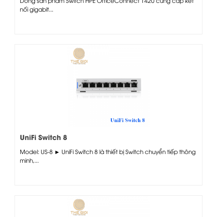
Dòng sản phẩm Switch HPE OfficeConnect 1420 cung cấp kết
nối gigabit...
UniFi Switch 8
Model: US-8 ► UniFi Switch 8 là thiết bị Switch chuyển tiếp thông
minh,...