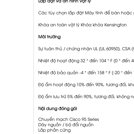
Lắp đặt và an ninh vật lý
Các tùy chọn lắp đặt Máy tính để bàn hoặc 
Khóa an toàn vật lý Khóa khóa Kensington
Môi trường
Sự tuân thủ / chứng nhận UL (UL 60950), CSA (
Nhiệt độ hoạt động 32 ° đến 104 ° F (0 ° đến 4
Nhiệt độ bảo quản -4 ° đến 158 ° F (-20 ° đến 
Độ ẩm hoạt động 10% đến 90%, tương đối, kh
Độ ẩm lưu trữ 5% đến 90%, tương đối, không 
Nội dung đóng gói
Chuyển mạch Cisco 95 Series
Dây nguồn / bộ đổi nguồn
Lắp phần cứng