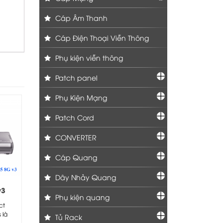
Cáp Âm Thanh
Cáp Điện Thoại Viễn Thông
Phụ kiện viễn thông
Patch panel
Phụ Kiện Mạng
Patch Cord
CONVERTER
Cáp Quang
Dây Nhảy Quang
v3
Phụ kiện quang
ct
 là
Tủ Rack
mạch