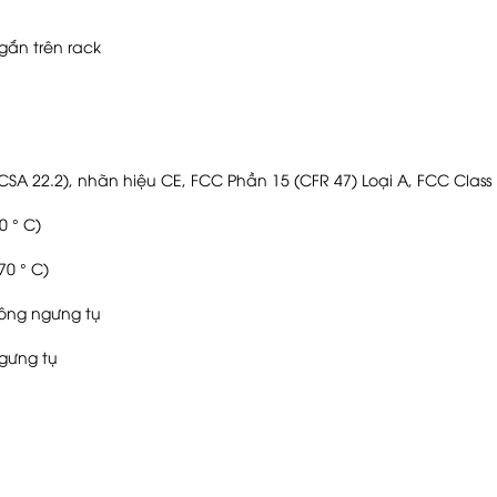
gắn trên rack
CSA 22.2), nhãn hiệu CE, FCC Phần 15 (CFR 47) Loại A, FCC Class 
0 ° C)
70 ° C)
ông ngưng tụ
ngưng tụ