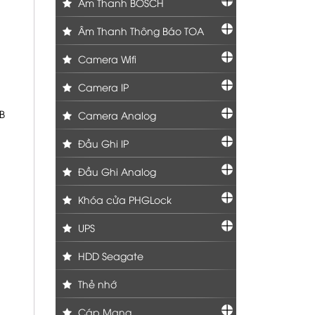
Âm Thanh BOSCH
Âm Thanh Thông Báo TOA
Camera Wifi
Camera IP
B
Camera Analog
Đầu Ghi IP
Đầu Ghi Analog
Khóa cửa PHGLock
UPS
HDD Seagate
Thẻ nhớ
Cáp Mạng