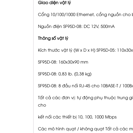
Giao diện vật lý
Cổng 10/100/1000 Ethernet, cổng nguồn cho
Nguồn điện SF95D-08: DC 12V, 500mA
Thông số vật lý
Kích thước vật lý (W x D x H) SF95D-05: 110x3
SF95D-08: 160x30x90 mm
SF95D-08: 0,83 lb. (0,38 kg)
SF95D-08: 8 đầu nối RJ-45 cho 10BASE-T / 100B
Tất cả các đơn vị: tự động phụ thuộc trung g
cho
kết nối các thiết bị 10, 100, 1000 Mbps
Các mô hình quạt / không quạt Tất cả các m