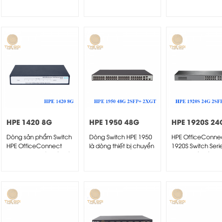
lớp 2...
HPE 1420 8G
HPE 1950 48G
HPE 1920S 24
Switch
2SFP+ 2XGT
2SFP Switch
Dòng sản phẩm Switch
Dòng Switch HPE 1950
HPE OfficeConne
Switch
HPE OfficeConnect
là dòng thiết bị chuyển
1920S Switch Serie
1420 cung cấp kết nối
mạch Gigabit...
được thiết kế ch
Gigabit...
doanh nghiệp...