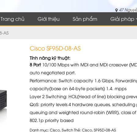
47 Nguyễ
Trang chủ
Giới thiệu
Sản phẩm
Giải pháp
8-AS
Cisco SF95D-08-AS
Tính năng kỹ thuật:
8 Port
10/100 Mbps with MDI and MDI crossover (MDI
auto negotiated port.
Performance: Switch capacity 1.6 Gbps, Forwardin
capacity(base on 64-byte packets) 1.4. mpps
Layer 2 Switching: HOL(Head of line) blocking prev
QoS: priority levels 4 hardware queues, scheduling p
queuing and weighted round-robin (WRR), class of 
802.1p priority based
Danh mục:
Cisco
,
Switch
Thẻ:
Cisco
,
SF95D-08-AS