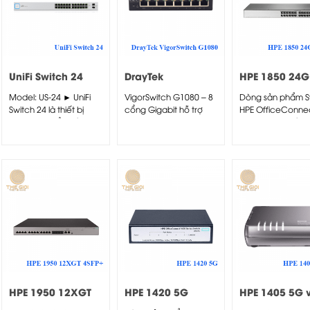
UniFi Switch 24
DrayTek
HPE 1850 24G
VigorSwitch
2XGT Switch
Model: US-24 ► UniFi
VigorSwitch G1080 – 8
Dòng sản phẩm S
G1080
Switch 24 là thiết bị
cổng Gigabit hỗ trợ
HPE OfficeConne
Switch chuyển tiếp
chia VLAN tag
1850 mang đến sự
thông...
802.1q,...
chọn...
HPE 1950 12XGT
HPE 1420 5G
HPE 1405 5G 
4SFP+ Switch
Switch