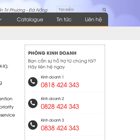
n Tri Phương - Đà Nẵng
Catalogue
Tin tức
Liên hệ
PHÒNG KINH DOANH
Bạn cần sự hỗ trợ từ chúng tôi?
-X);
Hãy liên hệ ngay
Kinh doanh 1
g
0818 424 343
ention
Kinh doanh 2
0828 424 343
riority
service
Kinh doanh 3
0838 424 343