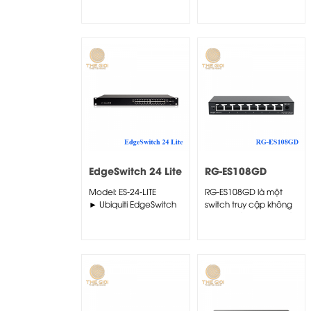
doanh nghiệp...
Managed Gigabit
chuyên dùng cho
doanh nghiệp,...
EdgeSwitch 24 Lite
RG-ES108GD
Model: ES-24-LITE
RG-ES108GD là một
► Ubiquiti EdgeSwitch
switch truy cập không
24 Lite là Switch thông
được quản lý hiệu quả
dụng, dùng cho trường
về...
học,...