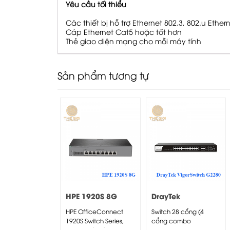
Yêu cầu tối thiểu
Các thiết bị hỗ trợ Ethernet 802.3, 802.u Eth
Cáp Ethernet Cat5 hoặc tốt hơn
Thẻ giao diện mạng cho mỗi máy tính
Sản phẩm tương tự
HPE 1920S 8G
DrayTek
Switch
VigorSwitch
HPE OfficeConnect
Switch 28 cổng (4
G2280
1920S Switch Series,
cổng combo
được thiết kế cho các
SFP/RJ45) Layer2