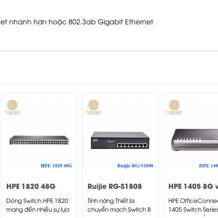
ernet nhanh hơn hoặc 802.3ab Gigabit Ethernet
HPE 1820 48G
Ruijie RG-S1808
HPE 1405 8G 
Switch
Switch
Dòng Switch HPE 1820
Tính năng Thiết bị
HPE OfficeConne
mang đến nhiều sự lựa
chuyển mạch Switch 8
1405 Switch Series
chọn và linh...
port ruijie RG-S1808
thiết bị chuyển 