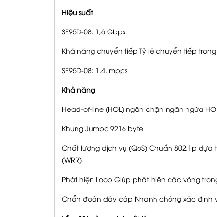
Hiệu suất
SF95D-08: 1,6 Gbps
Khả năng chuyển tiếp Tỷ lệ chuyển tiếp trong h
SF95D-08: 1.4. mpps
Khả năng
Head-of-line (HOL) ngăn chặn ngăn ngừa HO
Khung Jumbo 9216 byte
Chất lượng dịch vụ (QoS) Chuẩn 802.1p dựa tr
(WRR)
Phát hiện Loop Giúp phát hiện các vòng tro
Chẩn đoán dây cáp Nhanh chóng xác định và