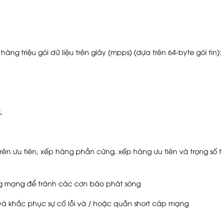
àng triệu gói dữ liệu trên giây (mpps) (dựa trên 64-byte gói tin):
L
ên ưu tiên, xếp hàng phần cứng, xếp hàng ưu tiên và trọng số t
ng mạng để tránh các cơn bão phát sóng
 khắc phục sự cố lỗi và / hoặc quần short cáp mạng