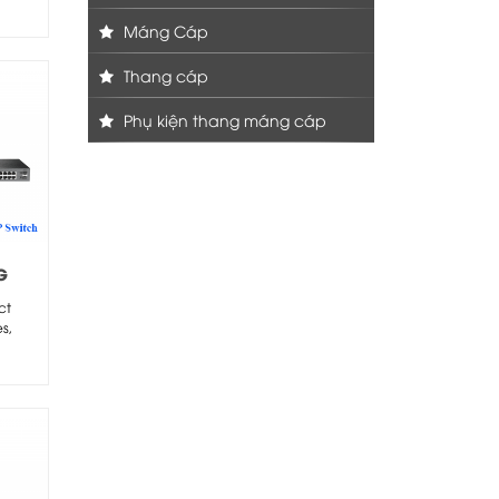
Máng Cáp
Thang cáp
Phụ kiện thang máng cáp
G
ct
s,
o các