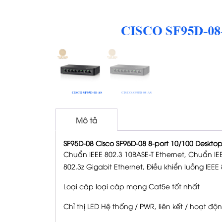
Mô tả
SF95D-08 Cisco SF95D-08 8-port 10/100 Deskto
Chuẩn IEEE 802.3 10BASE-T Ethernet, Chuẩn IEE
802.3z Gigabit Ethernet, Điều khiển luồng IEEE
Loại cáp loại cáp mạng Cat5e tốt nhất
Chỉ thị LED Hệ thống / PWR, liên kết / hoạt độ