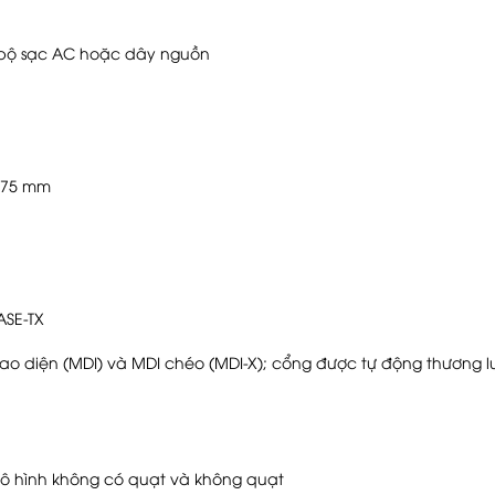
 bộ sạc AC hoặc dây nguồn
0x75 mm
ASE-TX
iao diện (MDI) và MDI chéo (MDI-X); cổng được tự động thương 
ô hình không có quạt và không quạt