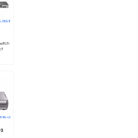
witch
ct
 lựa
v3