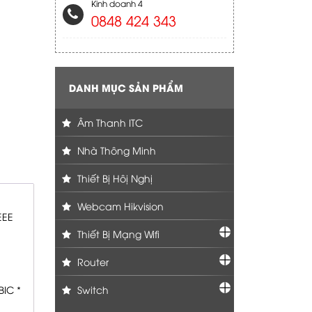
Kinh doanh 4
0848 424 343
DANH MỤC SẢN PHẨM
Âm Thanh ITC
Nhà Thông Minh
Thiết Bị Hôị Nghị
Webcam Hikvision
EEE
Thiết Bị Mạng Wifi
Router
BIC *
Switch