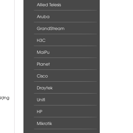
Allied Telesis
Aruba
GrandStream
H3C
MaiPu
Planet
Cisco
Draytek
lượng
Unifi
HP
Mikrotik