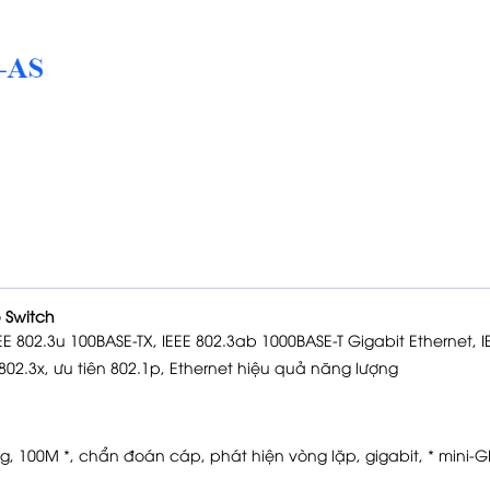
p Switch
E 802.3u 100BASE-TX, IEEE 802.3ab 1000BASE-T Gigabit Ethernet, I
 802.3x, ưu tiên 802.1p, Ethernet hiệu quả năng lượng
ng, 100M *, chẩn đoán cáp, phát hiện vòng lặp, gigabit, * mini-G