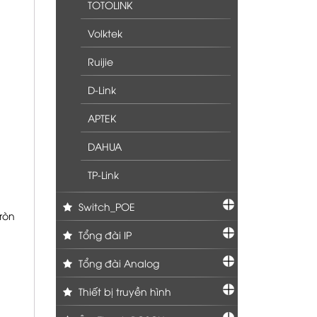
TOTOLINK
Volktek
Ruijie
D-Link
APTEK
DAHUA
TP-Link
Switch_POE
ròn
Tổng đài IP
Tổng đài Analog
Thiết bị truyền hình