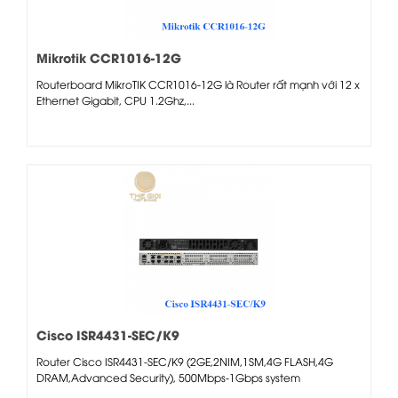
Mikrotik CCR1016-12G
Routerboard MikroTIK CCR1016-12G là Router rất mạnh với 12 x
Ethernet Gigabit, CPU 1.2Ghz,...
Cisco ISR4431-SEC/K9
Router Cisco ISR4431-SEC/K9 (2GE,2NIM,1SM,4G FLASH,4G
DRAM,Advanced Security), 500Mbps-1Gbps system
throughtput, 4 WAN/LAN...