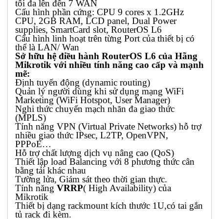
tối đa lên đến 7 WAN
Cấu hình phần cứng: CPU 9 cores x 1.2GHz
CPU, 2GB RAM, LCD panel, Dual Power
supplies, SmartCard slot, RouterOS L6
Cấu hình linh hoạt trên từng Port của thiết bị có
thể là LAN/ Wan
Sở hữu hệ điều hành RouterOS L6 của Hãng
Mikrotik với nhiều tính năng cao cấp và mạnh
mẽ:
Định tuyến động (dynamic routing)
Quản lý người dùng khi sử dụng mạng WiFi
Marketing (WiFi Hotspot, User Manager)
Nghi thức chuyển mạch nhãn đa giao thức
(MPLS)
Tính năng VPN (Virtual Private Networks) hỗ trợ
nhiều giao thức IPsec, L2TP, OpenVPN,
PPPoE…
Hỗ trợ chất lượng dịch vụ nâng cao (QoS)
Thiết lập load Balancing với 8 phương thức cân
bằng tải khác nhau
Tường lửa, Giám sát theo thời gian thực.
Tính năng
VRRP
( High Availability) của
Mikrotik
Thiết bị dạng rackmount kích thước 1U,có tai gắn
tủ rack đi kèm.