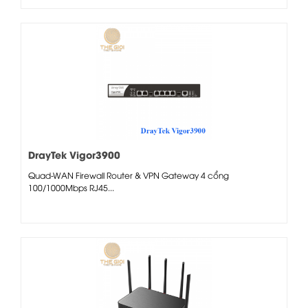
DrayTek Vigor3900
Quad-WAN Firewall Router & VPN Gateway 4 cổng
100/1000Mbps RJ45...