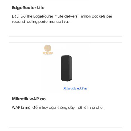
EdgeRouter Lite
ER LITE-3 The EdgeRouter™ Lite delivers 1 million packets per
second routing performance in a...
Mikrotik wAP ac
WAP là một điểm truy cập không dây thời tiết nhỏ cho...