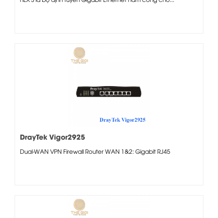
DrayTek Vigor2925
Dual-WAN VPN Firewall Router WAN 1&2: Gigabit RJ45