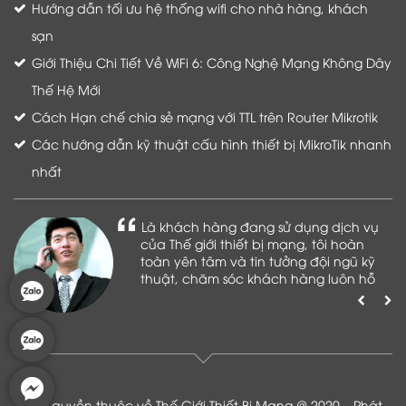
Hướng dẫn tối ưu hệ thống wifi cho nhà hàng, khách
sạn
Giới Thiệu Chi Tiết Về WiFi 6: Công Nghệ Mạng Không Dây
Thế Hệ Mới
Cách Hạn chế chia sẻ mạng với TTL trên Router Mikrotik
Các hướng dẫn kỹ thuật cấu hình thiết bị MikroTik nhanh
nhất
Là khách hàng đang sử dụng dịch vụ
của Thế giới thiết bị mạng, tôi hoàn
toàn yên tâm và tin tưởng đội ngũ kỹ
thuật, chăm sóc khách hàng luôn hỗ
trợ khách hàng nhiệt tình
Bản quyền thuộc về Thế Giới Thiết Bị Mạng @ 2020 _ Phát