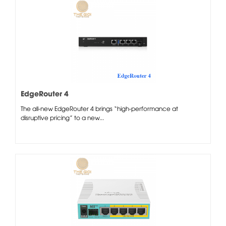
EdgeRouter 4
The all-new EdgeRouter 4 brings “high-performance at
disruptive pricing” to a new...