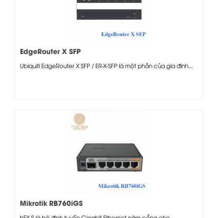
EdgeRouter X SFP
Ubiquiti EdgeRouter X SFP / ER-X-SFP là một phần của gia đình...
Mikrotik RB760iGS
hEX S là bộ định tuyến Gigabit Ethernet năm cổng cho...