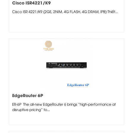
Cisco ISR4221/K9
Cisco ISR 4221/K9 (2GE, 2NIM, 4G FLASH, 4G DRAM, IPB) Thiết...
EdgeRouter 6P
ER-6P The all-new EdgeRouter 6 brings “high-performance at
disruptive pricing” to...