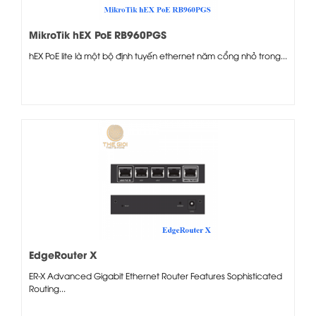
MikroTik hEX PoE RB960PGS
hEX PoE lite là một bộ định tuyến ethernet năm cổng nhỏ trong...
EdgeRouter X
ER-X Advanced Gigabit Ethernet Router Features Sophisticated
Routing...