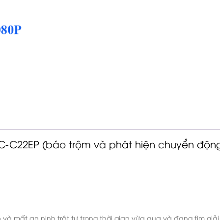
C-C22EP (báo trộm và phát hiện chuyển độn
p và mất an ninh trật tự trong thời gian vừa qua và đang tìm giải