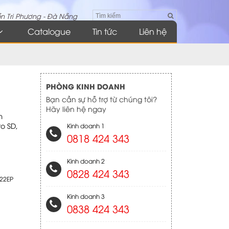
n Tri Phương - Đà Nẵng
Catalogue
Tin tức
Liên hệ
PHÒNG KINH DOANH
Bạn cần sự hỗ trợ từ chúng tôi?
Hãy liên hệ ngay
m
o SD,
Kinh doanh 1
0818 424 343
Kinh doanh 2
0828 424 343
22EP
Kinh doanh 3
0838 424 343