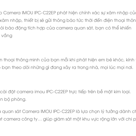
ép Camera IMOU IPC-C22EP phát hiện chính xác sự xâm nhập củ
 xâm nhập, thiết bị sẽ gửi thông báo tức thời đến điện thoại thô
còi báo động tích hợp của camera quan sát, bạn có thể khiến
i vắng
ện thoại thông minh của bạn mỗi khi phát hiện em bé khóc, kính
ạn theo dõi những gì đang xảy ra trong nhà, mọi lúc mọi nơi.
cài đặt camera imou IPC-C22EP trực tiếp trên bề mặt kim loại.
àn bộ phòng.
a quan sát Camera IMOU IPC-C22EP là lựa chọn lý tưởng dành c
 camera công ty… giúp giám sát một khu vực rộng lớn với chi p