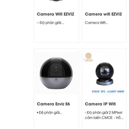
Camera Wifi EZVIZ
Camera wifi EZVIZ
C8C 2MP
H3 2K ngoài trời
– Độ phân giải:...
Camera Wifi...
Camera Ezviz E6
Camera IP Wifi
3K (5.0MP)
IMOU IPC-A26HP
• Độ phân giải...
- Độ phân giải 2 MPixel
1080P
cảm biến CMOS - Hỗ...