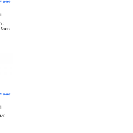
i
20-
 :
e Scan
i
20-
0 MP