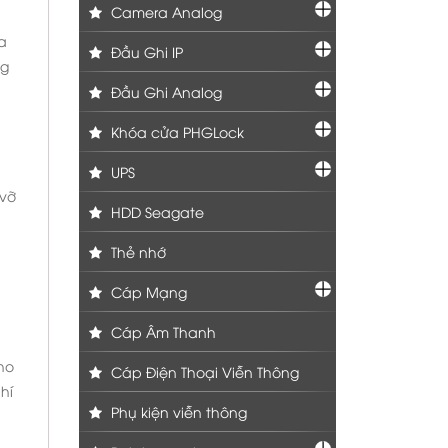
Camera Analog
a
Đầu Ghi IP
ng
Đầu Ghi Analog
Khóa cửa PHGLock
UPS
 vỡ
HDD Seagate
Thẻ nhớ
Cáp Mạng
Cáp Âm Thanh
ho
Cáp Điện Thoại Viễn Thông
hí
Phụ kiện viễn thông