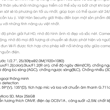
i thân yêu khỏi những nguy hiểm có thể xảy ra bất chợt khi bạ
 sát sẽ là phương án tối ưu nhất, giúp bạn có thể quan sát 24
n lưu ý. Việt Hàn Security giới thiệu đến bạn một sản phẩm đ
 với những tính năng ưu việt nhất.
ở độ phân giải Full HD, nhờ đó hình ảnh rõ đẹp và sắc nét. Came
ộng, nhờ đó mọi đối tượng di chuyển sẽ được phát hiện và ngườ
un Wi-Fi được tích hợp cho phép kết nối không dây giữa cam
 nguồn điện.
ước 1/2.7”, 25/30fps@2.0M(1920×1080)
lux/F1.2(color),0lux/F1.2(IR on), chế độ ngày đêm(ICR), chống n
ự động bù sáng (AGC), chống ngược sáng(BLC), Chống nhiễu (3
ngoại thông minh
 detection
 59°(V), 135°(D), tích hợp míc và loa với chuẩn âm thanh G.711a
 Micro SD, Max 256GB
uẩn tương thích ONVIF, điện áp DC5V1A , công suất <2,5W, chất li