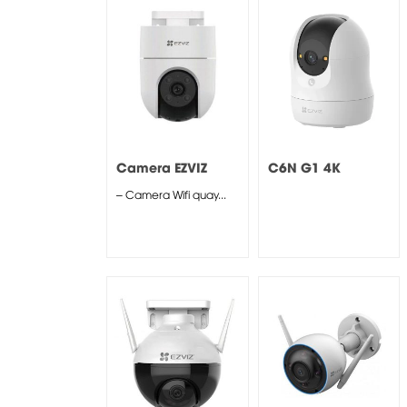
Camera EZVIZ
C6N G1 4K
H8C 4MP
– Camera Wifi quay...