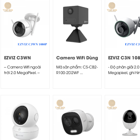
EZVIZ C3WN
Camera WiFi Dùng
EZVIZ C3N 10
1080P
Pin CB2 Mini
– Camera Wifi ngoài
Mã sản phẩm: CS-CB2-
- Độ phân giải 2.0
trời 2.0 MegaPixel. –
R100-2D2WF ...
Megapixel, ghi hình
Cảm biến 1/2.9″...
HD 1080p