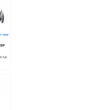
80P
 full