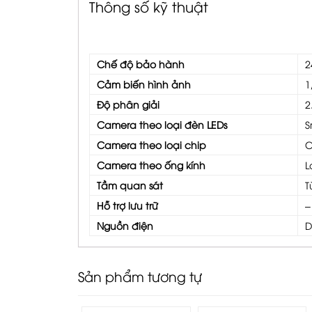
Thông số kỹ thuật
Chế độ bảo hành
2
Cảm biến hình ảnh
1
Độ phân giải
2
Camera theo loại đèn LEDs
S
Camera theo loại chip
C
Camera theo ống kính
L
Tầm quan sát
T
Hỗ trợ lưu trữ
–
Nguồn điện
D
Sản phẩm tương tự