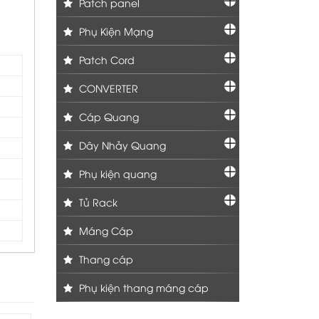
Patch panel
Phụ Kiện Mạng
Patch Cord
CONVERTER
Cáp Quang
Dây Nhảy Quang
Phụ kiện quang
Tủ Rack
Máng Cáp
Thang cáp
Phụ kiện thang máng cáp