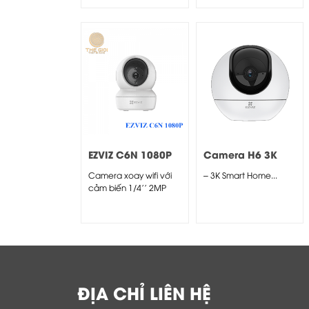
EZVIZ C6N 1080P
Camera H6 3K
(5MP)
Camera xoay wifi với
– 3K Smart Home...
cảm biến 1/4'' 2MP
progressive scan
CMOS
ĐỊA CHỈ LIÊN HỆ