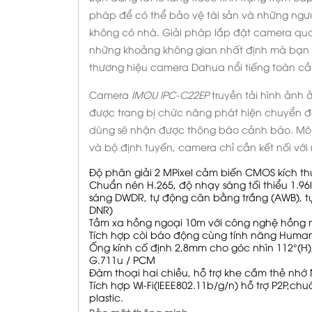
pháp để có thể bảo vệ tài sản và những ngườ
không có nhà. Giải pháp lắp đặt camera quan
những khoảng không gian nhất định mà bạn cầ
thương hiệu camera Dahua nổi tiếng toàn cầu
Camera
IMOU IPC-C22EP
truyền tải hình ảnh 
được trang bị chức năng phát hiện chuyển đ
dùng sẽ nhận được thông báo cảnh báo. Mô đ
và bộ định tuyến, camera chỉ cần kết nối với
Độ phân giải 2 MPixel cảm biến CMOS kích th
Chuẩn nén H.265, độ nhạy sáng tối thiểu 1.96
sáng DWDR, tự động cân bằng trắng (AWB), t
DNR)
Tầm xa hồng ngoại 10m với công nghệ hồng 
Tích hợp còi báo động cùng tính năng Human
Ống kính cố định 2,8mm cho góc nhìn 112°(H),
G.711u / PCM
Đàm thoại hai chiều, hỗ trợ khe cắm thẻ nhớ
Tích hợp Wi-Fi(IEEE802.11b/g/n) hỗ trợ P2P,ch
plastic.