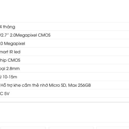
4 tháng
/2.7” 2.0Megapixel CMOS
.0 Megapixel
mart IR led
hip CMOS
oại 2.8mm
ừ 10-15m
 Hỗ trợ khe cắm thẻ nhớ Micro SD, Max 256GB
C 5V