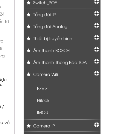
Switch_POE
n
/24
Tổng đài IP
ến từ
Tổng đài Analog
Thiết bị truyền hình
ra
i
Âm Thanh BOSCH
era
Âm Thanh Thông Báo TOA
Camera Wifi
gược
D-
EZVIZ
Hilook
 /
IMOU
ệu vỏ
Camera IP