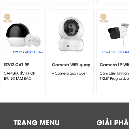
EZVIZ C6T RF
Camera WiFi quay
Camera IP Wif
Edition
quét thông minh
Hilook IPC-B1
CAMERA TÍCH HỢP
– Camera quay quét...
Cảm biến hình ảnh
EZVIZ H6C 2K
D/W 1080P
TRUNG TÂM BÁO
1/2.8″ Progressive
ĐỘNG • Độ phân giải:...
CMOS
TRANG MENU
GIẢI PHÁ