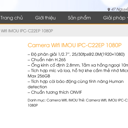
47 Nguyễ
Trang chủ
Giới thiệu
Sản phẩm
Giải pháp
Wifi IMOU IPC-C22EP 1080P
Camera Wifi IMOU IPC-C22EP 1080P
– Độ phân giải 1/2.7”, 25/30fps@2.0M(1920×1080)
– Chuẩn nén H.265
– Ống kính cố định 2,8mm, Tầm xa hồng ngoại 10
– Tích hợp míc và loa, hỗ trợ khe cắm thẻ nhớ Micr
Max 256GB
– Tích hợp còi báo động cùng tính năng Human
detection
– Chuẩn tương thích ONVIF
Danh mục:
Camera Wifi
,
IMOU
Thẻ:
Camera Wifi
,
IMOU IPC-C
1080P