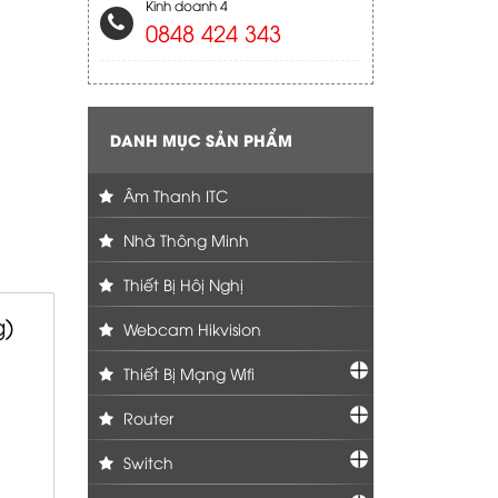
Kinh doanh 4
0848 424 343
DANH MỤC SẢN PHẨM
Âm Thanh ITC
Nhà Thông Minh
Thiết Bị Hôị Nghị
g)
Webcam Hikvision
Thiết Bị Mạng Wifi
Router
Switch