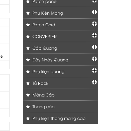
Patch panel
Phụ Kiện Mạng
Patch Cord
CONVERTER
Cáp Quang
rk
Dây Nhảy Quang
Phụ kiện quang
Tủ Rack
Máng Cáp
Thang cáp
Phụ kiện thang máng cáp