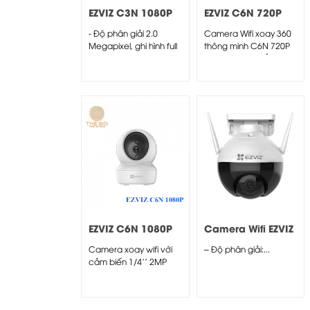
EZVIZ C3N 1080P
EZVIZ C6N 720P
- Độ phân giải 2.0
Camera Wifi xoay 360
Megapixel, ghi hình full
thông minh C6N 720P
HD 1080p
là dòng sản phẩm...
EZVIZ C6N 1080P
Camera Wifi EZVIZ
C8C 2MP
Camera xoay wifi với
– Độ phân giải:...
cảm biến 1/4'' 2MP
progressive scan
CMOS