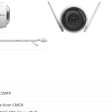
1C2WFR
ive Scan CMOS
 AGC ON), 0 lux with IR