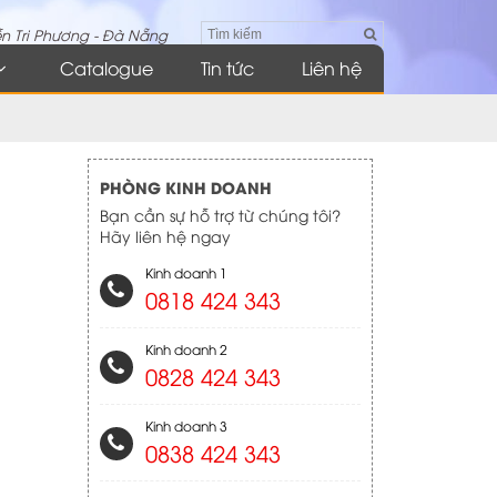
n Tri Phương - Đà Nẵng
Catalogue
Tin tức
Liên hệ
PHÒNG KINH DOANH
Bạn cần sự hỗ trợ từ chúng tôi?
Hãy liên hệ ngay
Kinh doanh 1
0818 424 343
Kinh doanh 2
0828 424 343
Kinh doanh 3
0838 424 343