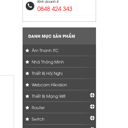
Kinh doanh 4
0848 424 343
DANH MỤC SẢN PHẨM
Âm Thanh ITC
Nhà Thông Minh
Thiết Bị Hôị Nghị
Webcam Hikvision
Thiết Bị Mạng Wifi
Router
Switch