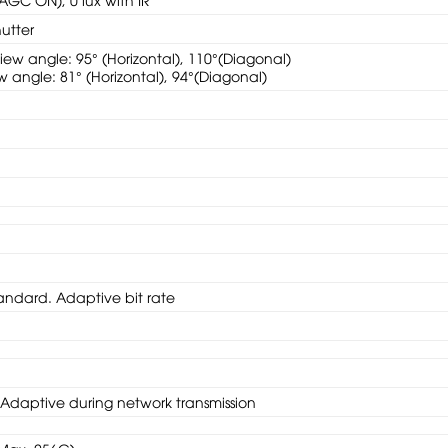
utter
iew angle: 95° (Horizontal), 110°(Diagonal)
 angle: 81° (Horizontal), 94°(Diagonal)
tandard. Adaptive bit rate
f-Adaptive during network transmission