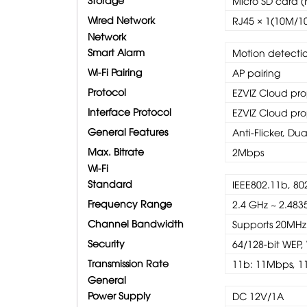
Micro SD card 
Wired Network
RJ45 × 1(10M/1
Network
Smart Alarm
Motion detecti
Wi-Fi Pairing
AP pairing
Protocol
EZVIZ Cloud pro
Interface Protocol
EZVIZ Cloud pro
General Features
Anti-Flicker, D
Max. Bitrate
2Mbps
Wi-Fi
Standard
IEEE802.11b, 80
Frequency Range
2.4 GHz ~ 2.483
Channel Bandwidth
Supports 20MHz
Security
64/128-bit WEP
Transmission Rate
11b: 11Mbps, 1
General
Power Supply
DC 12V/1A