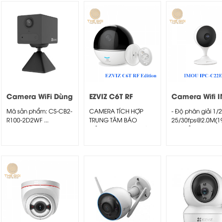
Camera WiFi Dùng
EZVIZ C6T RF
Camera Wifi 
Pin CB2 Mini
Edition
IPC-C22EP 10
Mã sản phẩm: CS-CB2-
CAMERA TÍCH HỢP
- Độ phân giải 1/2
R100-2D2WF ...
TRUNG TÂM BÁO
25/30fps@2.0M(1
ĐỘNG • Độ phân giải:...
- Chuẩn nén H.26