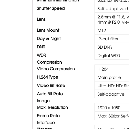
Shutter Speed
Self-adaptive sh
2.8mm @ F1.8, v
Lens
4mm@ F2.0, view
Lens Mount
M12
Day & Night
IR-cut filter
DNR
3D DNR
WDR
Digital WDR
Compression
Video Compression
H.264
H.264 Type
Main profile
Video Bit Rate
Ultra-HD; HD; S
Auto Bit Rate
Self-adaptive
Image
Max. Resolution
1920 x 1080
Frame Rate
Max: 30fps; Sel
Interface
Storage