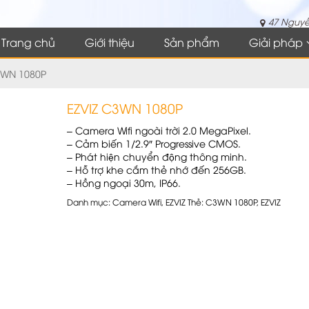
47 Nguyễ
Trang chủ
Giới thiệu
Sản phẩm
Giải pháp
3WN 1080P
EZVIZ C3WN 1080P
– Camera Wifi ngoài trời 2.0 MegaPixel.
– Cảm biến 1/2.9″ Progressive CMOS.
– Phát hiện chuyển động thông minh.
– Hỗ trợ khe cắm thẻ nhớ đến 256GB.
– Hồng ngoại 30m, IP66.
Danh mục:
Camera Wifi
,
EZVIZ
Thẻ:
C3WN 1080P
,
EZVIZ