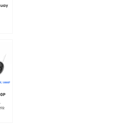
quay
2K
80P
-
WFR
 với
..