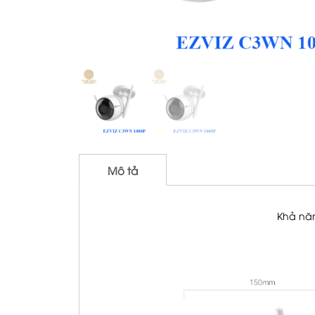
Mô tả
Khả nă