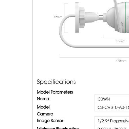
Specifications
Model Parameters
Name
C3WN
Model
CS-CV310-A0-
Camera
Image Sensor
1/2.9″ Progress
Minimum Illumination
0.02 lux @(F2.0,