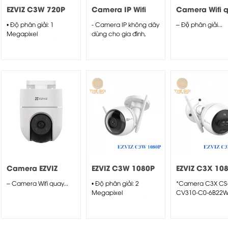
EZVIZ C3W 720P
Camera IP Wifi
Camera Wifi 
IMOU IPC-G42P
quét dùng pin
• Độ phân giải: 1
- Camera IP không dây
– Độ phân giải...
4.0 Megapixel
EZVIZ EB8 4G 
Megapixel
dùng cho gia đình,
(1280x720p) • Cảm
chất liệu vỏ...
biến: 1/4”...
Camera EZVIZ
EZVIZ C3W 1080P
EZVIZ C3X 10
H8C 4MP
– Camera Wifi quay...
• Độ phân giải: 2
*Camera C3X CS
Megapixel
CV310-C0-6B22
(1920x1080p) • Cảm
Có màu ban đêm
biến: 1/2.7”...
độ nhạy sáng cực.