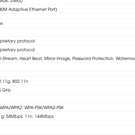
(Max. 256G)
00M Adaptive Ethernet Port)
on
prietary protocol
prietary protocol
ual-Stream, Heart Beat, Mirror Image, Password Protection, Waterma
2.11g, 802.11n
5 GHz
, WPA/WPA2, WPA-PSK/WPA2-PSK
1g: 54Mbps, 11n: 144Mbps