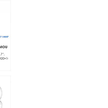
IMOU
80P
.7”,
920×1080)
5