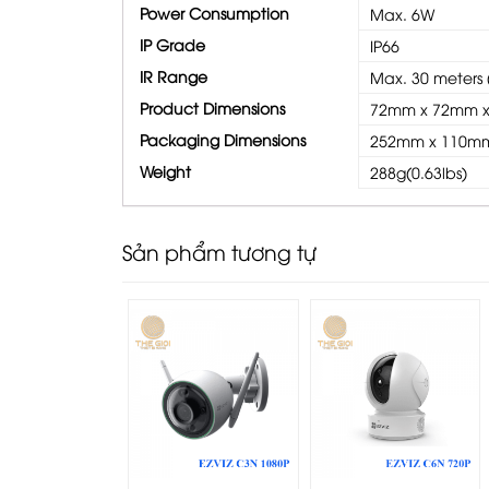
Power Consumption
Max. 6W
IP Grade
IP66
IR Range
Max. 30 meters (
Product Dimensions
72mm x 72mm x 1
Packaging Dimensions
252mm x 110mm 
Weight
288g(0.63lbs)
Sản phẩm tương tự