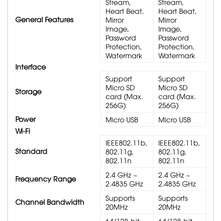
Stream,
Stream,
Heart Beat,
Heart Beat,
General Features
Mirror
Mirror
Image,
Image,
Password
Password
Protection,
Protection,
Watermark
Watermark
Interface
Support
Support
Micro SD
Micro SD
Storage
card (Max.
card (Max.
256G)
256G)
Power
Micro USB
Micro USB
Wi-Fi
IEEE802.11b,
IEEE802.11b,
Standard
802.11g,
802.11g,
802.11n
802.11n
2.4 GHz ~
2.4 GHz ~
Frequency Range
2.4835 GHz
2.4835 GHz
Supports
Supports
Channel Bandwidth
20MHz
20MHz
64/128-bit
64/128-bit