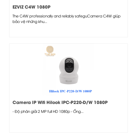
EZVIZ C4W 1080P
The C4W professionally and reliably safeguCamera C4W giúp
bảo vệ những khu...
Camera IP Wifi Hilook IPC-P220-D/W 1080P
- Độ phân giải 2 MP full HD 1080p - Ống...