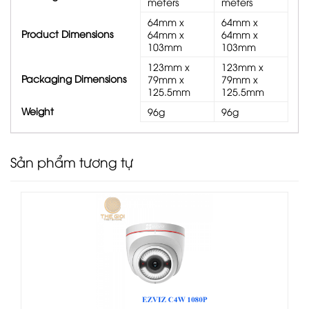
meters
meters
64mm x
64mm x
Product Dimensions
64mm x
64mm x
103mm
103mm
123mm x
123mm x
Packaging Dimensions
79mm x
79mm x
125.5mm
125.5mm
Weight
96g
96g
Sản phẩm tương tự