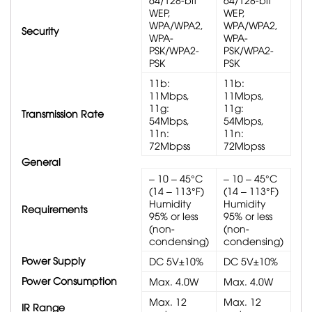
WEP,
WEP,
WPA/WPA2,
WPA/WPA2,
Security
WPA-
WPA-
PSK/WPA2-
PSK/WPA2-
PSK
PSK
11b:
11b:
11Mbps,
11Mbps,
11g:
11g:
Transmission Rate
54Mbps,
54Mbps,
11n:
11n:
72Mbpss
72Mbpss
General
– 10 – 45°C
– 10 – 45°C
(14 – 113°F)
(14 – 113°F)
Humidity
Humidity
Requirements
95% or less
95% or less
(non-
(non-
condensing)
condensing)
Power Supply
DC 5V±10%
DC 5V±10%
Power Consumption
Max. 4.0W
Max. 4.0W
Max. 12
Max. 12
IR Range