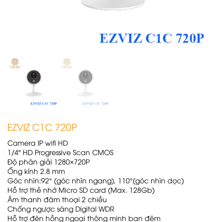
EZVIZ C1C 720P
Camera IP wifi HD
1/4″ HD Progressive Scan CMOS
Độ phân giải 1280×720P
Ống kính 2.8 mm
Góc nhìn:92° (góc nhìn ngang), 110°(góc nhìn dọc)
Hỗ trợ thẻ nhớ Micro SD card (Max. 128Gb)
Âm thanh đàm thoại 2 chiều
Chống ngược sáng Digital WDR
Hỗ trợ đèn hồng ngoại thông minh ban đêm