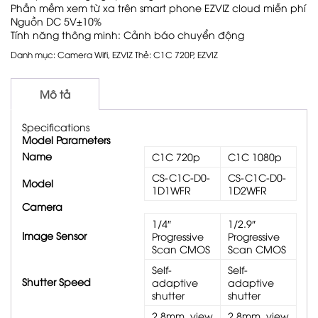
Phần mềm xem từ xa trên smart phone EZVIZ cloud miễn phí
Nguồn DC 5V±10%
Tính năng thông minh: Cảnh báo chuyển động
Danh mục:
Camera Wifi
,
EZVIZ
Thẻ:
C1C 720P
,
EZVIZ
Mô tả
Specifications
Model Parameters
Name
C1C 720p
C1C 1080p
CS-C1C-D0-
CS-C1C-D0-
Model
1D1WFR
1D2WFR
Camera
1/4″
1/2.9″
Image Sensor
Progressive
Progressive
Scan CMOS
Scan CMOS
Self-
Self-
Shutter Speed
adaptive
adaptive
shutter
shutter
2.8mm, view
2.8mm, view