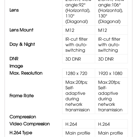
angle:92°
angle:106°
Lens
(Horizontal),
(Horizontal),
110°
130°
(Diagonal)
(Diagonal)
Lens Mount
M12
M12
IR-cut filter
IR-cut filter
Day & Night
with auto-
with auto-
switching
switching
DNR
3D DNR
3D DNR
Image
Max. Resolution
1280 x 720
1920 x 1080
Max:20fps;
Max:20fps;
Self-
Self-
adaptive
adaptive
Frame Rate
during
during
network
network
transmission
transmission
Compression
Video Compression
H.264
H.264
H.264 Type
Main profile
Main profile