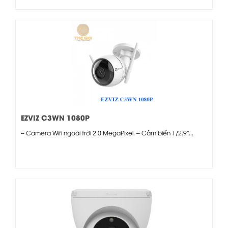
EZVIZ C3WN 1080P
– Camera Wifi ngoài trời 2.0 MegaPixel. – Cảm biến 1/2.9″...