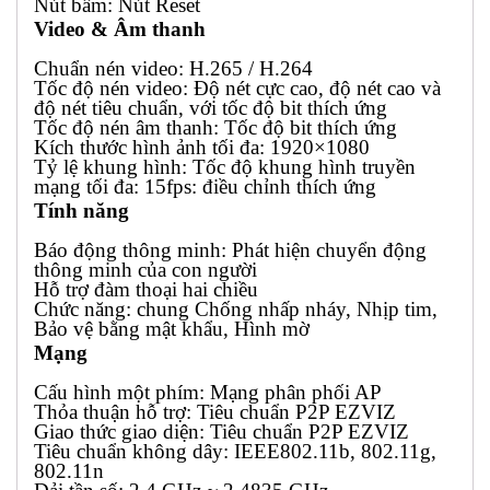
Nút bấm: Nút Reset
Video & Âm thanh
Chuẩn nén video: H.265 / H.264
Tốc độ nén video: Độ nét cực cao, độ nét cao và
độ nét tiêu chuẩn, với tốc độ bit thích ứng
Tốc độ nén âm thanh: Tốc độ bit thích ứng
Kích thước hình ảnh tối đa: 1920×1080
Tỷ lệ khung hình: Tốc độ khung hình truyền
mạng tối đa: 15fps: điều chỉnh thích ứng
Tính năng
Báo động thông minh: Phát hiện chuyển động
thông minh của con người
Hỗ trợ đàm thoại hai chiều
Chức năng: chung Chống nhấp nháy, Nhịp tim,
Bảo vệ bằng mật khẩu, Hình mờ
Mạng
Cấu hình một phím: Mạng phân phối AP
Thỏa thuận hỗ trợ: Tiêu chuẩn P2P EZVIZ
Giao thức giao diện: Tiêu chuẩn P2P EZVIZ
Tiêu chuẩn không dây: IEEE802.11b, 802.11g,
802.11n