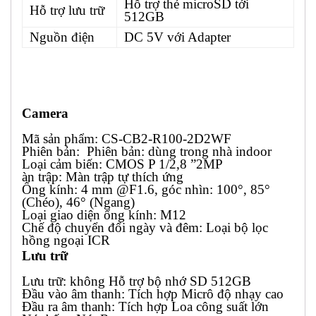
Hỗ trợ thẻ microSD tới
Hỗ trợ lưu trữ
512GB
Nguồn điện
DC 5V với Adapter
Camera
Mã sản phẩm: CS-CB2-R100-2D2WF
Phiên bản: Phiên bản: dùng trong nhà indoor
Loại cảm biến: CMOS P 1/2,8 ”2MP
àn trập: Màn trập tự thích ứng
Ống kính: 4 mm @F1.6, góc nhìn: 100°, 85°
(Chéo), 46° (Ngang)
Loại giao diện ống kính: M12
Chế độ chuyển đổi ngày và đêm: Loại bộ lọc
hồng ngoại ICR
Lưu trữ
Lưu trữ: không Hỗ trợ bộ nhớ SD 512GB
Đầu vào âm thanh: Tích hợp Micrô độ nhạy cao
Đầu ra âm thanh: Tích hợp Loa công suất lớn