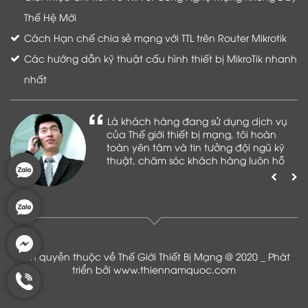
Thế Hệ Mới
Cách Hạn chế chia sẻ mạng với TTL trên Router Mikrotik
Các hướng dẫn kỹ thuật cấu hình thiết bị MikroTik nhanh
nhất
Là khách hàng đang sử dụng dịch vụ
của Thế giới thiết bị mạng, tôi hoàn
toàn yên tâm và tin tưởng đội ngũ kỹ
thuật, chăm sóc khách hàng luôn hỗ
trợ khách hàng nhiệt tình
Bản quyền thuộc về Thế Giới Thiết Bị Mạng @ 2020 _ Phát
triển bởi
www.thiennamquoc.com