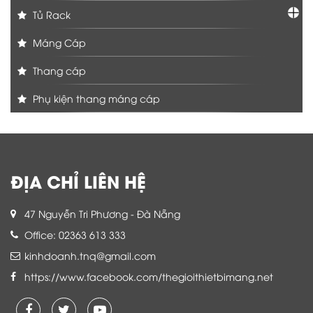
Tủ Rack
Máng Cáp
Thang cáp
Phụ kiện thang máng cáp
ĐỊA CHỈ LIÊN HỆ
47 Nguyễn Tri Phương - Đà Nẵng
Office: 02363 613 333
kinhdoanh.tnq@gmail.com
https://www.facebook.com/thegioithietbimang.net