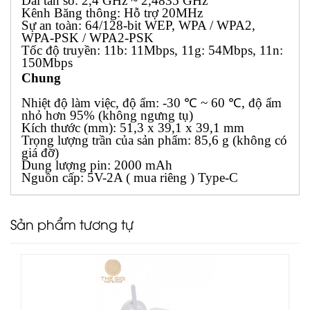
Dải tần số: 2,4 GHz ~ 2,4835 GHz
Kênh Băng thông: Hỗ trợ 20MHz
Sự an toàn: 64/128-bit WEP, WPA / WPA2,
WPA-PSK / WPA2-PSK
Tốc độ truyền: 11b: 11Mbps, 11g: 54Mbps, 11n:
150Mbps
Chung
Nhiệt độ làm việc, độ ẩm: -30 ℃ ~ 60 ℃, độ ẩm
nhỏ hơn 95% (không ngưng tụ)
Kích thước (mm): 51,3 x 39,1 x 39,1 mm
Trọng lượng trần của sản phẩm: 85,6 g (không có
giá đỡ)
Dung lượng pin: 2000 mAh
Nguồn cấp: 5V-2A ( mua riêng ) Type-C
Sản phẩm tương tự