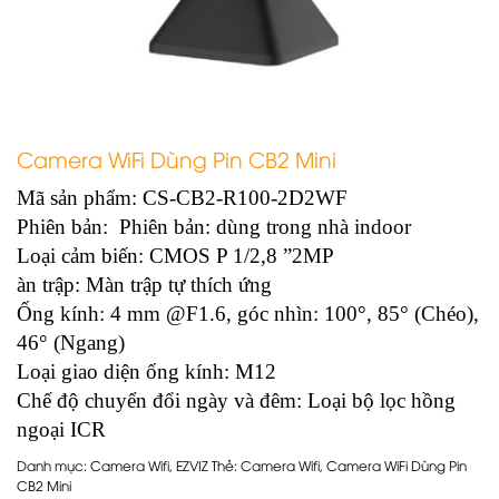
Camera WiFi Dùng Pin CB2 Mini
Mã sản phẩm: CS-CB2-R100-2D2WF
Phiên bản: Phiên bản: dùng trong nhà indoor
Loại cảm biến: CMOS P 1/2,8 ”2MP
àn trập: Màn trập tự thích ứng
Ống kính: 4 mm @F1.6, góc nhìn: 100°, 85° (Chéo),
46° (Ngang)
Loại giao diện ống kính: M12
Chế độ chuyển đổi ngày và đêm: Loại bộ lọc hồng
ngoại ICR
Danh mục:
Camera Wifi
,
EZVIZ
Thẻ:
Camera Wifi
,
Camera WiFi Dùng Pin
CB2 Mini