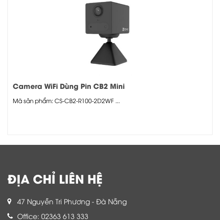
Camera WiFi Dùng Pin CB2 Mini
Mã sản phẩm: CS-CB2-R100-2D2WF ...
ĐỊA CHỈ LIÊN HỆ
47 Nguyễn Tri Phương - Đà Nẵng
Office: 02363 613 333