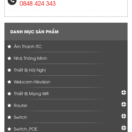
0848 424 343
DANH MỤC SẢN PHẨM
Âm Thanh ITC
Nhà Thông Minh
Thiết Bị Hôị Nghị
Webcam Hikvision
Thiết Bị Mạng Wifi
Router
Switch
Switch_POE