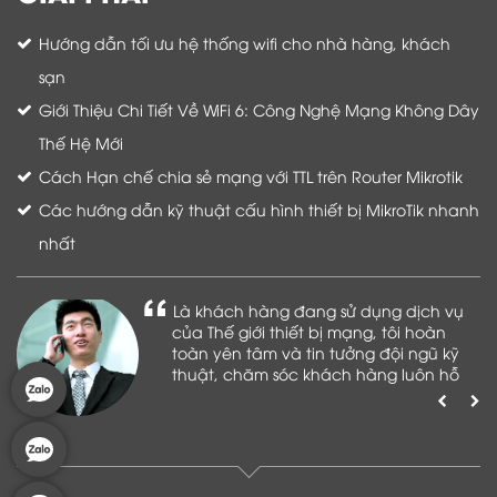
Hướng dẫn tối ưu hệ thống wifi cho nhà hàng, khách
sạn
Giới Thiệu Chi Tiết Về WiFi 6: Công Nghệ Mạng Không Dây
Thế Hệ Mới
Cách Hạn chế chia sẻ mạng với TTL trên Router Mikrotik
Các hướng dẫn kỹ thuật cấu hình thiết bị MikroTik nhanh
nhất
Là khách hàng đang sử dụng dịch vụ
của Thế giới thiết bị mạng, tôi hoàn
toàn yên tâm và tin tưởng đội ngũ kỹ
thuật, chăm sóc khách hàng luôn hỗ
trợ khách hàng nhiệt tình