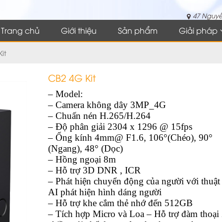
47 Nguyễ
Trang chủ
Giới thiệu
Sản phẩm
Giải pháp
it
CB2 4G Kit
– Model:
– Camera không dây 3MP_4G
– Chuấn nén H.265/H.264
– Độ phân giải 2304 x 1296 @ 15fps
– Ống kính 4mm@ F1.6, 106°(Chéo), 90°
(Ngang), 48° (Dọc)
– Hồng ngoại 8m
– Hỗ trợ 3D DNR , ICR
– Phát hiện chuyển động của người với thuật
AI phát hiện hình dáng người
– Hỗ trợ khe cắm thẻ nhớ đến 512GB
– Tích hợp Micro và Loa – Hỗ trợ đàm thoại