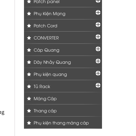
Patch panel
Phụ Kiện Mạng
Patch Cord
CONVERTER
Cáp Quang
Dây Nhảy Quang
Phụ kiện quang
Tủ Rack
Máng Cáp
Thang cáp
ng
Phụ kiện thang máng cáp