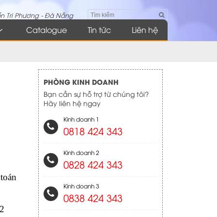
n Tri Phương - Đà Nẵng
Catalogue
Tin tức
Liên hệ
PHÒNG KINH DOANH
Bạn cần sự hỗ trợ từ chúng tôi?
Hãy liên hệ ngay
Kinh doanh 1
0818 424 343
Kinh doanh 2
0828 424 343
 toán
Kinh doanh 3
0838 424 343
 2