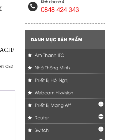
Kinh doanh 4
0848 424 343
M
DANH MỤC SẢN PHẨM
EACH/
Âm Thanh ITC
fi
,
CB2
Nhà Thông Minh
Thiết Bị Hôị Nghị
Webcam Hikvision
Thiết Bị Mạng Wifi
Router
Switch
,