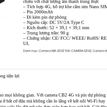
chiều với chất lượng âm thanh trung thực
– Tích hợp 4G, hỗ trợ khe cắm sim Nano SI
– Pin 2000mAh
– Đi kèm pin dự phòng
– Nguồn cấp: DC 5V/2A Type C
– Kích thước: 52 × 39,1 × 39,1 mm
– Trọng lượng trần: 90 g
– Chứng nhận: CE/ FCC/ WEEE/ RoHS/ R
UL
Danh mục:
Camera Wifi
,
EZVIZ
Thẻ:
CAMERA EZVIZ
,
Camera Wi
g tiện lợi
cho mọi không gian. Với camera CB2 4G và pin dự phòng
a ở bất cứ đâu mà không cần lo lắng về kết nối Wi-Fi hay
úp việc lắp đặt trở nên đơn giản hơn bao giờ hết. Giờ đây