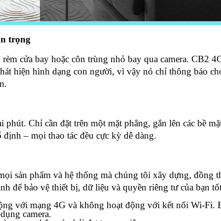
n trọng
 rèm cửa bay hoặc côn trùng nhỏ bay qua camera. CB2 4
phát hiện hình dạng con người, vì vậy nó chỉ thông báo ch
n.
i phút. Chỉ cần đặt trên một mặt phẳng, gắn lên các bề mặ
 định – mọi thao tác đều cực kỳ dễ dàng.
 mọi sản phẩm và hệ thống mà chúng tôi xây dựng, đồng 
h để bảo vệ thiết bị, dữ liệu và quyền riêng tư của bạn tố
ộng với mạng 4G và không hoạt động với kết nối Wi-Fi. 
 dụng camera.