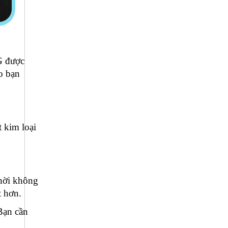
G được
o bạn
t kim loại
thời không
t hơn.
Bạn cần