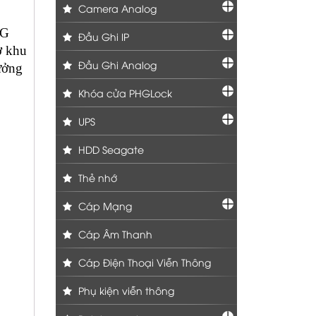
Camera Analog
4G
Đầu Ghi IP
ở khu
Đầu Ghi Analog
ưởng
Khóa cửa PHGLock
UPS
HDD Seagate
Thẻ nhớ
Cáp Mạng
Cáp Âm Thanh
Cáp Điện Thoại Viễn Thông
Phụ kiện viễn thông