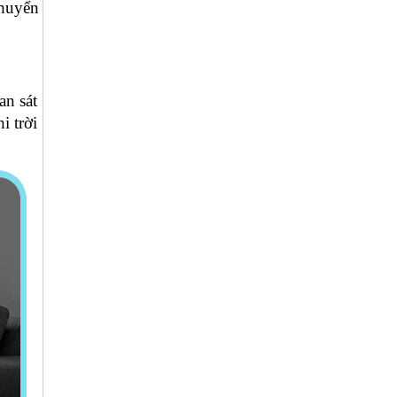
chuyển
an sát
i trời