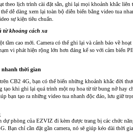
theo lịch trình cài đặt sẵn, ghi lại mọi khoảnh khắc liên t
 thể dễ dàng xem lại toàn bộ diễn biến bằng video tua nha
ideo sự kiện tiêu chuẩn.
cả từ khoảng cách xa
 tầm cao mới. Camera có thể ghi lại và cảnh báo về hoạt
ạm vi phát hiện rộng lớn hơn đáng kể so với cảm biến P
a nhanh thời gian
 trên CB2 4G, bạn có thể biến những khoảnh khắc đời th
 tạo khi ghi lại quá trình một nụ hoa từ từ bung nở hay 
iúp bạn tạo ra những video tua nhanh độc đáo, lưu giữ trọ
g
n dự phòng của EZVIZ đi kèm được trang bị các chức năn
G. Bạn chỉ cần đặt gần camera, nó sẽ giúp kéo dài thời gia