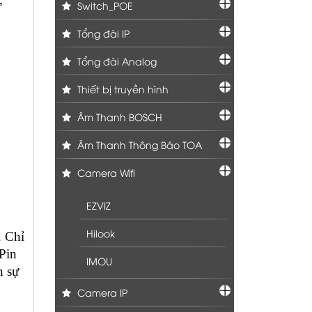
Switch_POE
Tổng đài IP
Tổng đài Analog
Thiết bị truyền hình
Âm Thanh BOSCH
Âm Thanh Thông Báo TOA
Camera Wifi
EZVIZ
Hilook
. Chỉ
Pin
IMOU
n sự
Camera IP