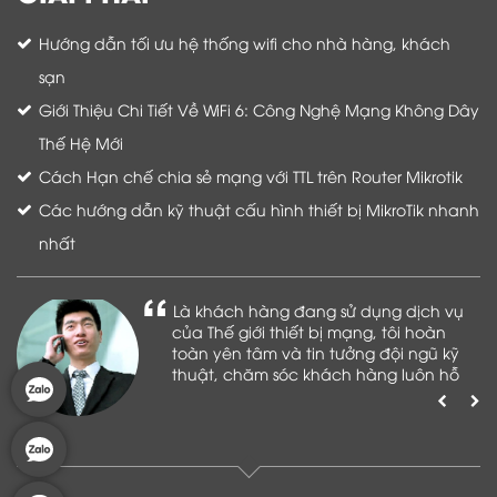
Hướng dẫn tối ưu hệ thống wifi cho nhà hàng, khách
sạn
Giới Thiệu Chi Tiết Về WiFi 6: Công Nghệ Mạng Không Dây
Thế Hệ Mới
Cách Hạn chế chia sẻ mạng với TTL trên Router Mikrotik
Các hướng dẫn kỹ thuật cấu hình thiết bị MikroTik nhanh
nhất
Là khách hàng đang sử dụng dịch vụ
của Thế giới thiết bị mạng, tôi hoàn
toàn yên tâm và tin tưởng đội ngũ kỹ
thuật, chăm sóc khách hàng luôn hỗ
trợ khách hàng nhiệt tình