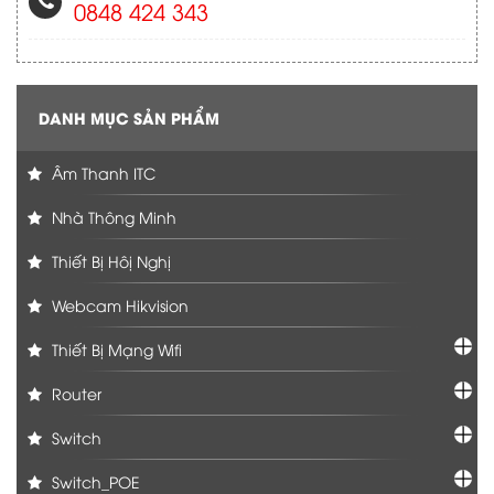
0848 424 343
DANH MỤC SẢN PHẨM
Âm Thanh ITC
Nhà Thông Minh
Thiết Bị Hôị Nghị
Webcam Hikvision
Thiết Bị Mạng Wifi
Router
Switch
Switch_POE