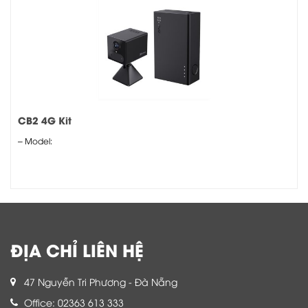
CB2 4G Kit
– Model:
ĐỊA CHỈ LIÊN HỆ
47 Nguyễn Tri Phương - Đà Nẵng
Office: 02363 613 333