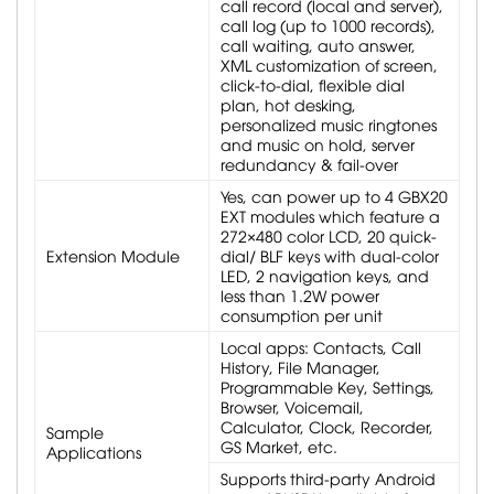
call record (local and server),
call log (up to 1000 records),
call waiting, auto answer,
XML customization of screen,
click-to-dial, flexible dial
plan, hot desking,
personalized music ringtones
and music on hold, server
redundancy & fail-over
Yes, can power up to 4 GBX20
EXT modules which feature a
272×480 color LCD, 20 quick-
Extension Module
dial/ BLF keys with dual-color
LED, 2 navigation keys, and
less than 1.2W power
consumption per unit
Local apps: Contacts, Call
History, File Manager,
Programmable Key, Settings,
Browser, Voicemail,
Calculator, Clock, Recorder,
Sample
GS Market, etc.
Applications
Supports third-party Android