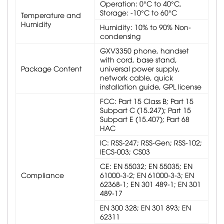
Operation: 0°C to 40°C,
Storage: -10°C to 60°C
Temperature and
Humidity
Humidity: 10% to 90% Non-
condensing
GXV3350 phone, handset
with cord, base stand,
Package Content
universal power supply,
network cable, quick
installation guide, GPL license
FCC: Part 15 Class B; Part 15
Subpart C (15.247); Part 15
Subpart E (15.407); Part 68
HAC
IC: RSS-247; RSS-Gen; RSS-102;
IECS-003; CS03
CE: EN 55032; EN 55035; EN
Compliance
61000-3-2; EN 61000-3-3; EN
62368-1; EN 301 489-1; EN 301
489-17
EN 300 328; EN 301 893; EN
62311