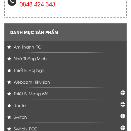
0848 424 343
DANH MỤC SẢN PHẨM
Âm Thanh ITC
Nhà Thông Minh
Thiết Bị Hôị Nghị
Webcam Hikvision
Thiết Bị Mạng Wifi
Router
Switch
Switch_POE