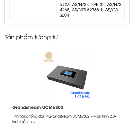
RCM: AS/NZS CISPR 32; AS/NZS
4268; AS/NZS 62368.1; AS/CA
S004
Sản phẩm tương tự
Grandstream UCM6302
Tính năng tổng đài IP Grandstream UCM6302: - Màn hình 2.8-
inch hiển thị...