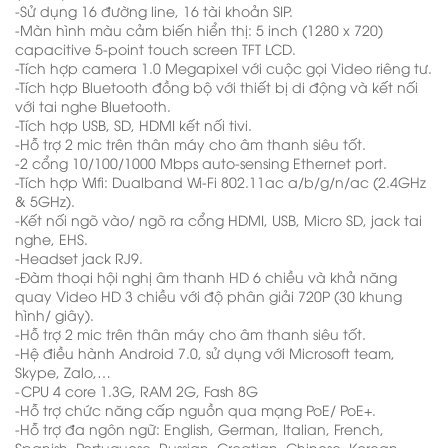
-Sử dụng 16 đường line, 16 tài khoản SIP.
-Màn hình màu cảm biến hiển thị: 5 inch (1280 x 720)
capacitive 5-point touch screen TFT LCD.
-Tích hợp camera 1.0 Megapixel với cuộc gọi Video riêng tư.
-Tích hợp Bluetooth đồng bộ với thiết bị di động và kết nối
với tai nghe Bluetooth.
-Tích hợp USB, SD, HDMI kết nối tivi.
-Hỗ trợ 2 mic trên thân máy cho âm thanh siêu tốt.
-2 cổng 10/100/1000 Mbps auto-sensing Ethernet port.
-Tích hợp Wifi: Dualband Wi-Fi 802.11ac a/b/g/n/ac (2.4GHz
& 5GHz).
-Kết nối ngõ vào/ ngõ ra cổng HDMI, USB, Micro SD, jack tai
nghe, EHS.
-Headset jack RJ9.
-Đàm thoại hội nghị âm thanh HD 6 chiều và khả năng
quay Video HD 3 chiều với độ phân giải 720P (30 khung
hình/ giây).
-Hỗ trợ 2 mic trên thân máy cho âm thanh siêu tốt.
-Hệ điều hành Android 7.0, sử dụng với Microsoft team,
Skype, Zalo,…
-CPU 4 core 1.3G, RAM 2G, Fash 8G
-Hỗ trợ chức năng cấp nguồn qua mạng PoE/ PoE+.
-Hỗ trợ đa ngôn ngữ: English, German, Italian, French,
Spanish, Portuguese, Russian, Croatian, Chinese, Korean,