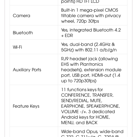
points) HD TFT LCD
Built-in 1 mega-pixel CMOS
Camera
tiltable camera with privacy
wheel, 720p 30fps
Yes, integrated Bluetooth 4.2
Bluetooth
+ EDR
Yes, dual-band (2.4GHz &
Wi-Fi
5GHz) with 802.11 a/b/g/n
RJ9 headset jack (allowing
EHS with Plantronics
Auxiliary Ports
headsets), extension module
port, USB port, HDMI-out (1.4
up to 720p30fps)
11 functions keys for
CONFERENCE, TRANSFER,
SEND/REDIAL, MUTE,
Feature Keys
EARPHONE, SPEAKERPHONE,
VOLUME -/+. 3 dedicated
Android keys for HOME,
MENU, and BACK
Wide-band Opus, wide-band
G.722, G.711µ/a, G. 729A/B,