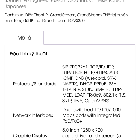
Japanese.
Danh mục:
Điện Thoại IP- Grand Stream
,
GrandStream
,
Thiết bị truyền
hình
,
Tổng đài IP
Thẻ:
Grandstream
,
GXV3350
Mô tả
Đặc tính kỹ thuật
SIP RFC3261, TCP/IP/UDP,
RTP/RTCP, HTTP/HTTPS, ARP,
ICMP, DNS (A record, SRV,
Protocols/Standards
NAPTR), DHCP, PPPoE, SSH,
TFTP, NTP, STUN, SIMPLE, LLDP-
MED, LDAP, TR-069, 802.1x, TLS,
SRTP, IPv6, OpenVPN®
Dual switched 10/100/1000
Network Interfaces
Mbps ports with integrated
PoE/PoE+
5.0 inch 1280 x 720
Graphic Display
capacitive touch screen (5