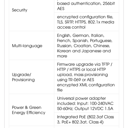
based authentication, 256bit
AES
Security
encrypted configuration file,
TLS, SRTP, HTTPS, 802.1x media
access control
English, German, Italian,
French, Spanish, Portuguese,
Multi-language
Russian, Croatian, Chinese,
Korean and Japanese and
more
Firmware upgrade via TFTP /
HTTP / HTTPS or local HTTP
Upgrade/
upload, mass provisioning
Provisioning
using TR-069 or AES
encrypted XML configuration
file
Universal power adapter
included: Input: 100-240VAC
Power & Green
50-60Hz; Output 12VDC 1.5A
Energy Efficiency
Integrated PoE (802.3af Class
3, PoE+ 802.3at, Class 4)