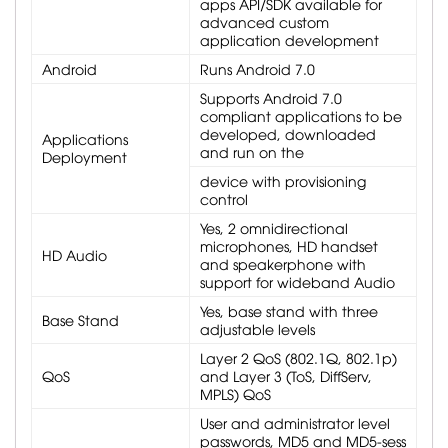
apps API/SDK available for
advanced custom
application development
Android
Runs Android 7.0
Supports Android 7.0
compliant applications to be
developed, downloaded
Applications
and run on the
Deployment
device with provisioning
control
Yes, 2 omnidirectional
microphones, HD handset
HD Audio
and speakerphone with
support for wideband Audio
Yes, base stand with three
Base Stand
adjustable levels
Layer 2 QoS (802.1Q, 802.1p)
QoS
and Layer 3 (ToS, DiffServ,
MPLS) QoS
User and administrator level
passwords, MD5 and MD5-sess