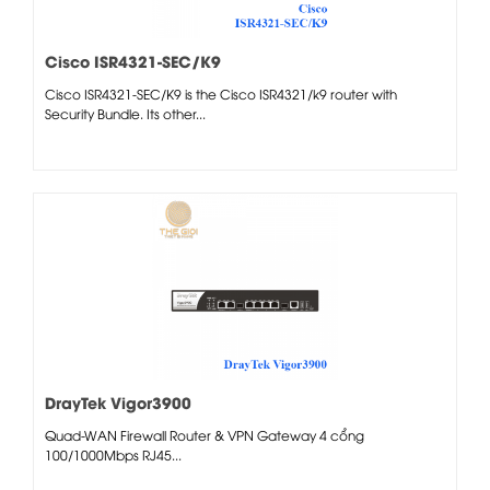
Cisco ISR4321-SEC/K9
Cisco ISR4321-SEC/K9 is the Cisco ISR4321/k9 router with
Security Bundle. Its other...
DrayTek Vigor3900
Quad-WAN Firewall Router & VPN Gateway 4 cổng
100/1000Mbps RJ45...