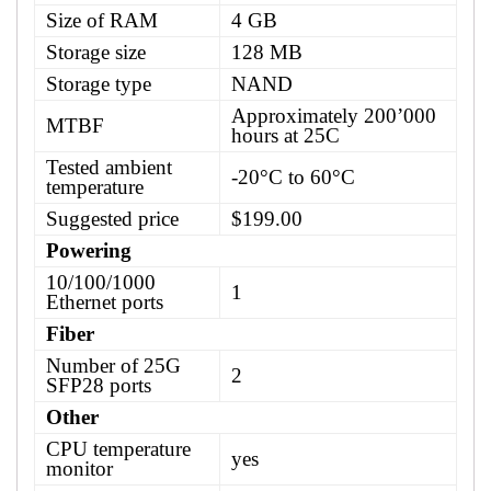
Size of RAM
4 GB
Storage size
128 MB
Storage type
NAND
Approximately 200’000
MTBF
hours at 25C
Tested ambient
-20°C to 60°C
temperature
Suggested price
$199.00
Powering
10/100/1000
1
Ethernet ports
Fiber
Number of 25G
2
SFP28 ports
Other
CPU temperature
yes
monitor