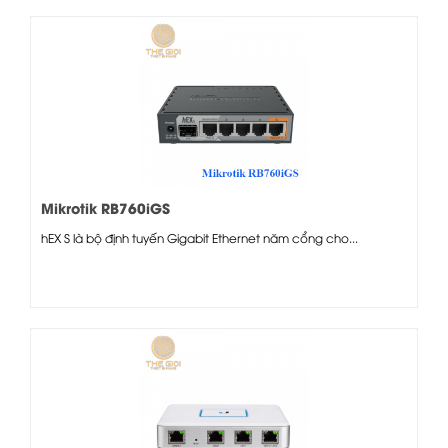
Mikrotik RB760iGS
hEX S là bộ định tuyến Gigabit Ethernet năm cổng cho...