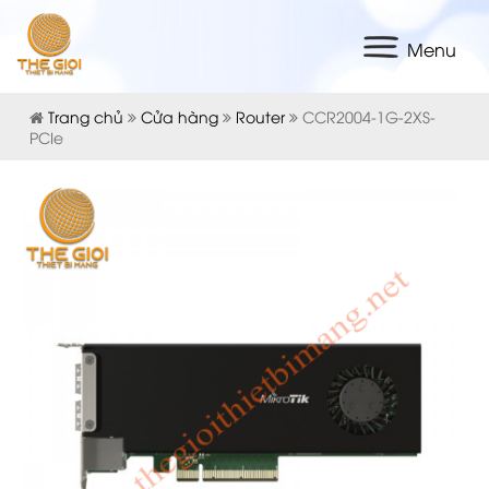
Menu
Trang chủ
Cửa hàng
Router
CCR2004-1G-2XS-
PCIe