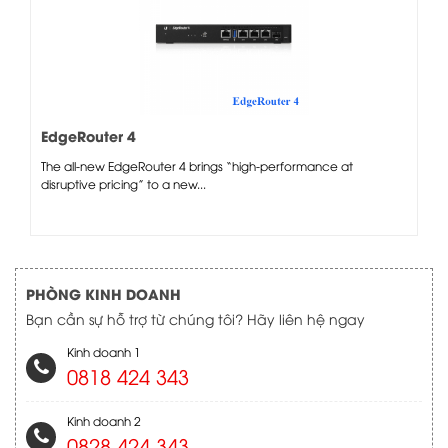
EdgeRouter 4
The all-new EdgeRouter 4 brings “high-performance at
disruptive pricing” to a new...
PHÒNG KINH DOANH
Bạn cần sự hỗ trợ từ chúng tôi? Hãy liên hệ ngay
Kinh doanh 1
0818 424 343
Kinh doanh 2
0828 424 343