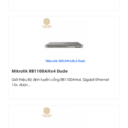
Mikrotik RB1100AHx4 Dude
Giới thiệu Bộ định tuyến cổng RB1100AHx4, Gigabit Ethernet
13x, được...