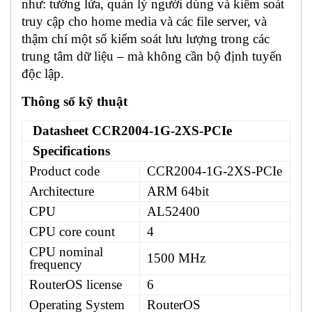
như: tường lửa, quản lý người dùng và kiểm soát
truy cập cho home media và các file server, và
thậm chí một số kiểm soát lưu lượng trong các
trung tâm dữ liệu – mà không cần bộ định tuyến
độc lập.
Thông số kỹ thuật
Datasheet CCR2004-1G-2XS-PCIe
Specifications
Product code
CCR2004-1G-2XS-PCIe
Architecture
ARM 64bit
CPU
AL52400
CPU core count
4
CPU nominal
1500 MHz
frequency
RouterOS license
6
Operating System
RouterOS