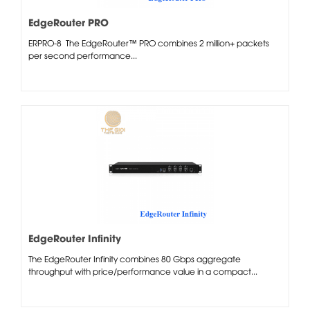
EdgeRouter PRO
ERPRO-8 The EdgeRouter™ PRO combines 2 million+ packets
per second performance...
EdgeRouter Infinity
The EdgeRouter Infinity combines 80 Gbps aggregate
throughput with price/performance value in a compact...