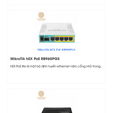
MikroTik hEX PoE RB960PGS
hEX PoE lite là một bộ định tuyến ethernet năm cổng nhỏ trong...