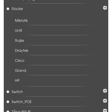
Router
Mikrotik
Unifi
Ruijie
Draytek
Cisco
Grand
HP
Switch
Switch_POE
Tổng đài IP