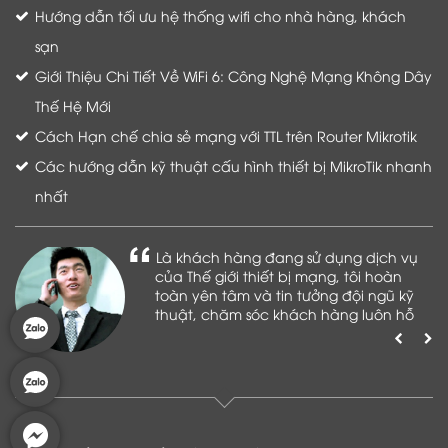
Hướng dẫn tối ưu hệ thống wifi cho nhà hàng, khách
sạn
Giới Thiệu Chi Tiết Về WiFi 6: Công Nghệ Mạng Không Dây
Thế Hệ Mới
Cách Hạn chế chia sẻ mạng với TTL trên Router Mikrotik
Các hướng dẫn kỹ thuật cấu hình thiết bị MikroTik nhanh
nhất
Là khách hàng đang sử dụng dịch vụ
của Thế giới thiết bị mạng, tôi hoàn
toàn yên tâm và tin tưởng đội ngũ kỹ
thuật, chăm sóc khách hàng luôn hỗ
trợ khách hàng nhiệt tình