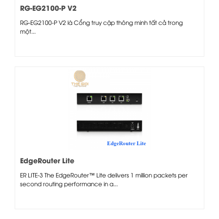
RG-EG2100-P V2
RG-EG2100-P V2 là Cổng truy cập thông minh tất cả trong
một...
EdgeRouter Lite
ER LITE-3 The EdgeRouter™ Lite delivers 1 million packets per
second routing performance in a...