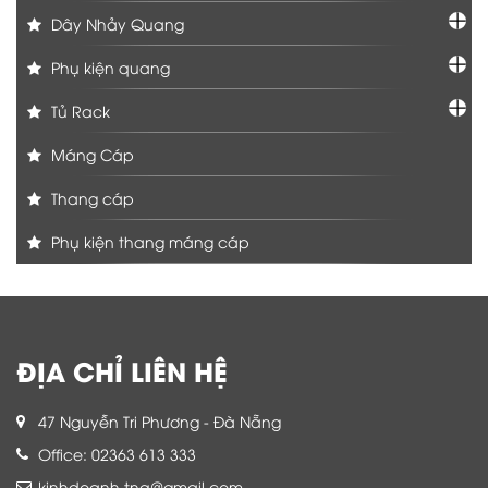
Dây Nhảy Quang
Phụ kiện quang
Tủ Rack
Máng Cáp
Thang cáp
Phụ kiện thang máng cáp
ĐỊA CHỈ LIÊN HỆ
47 Nguyễn Tri Phương - Đà Nẵng
Office: 02363 613 333
kinhdoanh.tnq@gmail.com