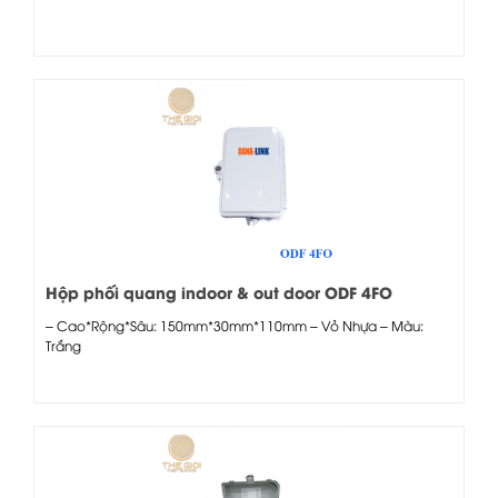
Hộp phối quang indoor & out door ODF 4FO
– Cao*Rộng*Sâu: 150mm*30mm*110mm – Vỏ Nhựa – Màu:
Trắng