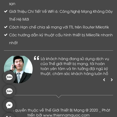
sạn
Giới Thiệu Chi Tiết Về WiFi 6: Công Nghệ Mạng Không Dây
Thế Hệ Mới
Cách Hạn chế chia sẻ mạng với TTL trên Router Mikrotik
Các hướng dẫn kỹ thuật cấu hình thiết bị MikroTik nhanh
nhất
Là khách hàng đang sử dụng dịch vụ
của Thế giới thiết bị mạng, tôi hoàn
toàn yên tâm và tin tưởng đội ngũ kỹ
thuật, chăm sóc khách hàng luôn hỗ
trợ khách hàng nhiệt tình
Bản quyền thuộc về Thế Giới Thiết Bị Mạng @ 2020 _ Phát
triển bởi
www.thiennamquoc.com