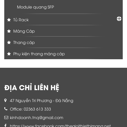
Module quang SFP
Tủ Rack
Máng Cáp
Thang cáp
Phụ kiện thang máng cáp
ĐỊA CHỈ LIÊN HỆ
47 Nguyễn Tri Phương - Đà Nẵng
Office: 02363 613 333
kinhdoanh.tnq@gmail.com
https://www.facebook.com/thegioithietbimang.net