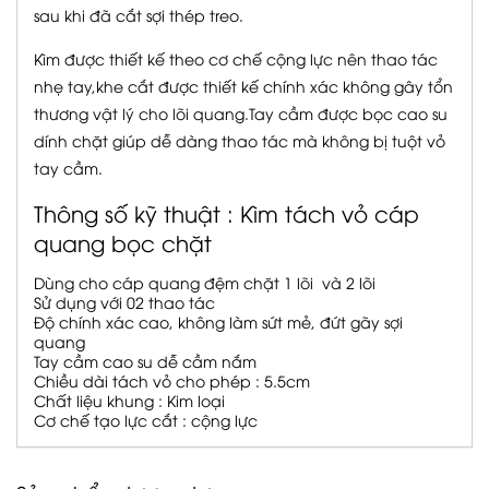
sau khi đã cắt sợi thép treo.
Kìm được thiết kế theo cơ chế cộng lực nên thao tác
nhẹ tay,khe cắt được thiết kế chính xác không gây tổn
thương vật lý cho lõi quang.Tay cầm được bọc cao su
dính chặt giúp dễ dàng thao tác mà không bị tuột vỏ
tay cầm.
Thông số kỹ thuật : Kìm tách vỏ cáp
quang bọc chặt
Dùng cho cáp quang đệm chặt 1 lõi và 2 lõi
Sử dụng với 02 thao tác
Độ chính xác cao, không làm sứt mẻ, đứt gãy sợi
quang
Tay cầm cao su dễ cầm nắm
Chiều dài tách vỏ cho phép : 5.5cm
Chất liệu khung : Kim loại
Cơ chế tạo lực cắt : cộng lực