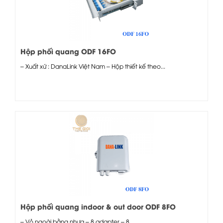
Hộp phối quang ODF 16FO
– Xuất xứ : DanaLink Việt Nam – Hộp thiết kế theo...
Hộp phối quang indoor & out door ODF 8FO
– Vỏ ngoài bằng nhựa – 8 adapter – 8...