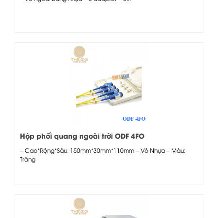
Hộp phối quang ngoài trời ODF 4FO
– Cao*Rộng*Sâu: 150mm*30mm*110mm – Vỏ Nhựa – Màu:
Trắng