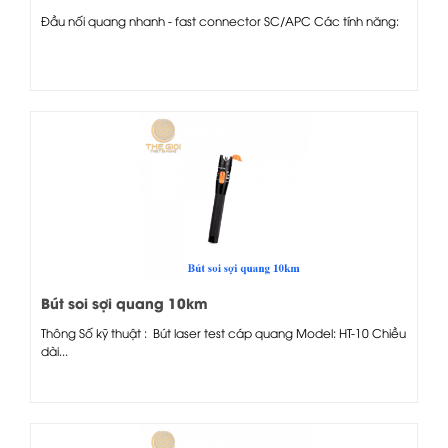
Đầu nối quang nhanh - fast connector SC/APC Các tính năng:
Bút soi sợi quang 10km
Thông Số kỹ thuật : Bút laser test cáp quang Model: HT-10 Chiều
dài...