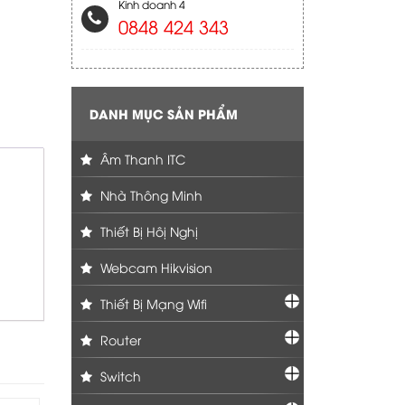
Kinh doanh 4
0848 424 343
DANH MỤC SẢN PHẨM
Âm Thanh ITC
Nhà Thông Minh
Thiết Bị Hôị Nghị
Webcam Hikvision
Thiết Bị Mạng Wifi
Router
Switch