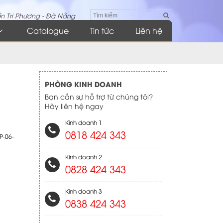
n Tri Phương - Đà Nẵng
Catalogue
Tin tức
Liên hệ
PHÒNG KINH DOANH
Bạn cần sự hỗ trợ từ chúng tôi?
Hãy liên hệ ngay
Kinh doanh 1
0818 424 343
P-06-
Kinh doanh 2
0828 424 343
Kinh doanh 3
0838 424 343