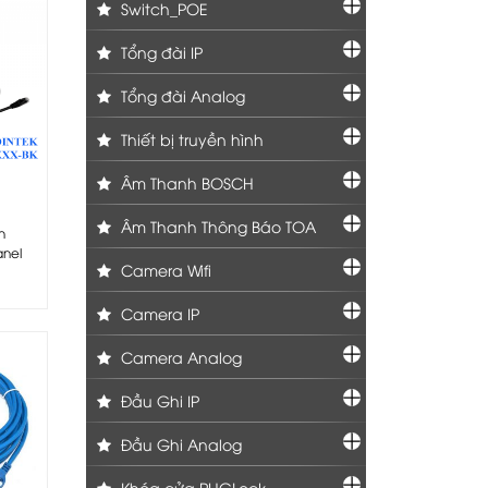
Switch_POE
Tổng đài IP
Tổng đài Analog
Thiết bị truyền hình
Âm Thanh BOSCH
Âm Thanh Thông Báo TOA
h
anel
Camera Wifi
Camera IP
Camera Analog
Đầu Ghi IP
Đầu Ghi Analog
Khóa cửa PHGLock