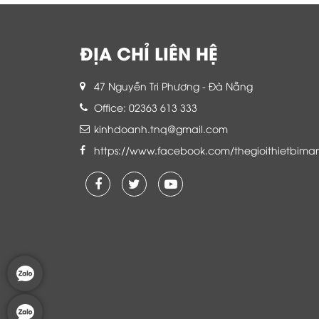
ĐỊA CHỈ LIÊN HỆ
47 Nguyễn Tri Phương - Đà Nẵng
Office: 02363 613 333
kinhdoanh.tnq@gmail.com
https://www.facebook.com/thegioithietbima
Là khách hàng đang sử dụng dịch vụ của
Thế giới thiết bị mạng, tôi hoàn toàn yên
tâm và tin tưởng đội ngũ kỹ thuật, chăm
sóc khách hàng luôn hỗ trợ khách hàng
nhiệt tình