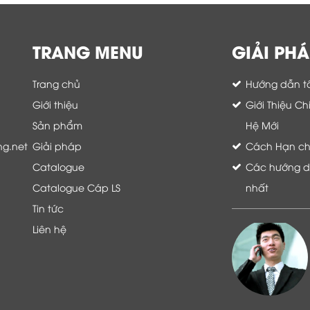
TRANG MENU
GIẢI PHÁ
Trang chủ
Hướng dẫn tố
Giới thiệu
Giới Thiệu C
Sản phẩm
Hệ Mới
ng.net
Giải pháp
Cách Hạn chế 
Catalogue
Các hướng dẫ
Catalogue Cáp LS
nhất
Tin tức
Liên hệ
Là khách hàng đang sử dụng dịch vụ của
Thế giới thiết bị mạng, tôi hoàn toàn yên
tâm và tin tưởng đội ngũ kỹ thuật, chăm
sóc khách hàng luôn hỗ trợ khách hàng
nhiệt tình