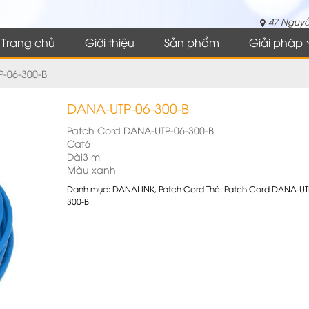
47 Nguyễ
Trang chủ
Giới thiệu
Sản phẩm
Giải pháp
-06-300-B
DANA-UTP-06-300-B
Patch Cord DANA-UTP-06-300-B
Cat6
Dài3 m
Màu xanh
Danh mục:
DANALINK
,
Patch Cord
Thẻ:
Patch Cord DANA-UT
300-B