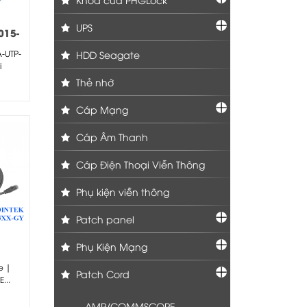
UPS
015-
-UTP-
HDD Seagate
i
Thẻ nhớ
Cáp Mạng
Cáp Âm Thanh
Cáp Điện Thoại Viễn Thông
Phụ kiện viễn thông
Patch panel
Phụ Kiện Mạng
e |
Patch Cord
...
AMP/COMMSCOPE