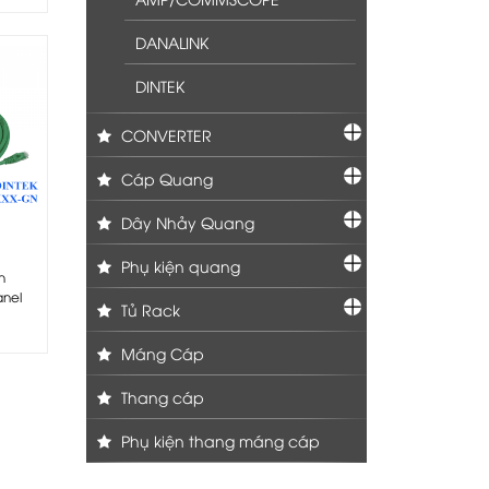
DANALINK
DINTEK
CONVERTER
Cáp Quang
Dây Nhảy Quang
Phụ kiện quang
h
anel
Tủ Rack
Máng Cáp
Thang cáp
Phụ kiện thang máng cáp