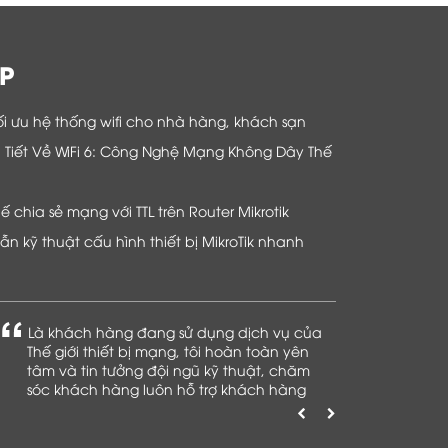
P
i ưu hệ thống wifi cho nhà hàng, khách sạn
hi Tiết Về WiFi 6: Công Nghệ Mạng Không Dây Thế
chia sẻ mạng với TTL trên Router Mikrotik
n kỹ thuật cấu hình thiết bị MikroTik nhanh
Là khách hàng đang sử dụng dịch vụ của
Thế giới thiết bị mạng, tôi hoàn toàn yên
tâm và tin tưởng đội ngũ kỹ thuật, chăm
sóc khách hàng luôn hỗ trợ khách hàng
nhiệt tình