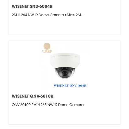
WISENET SND-6084R
2M H.264 NW IR Dome Camera • Max. 2M...
WISENET QNV-6010R
QNV-6010R 2M H.265 NW IR Dome Camera