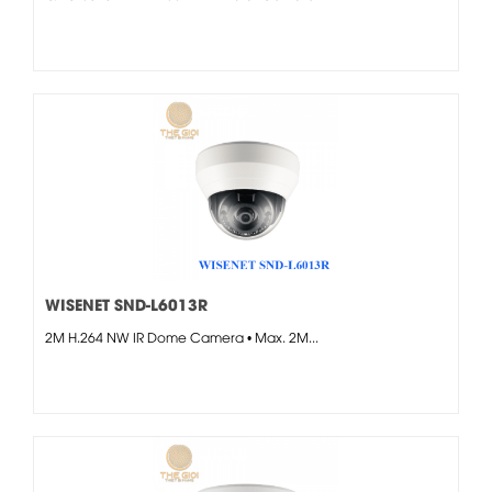
WISENET SND-L6013R
2M H.264 NW IR Dome Camera • Max. 2M...