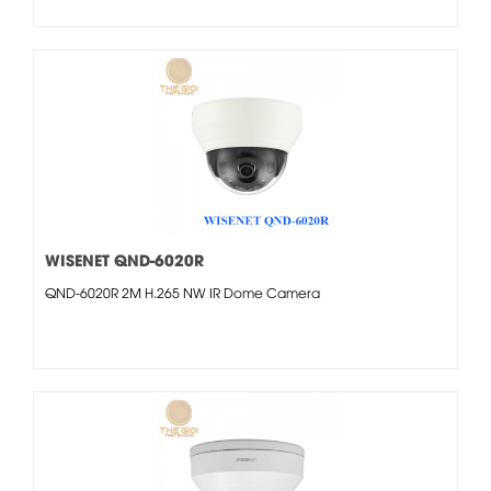
WISENET QND-6020R
QND-6020R 2M H.265 NW IR Dome Camera