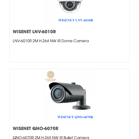
WISENET LNV-6010R
LNV-6010R 2M H.264 NW IR Dome Camera
WISENET QNO-6070R
QNO-6070R 2M H.265 NW IR Bullet Camera