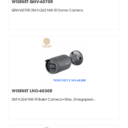
WISENET QNV-6070R
QNV-6070R 2M H.265 NW IR Dome Camera
WISENET LNO-6030R
2M H.264 NW IR Bullet Camera • Max. 2megapixel...