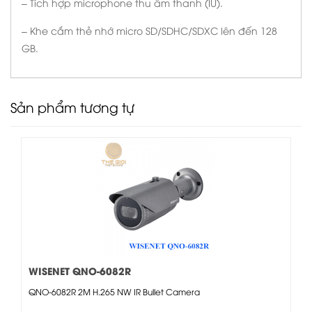
– Tích hợp microphone thu âm thanh (IU).
– Khe cắm thẻ nhớ micro SD/SDHC/SDXC lên đến 128
GB.
Sản phẩm tương tự
WISENET QNO-6082R
QNO-6082R 2M H.265 NW IR Bullet Camera