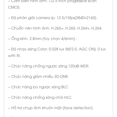
– Cảm biến hình ảnh: 1/2.5 inch progressive scan
CMOS.
– Độ phân giải camera ip: 12.5/15fps(3840×2160).
– Chuẩn nén hình ảnh: H.265+, H.265, H.264+, H.264.
– Ống kính: 2.8mm (tùy chọn 4/6mm) .
– Độ nhạy sáng Color: 0.028 lux @(F2.0, AGC ON), 0 lux
with IR.
– Chức năng chống ngược sáng 120dB WDR.
– Chức năng giảm nhiễu 3D-DNR.
– Chức năng bù ngược sáng BLC.
– Chức năng chống sáng chói HLC.
– Hỗ trợ chụp ảnh khuôn mặt (face detection).