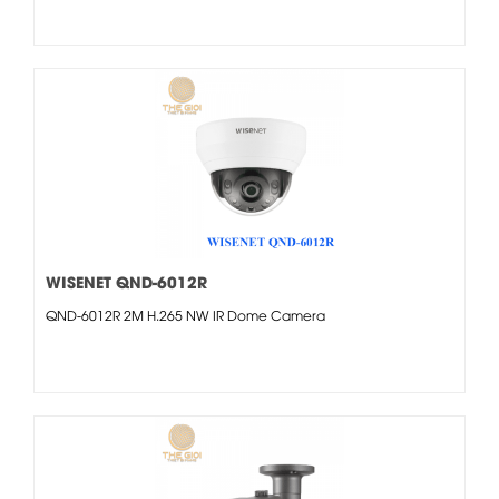
WISENET QND-6012R
QND-6012R 2M H.265 NW IR Dome Camera