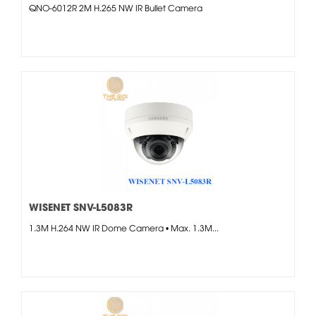
QNO-6012R 2M H.265 NW IR Bullet Camera
WISENET SNV-L5083R
1.3M H.264 NW IR Dome Camera • Max. 1.3M...