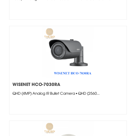
WISENET HCO-7030RA
QHD (4MP) Analog IR Bullet Camera • QHD (2560...