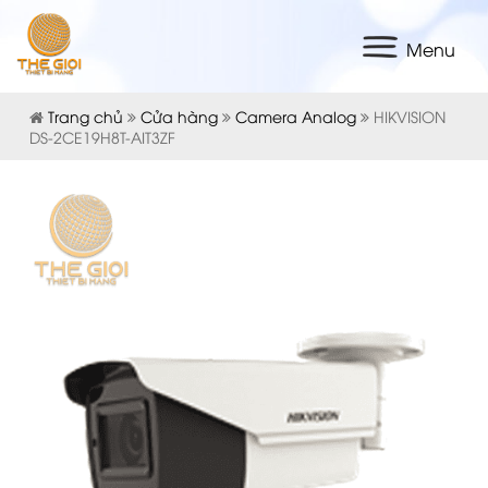
Menu
Trang chủ
Cửa hàng
Camera Analog
HIKVISION
DS-2CE19H8T-AIT3ZF