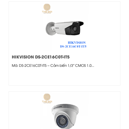
HIKVISION DS-2CE16C0T-IT5
Mã: DS-2CE16C0T-IT5 – Cảm biến 1/3″ CMOS 1.0...