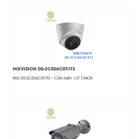
HIKVISION DS-2CE56C0T-IT3
Mã: DS-2CE56C0T-IT3 – Cảm biến 1/3″ CMOS