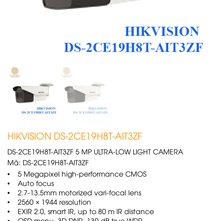
HIKVISION DS-2CE19H8T-AIT3ZF
DS-2CE19H8T-AIT3ZF 5 MP ULTRA-LOW LIGHT CAMERA
Mã:
DS-2CE19H8T-AIT3ZF
• 5 Megapixel high-performance CMOS
• Auto focus
• 2.7-13.5mm motorized vari-focal lens
• 2560 × 1944 resolution
• EXIR 2.0, smart IR, up to 80 m IR distance
• OSD menu, 3D DNR, 130 dB true WDR