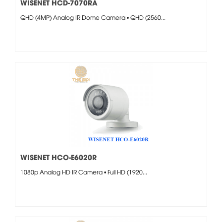
WISENET HCD-7070RA
QHD (4MP) Analog IR Dome Camera • QHD (2560...
WISENET HCO-E6020R
1080p Analog HD IR Camera • Full HD (1920...