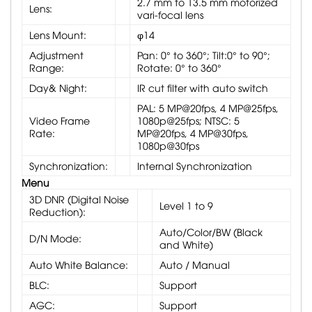
2.7 mm to 13.5 mm motorized
Lens:
vari-focal lens
Lens Mount:
φ14
Adjustment
Pan: 0° to 360°; Tilt:0° to 90°;
Range:
Rotate: 0° to 360°
Day& Night:
IR cut filter with auto switch
PAL: 5 MP@20fps, 4 MP@25fps,
Video Frame
1080p@25fps; NTSC: 5
Rate:
MP@20fps, 4 MP@30fps,
1080p@30fps
Synchronization:
Internal Synchronization
Menu
3D DNR (Digital Noise
Level 1 to 9
Reduction):
Auto/Color/BW (Black
D/N Mode:
and White)
Auto White Balance:
Auto / Manual
BLC:
Support
AGC:
Support