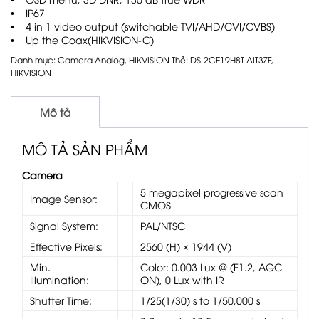
• IP67
• 4 in 1 video output (switchable TVI/AHD/CVI/CVBS)
• Up the Coax(HIKVISION-C)
Danh mục:
Camera Analog
,
HIKVISION
Thẻ:
DS-2CE19H8T-AIT3ZF
,
HIKVISION
Mô tả
MÔ TẢ SẢN PHẨM
Camera
5 megapixel progressive scan
Image Sensor:
CMOS
Signal System:
PAL/NTSC
Effective Pixels:
2560 (H) × 1944 (V)
Min.
Color: 0.003 Lux @ (F1.2, AGC
Illumination:
ON), 0 Lux with IR
Shutter Time:
1/25(1/30) s to 1/50,000 s