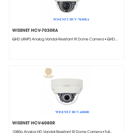
WISENET HCV-7030RA
QHD (4MP) Analog Vandal-Resistant IR Dome Camera • QHD...
WISENET HCV-6080R
1080p Analog HD Vandal-Resistant IR Dome Camera • Full...