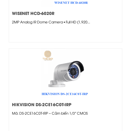
WISENET HCD-6020R
2MP Analog IR Dome Camera • Full HD (1,920...
HIKVISION DS-2CE16C0T-IRP
Mã: DS-2CE16C0T-IRP – Cảm biến 1/3″ CMOS