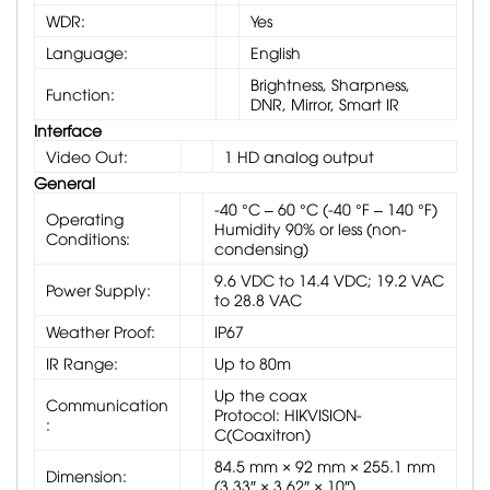
WDR:
Yes
Language:
English
Brightness, Sharpness,
Function:
DNR, Mirror, Smart IR
Interface
Video Out:
1 HD analog output
General
-40 °C – 60 °C (-40 °F – 140 °F)
Operating
Humidity 90% or less (non-
Conditions:
condensing)
9.6 VDC to 14.4 VDC; 19.2 VAC
Power Supply:
to 28.8 VAC
Weather Proof:
IP67
IR Range:
Up to 80m
Up the coax
Communication
Protocol: HIKVISION-
:
C(Coaxitron)
84.5 mm × 92 mm × 255.1 mm
Dimension:
(3.33″ × 3.62″ × 10″)