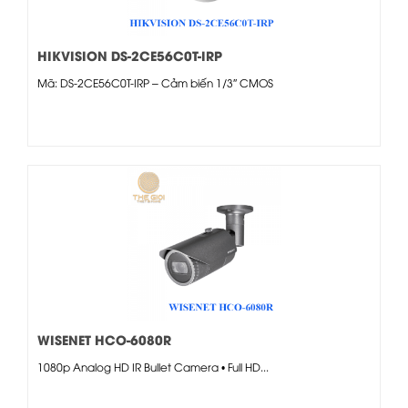
HIKVISION DS-2CE56C0T-IRP
Mã: DS-2CE56C0T-IRP – Cảm biến 1/3″ CMOS
WISENET HCO-6080R
1080p Analog HD IR Bullet Camera • Full HD...