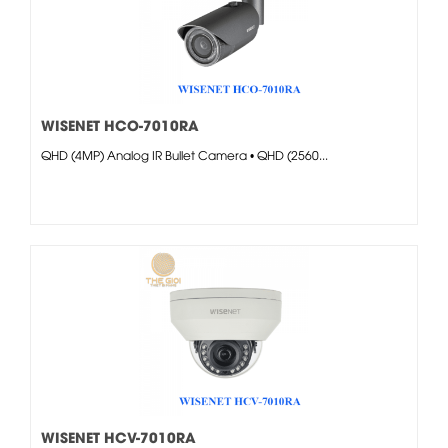
WISENET HCO-7010RA
QHD (4MP) Analog IR Bullet Camera • QHD (2560...
WISENET HCV-7010RA