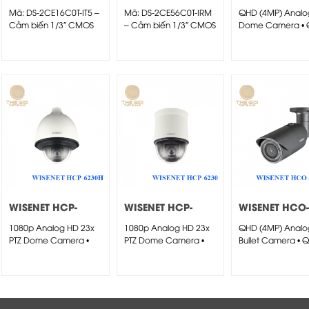
2CE16C0T-IT5
2CE56C0T-IRM
7070RA
Mã: DS-2CE16C0T-IT5 –
Mã: DS-2CE56C0T-IRM
QHD (4MP) Analog
Cảm biến 1/3″ CMOS
– Cảm biến 1/3″ CMOS
Dome Camera •
1.0...
(2560...
WISENET HCP-
WISENET HCP-
WISENET HCO-
6230H
6230
7010RA
1080p Analog HD 23x
1080p Analog HD 23x
QHD (4MP) Analog
PTZ Dome Camera •
PTZ Dome Camera •
Bullet Camera • 
Full...
Full...
(2560...