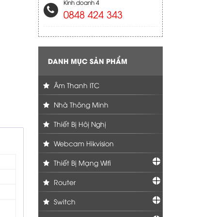
Kinh doanh 4
0848 424 343
DANH MỤC SẢN PHẨM
Âm Thanh ITC
Nhà Thông Minh
Thiết Bị Hôị Nghị
Webcam Hikvision
Thiết Bị Mạng Wifi
Router
Switch