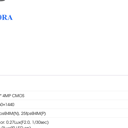
3″ 4MP CMOS
60×1440
fps@4M(N), 25fps@4M(P)
or: 0.27Lux(F2.0, 1/30sec)
 0Lux(IR LED on)