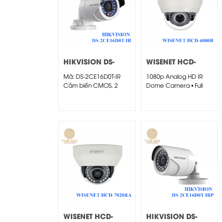
HIKVISION DS-
WISENET HCD-
2CE16D0T-IR
6080R
Mã: DS-2CE16D0T-IR
1080p Analog HD IR
Cảm biến CMOS, 2
Dome Camera • Full
Megapixel
HD...
WISENET HCD-
HIKVISION DS-