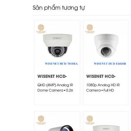
Sản phẩm tương tự
WISENET HCD-
WISENET HCD-
7010RA
E6020R
QHD (4MP) Analog IR
1080p Analog HD IR
Dome Camera • 0.26
Camera • Full HD
Lux@F1.8...
(1920...