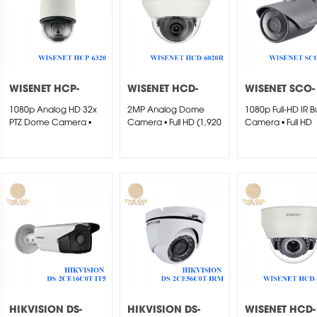
WISENET HCP-
WISENET HCD-
WISENET SCO-
6320
6010
6023R
1080p Analog HD 32x
2MP Analog Dome
1080p Full-HD IR Bu
PTZ Dome Camera •
Camera • Full HD (1,920
Camera • Full HD
Full...
x...
(1,920...
HIKVISION DS-
HIKVISION DS-
WISENET HCD-