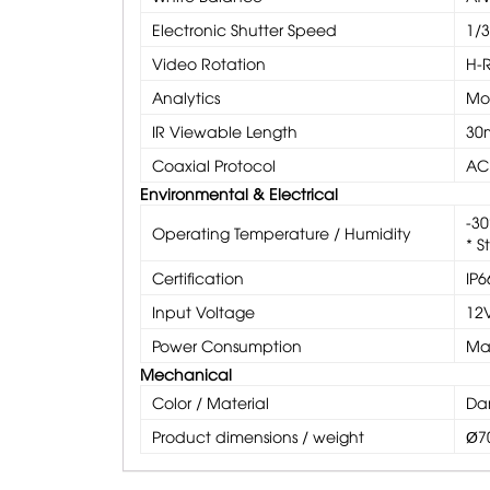
Electronic Shutter Speed
1/3
Video Rotation
H-
Analytics
Mo
IR Viewable Length
30m
Coaxial Protocol
AC
Environmental & Electrical
-30
Operating Temperature / Humidity
* S
Certification
IP6
Input Voltage
12
Power Consumption
Ma
Mechanical
Color / Material
Da
Product dimensions / weight
Ø70