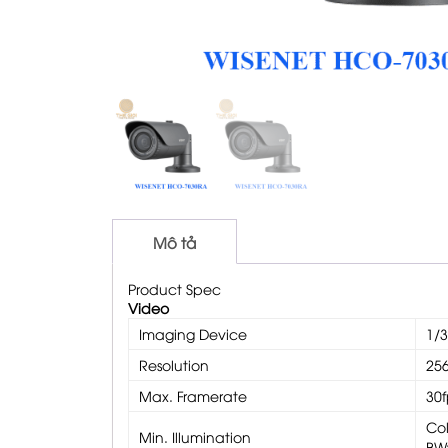
Mô tả
Product Spec
Video
Imaging Device
1/
Resolution
25
Max. Framerate
30
Col
Min. Illumination
BW: