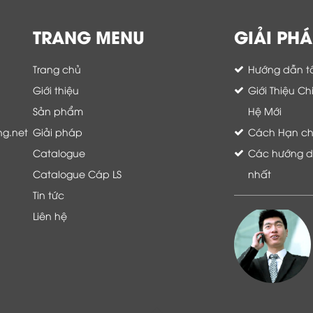
TRANG MENU
GIẢI PHÁ
Trang chủ
Hướng dẫn tố
Giới thiệu
Giới Thiệu C
Sản phẩm
Hệ Mới
ng.net
Giải pháp
Cách Hạn chế 
Catalogue
Các hướng dẫ
Catalogue Cáp LS
nhất
Tin tức
Liên hệ
Là khách hàng đang sử dụng dịch vụ của
Thế giới thiết bị mạng, tôi hoàn toàn yên
tâm và tin tưởng đội ngũ kỹ thuật, chăm
sóc khách hàng luôn hỗ trợ khách hàng
nhiệt tình