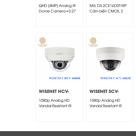
7020RA
2CE16D0T-IRP
QHD (4MP) Analog IR
Mã: DS-2CE16D0T-IRP
Dome Camera • 0.27
Cảm biến CMOS, 2
Lux@F2.0...
Megapixel
WISENET HCV-
WISENET SCV-
6080R
6083R
1080p Analog HD
1080p Analog HD
Vandal-Resistant IR
Vandal Resistant IR
Dome Camera • Full...
Dome Camera •...