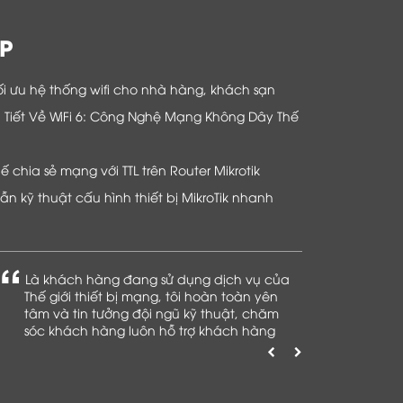
P
i ưu hệ thống wifi cho nhà hàng, khách sạn
hi Tiết Về WiFi 6: Công Nghệ Mạng Không Dây Thế
chia sẻ mạng với TTL trên Router Mikrotik
n kỹ thuật cấu hình thiết bị MikroTik nhanh
Là khách hàng đang sử dụng dịch vụ của
Thế giới thiết bị mạng, tôi hoàn toàn yên
tâm và tin tưởng đội ngũ kỹ thuật, chăm
sóc khách hàng luôn hỗ trợ khách hàng
nhiệt tình