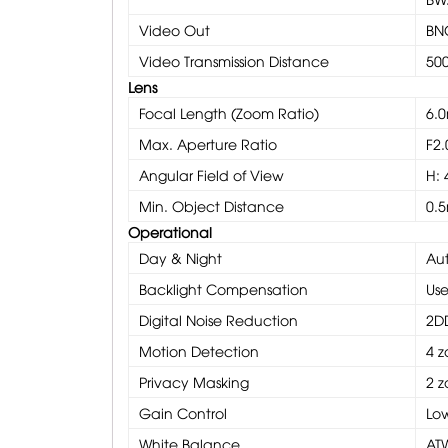
Video Out
BNC
Video Transmission Distance
50
Lens
Focal Length (Zoom Ratio)
6.
Max. Aperture Ratio
F2.
Angular Field of View
H: 
Min. Object Distance
0.5
Operational
Day & Night
Aut
Backlight Compensation
Us
Digital Noise Reduction
2D
Motion Detection
4 z
Privacy Masking
2 z
Gain Control
Low
White Balance
AT