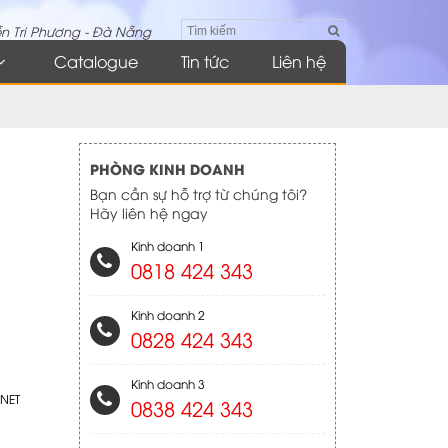
n Tri Phương - Đà Nẵng
Catalogue
Tin tức
Liên hệ
PHÒNG KINH DOANH
Bạn cần sự hỗ trợ từ chúng tôi?
Hãy liên hệ ngay
Kinh doanh 1
0818 424 343
Kinh doanh 2
0828 424 343
Kinh doanh 3
NET
0838 424 343