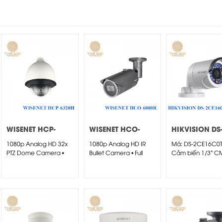
WISENET HCP-
WISENET HCO-
HIKVISION DS
6320H
6080R
2CE16C0T-IRP
1080p Analog HD 32x
1080p Analog HD IR
Mã: DS-2CE16C0T-
PTZ Dome Camera •
Bullet Camera • Full
Cảm biến 1/3″ 
Full...
HD...