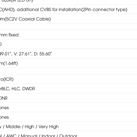
(AHD), additional CVBS for installation(2Pin connector type)
0m(5C2V Coaxial Cable)
0mm fixed
0
49.01˚, V: 27.61˚, D: 55.60˚
m(1.64ft)
o(ICR)
erBLC, HLC, DWDR
DNR
ones
ones
 / Middle / High / Very High
W / AWC / Manual / Indoor / Outdoor