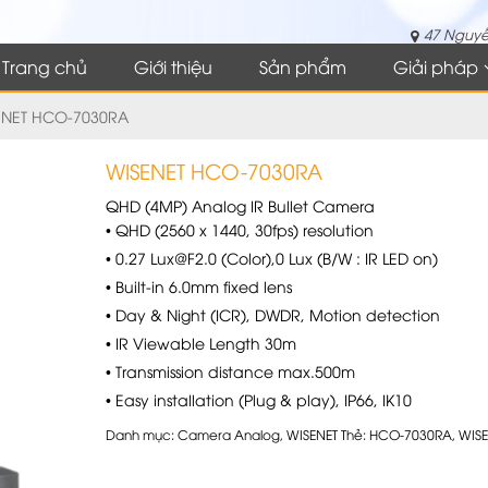
47 Nguyễ
Trang chủ
Giới thiệu
Sản phẩm
Giải pháp
ENET HCO-7030RA
WISENET HCO-7030RA
QHD (4MP) Analog IR Bullet Camera
• QHD (2560 x 1440, 30fps) resolution
• 0.27 Lux@F2.0 (Color),0 Lux (B/W : IR LED on)
• Built-in 6.0mm fixed lens
• Day & Night (ICR), DWDR, Motion detection
• IR Viewable Length 30m
• Transmission distance max.500m
• Easy installation (Plug & play), IP66, IK10
Danh mục:
Camera Analog
,
WISENET
Thẻ:
HCO-7030RA
,
WISE