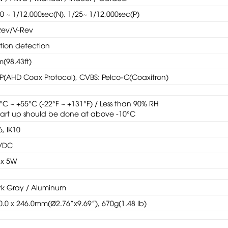
0 ~ 1/12,000sec(N), 1/25~ 1/12,000sec(P)
Rev/V-Rev
tion detection
(98.43ft)
P(AHD Coax Protocol), CVBS: Pelco-C(Coaxitron)
°C ~ +55°C (-22°F ~ +131°F) / Less than 90% RH
tart up should be done at above -10°C
6, IK10
VDC
x 5W
rk Gray / Aluminum
.0 x 246.0mm(Ø2.76”x9.69”), 670g(1.48 lb)