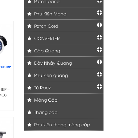
Patch panel
Phụ Kiện Mạng
Patch Cord
CONVERTER
Cáp Quang
Dây Nhảy Quang
Phụ kiện quang
-
Tủ Rack
IRP –
CMOS
Máng Cáp
Thang cáp
Phụ kiện thang máng cáp