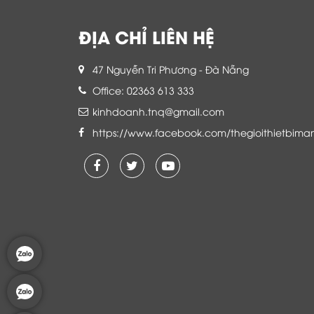
ĐỊA CHỈ LIÊN HỆ
47 Nguyễn Tri Phương - Đà Nẵng
Office: 02363 613 333
kinhdoanh.tnq@gmail.com
https://www.facebook.com/thegioithietbima
Là khách hàng đang sử dụng dịch vụ của
Thế giới thiết bị mạng, tôi hoàn toàn yên
tâm và tin tưởng đội ngũ kỹ thuật, chăm
sóc khách hàng luôn hỗ trợ khách hàng
nhiệt tình