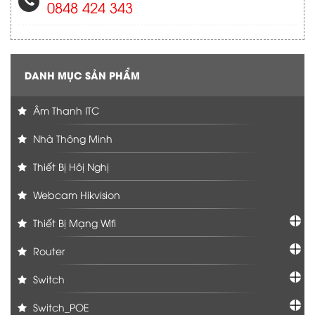
0848 424 343
DANH MỤC SẢN PHẨM
Âm Thanh ITC
Nhà Thông Minh
Thiết Bị Hôị Nghị
Webcam Hikvision
Thiết Bị Mạng Wifi
Router
Switch
Switch_POE