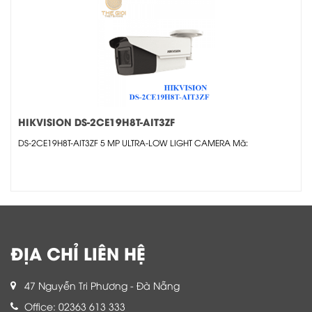
HIKVISION DS-2CE19H8T-AIT3ZF
DS-2CE19H8T-AIT3ZF 5 MP ULTRA-LOW LIGHT CAMERA Mã:
ĐỊA CHỈ LIÊN HỆ
47 Nguyễn Tri Phương - Đà Nẵng
Office: 02363 613 333