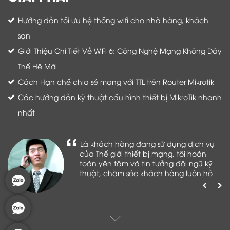
Hướng dẫn tối ưu hệ thống wifi cho nhà hàng, khách
sạn
Giới Thiệu Chi Tiết Về WiFi 6: Công Nghệ Mạng Không Dây
Thế Hệ Mới
Cách Hạn chế chia sẻ mạng với TTL trên Router Mikrotik
Các hướng dẫn kỹ thuật cấu hình thiết bị MikroTik nhanh
nhất
Là khách hàng đang sử dụng dịch vụ
của Thế giới thiết bị mạng, tôi hoàn
toàn yên tâm và tin tưởng đội ngũ kỹ
thuật, chăm sóc khách hàng luôn hỗ
trợ khách hàng nhiệt tình