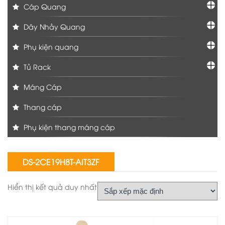
Cáp Quang
Dây Nhảy Quang
Phụ kiện quang
Tủ Rack
Máng Cáp
Thang cáp
Phụ kiện thang máng cáp
DS-2CE19H8T-AIT3ZF
Hiển thị kết quả duy nhất