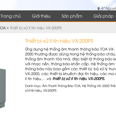
47 Nguyễ
Trang chủ
Giới thiệu
Sản phẩm
Giải pháp
TOA
Thiết bị xử lí tín hiệu VX-200PS
Thiết bị xử lí tín hiệu VX-200PS
Ứng dụng hệ thống âm thanh thông báo TOA VX-
2000 thường được dùng trong hệ thống báo cháy,
thống âm thanh tòa nhà, đặc biệt là thông báo k
với nhạc nền, thông báo khẩn cấp. Hệ thống âm
thông báo này bao gồm các thiết bị: bộ xử lý tru
VX-2000, các thiết bị khuếch đại tín hiệu, các mo
lí tín hiệu,… và
thiết bị xử lí tín hiệu VX-200PS.
Danh mục:
Âm Thanh Thông Báo TOA
,
Hệ Thống VX- 2000
Thẻ
xử lí tín hiệu
,
VX-200PS