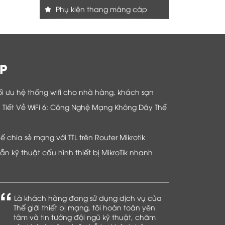
Phụ kiện thang máng cáp
P
i ưu hệ thống wifi cho nhà hàng, khách sạn
hi Tiết Về WiFi 6: Công Nghệ Mạng Không Dây Thế
chia sẻ mạng với TTL trên Router Mikrotik
n kỹ thuật cấu hình thiết bị MikroTik nhanh
Là khách hàng đang sử dụng dịch vụ của
Thế giới thiết bị mạng, tôi hoàn toàn yên
tâm và tin tưởng đội ngũ kỹ thuật, chăm