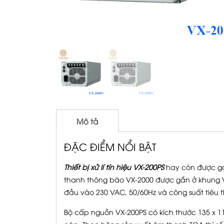
Mô tả
ĐẶC ĐIỂM NỔI BẬT
Thiết bị xử lí tín hiệu VX-200PS
hay còn được gọi
thanh thông báo VX-2000 được gắn ở khung VX
đầu vào 230 VAC, 50/60Hz và công suất tiêu 
Bộ cấp nguồn VX-200PS có kích thước 135 x 1