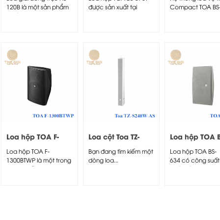
120B là một sản phẩm
được sản xuất tại
Compact TOA BS
chất lượng thuộc series
Indonesia với các bộ...
cho âm thanh rõ..
loa...
Loa hộp TOA F-
Loa cột Toa TZ-
Loa hộp TOA B
1300BTWP
S240W-AS
634
Loa hộp TOA F-
Bạn đang tìm kiếm một
Loa hộp TOA BS-
1300BTWP là một trong
dòng loa...
634 có công suất
những mẫu loa hộp
thiết kế gọn nhẹ,..
nhận...