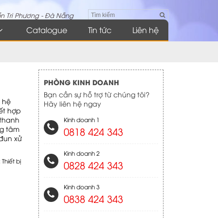
n Tri Phương - Đà Nẵng
Catalogue
Tin tức
Liên hệ
PHÒNG KINH DOANH
Bạn cần sự hỗ trợ từ chúng tôi?
 hệ
Hãy liên hệ ngay
ết hợp
 thanh
Kinh doanh 1
ng tâm
0818 424 343
-đun xử
Kinh doanh 2
:
Thiết bị
0828 424 343
Kinh doanh 3
0838 424 343