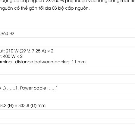
 lượng bộ cấp nguồn VX-200PS phụ thuộc vào tổng công suất ti
nguồn có thể gắn tối đa 03 bộ cấp nguồn.
0/60 Hz
: 210 W (29 V, 7.25 A) × 2
: 400 W × 2
rminal, distance between barriers: 11 mm
 A L) ……1, Power cable ……1
18.2 (H) × 333.8 (D) mm