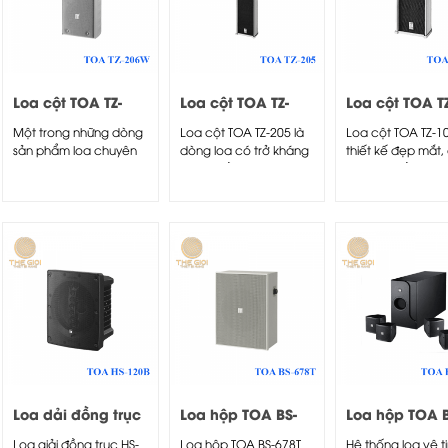
Loa cột TOA TZ-
Loa cột TOA TZ-
Loa cột TOA TZ
206W
205
105
Một trong những dòng
Loa cột TOA TZ-205 là
Loa cột TOA TZ-10
sản phẩm loa chuyên
dòng loa có trở kháng
thiết kế đẹp mắt,
dụng cho chức năng...
và độ bền...
thanh truyền theo.
Loa dải đồng trục
Loa hộp TOA BS-
Loa hộp TOA B
HS-120B
678T
301B
Loa giải đồng trục HS-
Loa hộp TOA BS-678T
Hệ thống loa vệ t