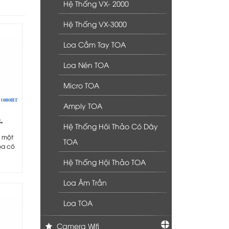
Hệ Thống VX- 2000
Hệ Thống VX-3000
Loa Cầm Tay TOA
Loa Nén TOA
Micro TOA
Amply TOA
-
Hệ Thống Hôi Thảo Có Dây
m một
TOA
oa có
Hệ Thống Hội Thảo TOA
Loa Âm Trần
Loa TOA
Camera Wifi