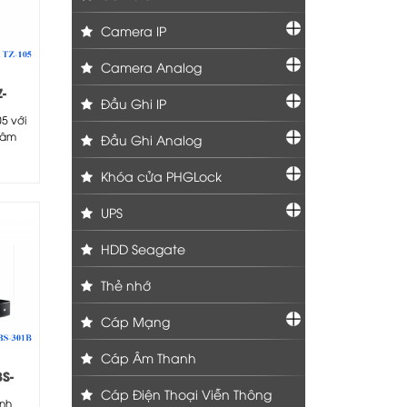
Camera IP
Camera Analog
-
Đầu Ghi IP
5 với
 âm
Đầu Ghi Analog
..
Khóa cửa PHGLock
UPS
HDD Seagate
Thẻ nhớ
Cáp Mạng
Cáp Âm Thanh
S-
Cáp Điện Thoại Viễn Thông
inh