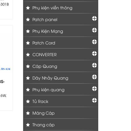
-301B
Phụ kiện viễn thông
.
Patch panel
Phụ Kiện Mạng
Patch Cord
CONVERTER
Cáp Quang
Dây Nhảy Quang
S-
Phụ kiện quang
 6W,
.
Tủ Rack
Máng Cáp
Thang cáp