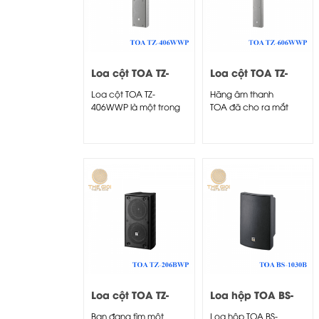
Loa cột TOA TZ-
Loa cột TOA TZ-
406WWP
606WWP
Loa cột TOA TZ-
Hãng âm thanh
406WWP là một trong
TOA đã cho ra mắt
những dòng loa do
dòng loa TOA TZ series,
hãng...
trong...
Loa cột TOA TZ-
Loa hộp TOA BS-
206BWP
1030B
Bạn đang tìm một
Loa hộp TOA BS-