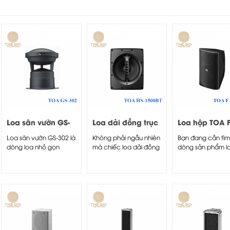
Loa sân vườn GS-
Loa dải đồng trục
Loa hộp TOA F
302
HS-1500BT
1000BT
Loa sân vườn GS-302 là
Không phải ngẫu nhiên
Bạn đang cần tì
dòng loa nhỏ gọn
mà chiếc loa dải đồng
dòng sản phẩm l
thuộc dòng âm thanh
trục HS-1500BT lại được
chức năng...
thông báo và...
góp mặt...