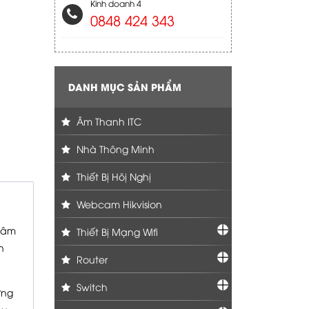
Kinh doanh 4
0848 424 343
DANH MỤC SẢN PHẨM
Âm Thanh ITC
Nhà Thông Minh
Thiết Bị Hôị Nghị
Webcam Hikvision
g âm
Thiết Bị Mạng Wifi
n
Router
Switch
ứng