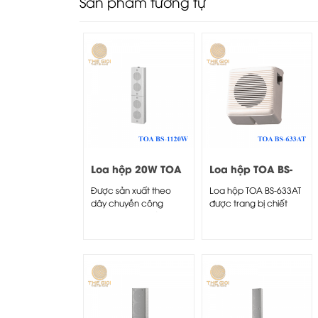
Sản phẩm tương tự
Loa hộp 20W TOA
Loa hộp TOA BS-
BS-1120W
633AT
Được sản xuất theo
Loa hộp TOA BS-633AT
dây chuyền công
được trang bị chiết
nghệ hiện đại, sử
áp,...
dụng...