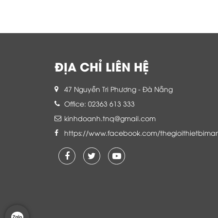
ĐỊA CHỈ LIÊN HỆ
47 Nguyễn Tri Phương - Đà Nẵng
Office: 02363 613 333
kinhdoanh.tnq@gmail.com
https://www.facebook.com/thegioithietbima
Là khách hàng đang sử dụng dịch vụ của
Thế giới thiết bị mạng, tôi hoàn toàn yên
tâm và tin tưởng đội ngũ kỹ thuật, chăm