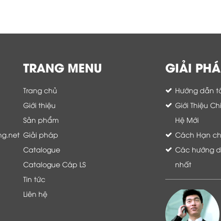
TRANG MENU
GIẢI PHÁ
Trang chủ
Hướng dẫn tố
Giới thiệu
Giới Thiệu C
Sản phẩm
Hệ Mới
ng.net
Giải pháp
Cách Hạn chế 
Catalogue
Các hướng dẫ
Catalogue Cáp LS
nhất
Tin tức
Liên hệ
Là khách hàng đang sử dụng dịch vụ của
Thế giới thiết bị mạng, tôi hoàn toàn yên
tâm và tin tưởng đội ngũ kỹ thuật, chăm