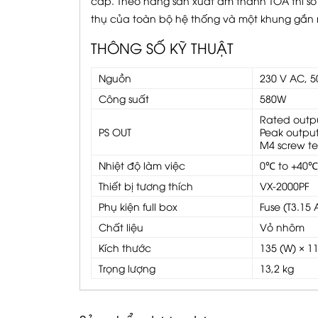
cáp. Theo hãng sản xuất âm thanh TOA thì số
thụ của toàn bộ hệ thống và một khung gắn 
THÔNG SỐ KỸ THUẬT
Nguồn
230 V AC, 5
Công suất
580W
Rated output
PS OUT
Peak output
M4 screw te
Nhiệt độ làm việc
0℃ to +40℃
Thiết bị tương thích
VX-2000PF
Phụ kiện full box
Fuse (T3.15
Chất liệu
Vỏ nhôm
Kích thước
135 (W) × 1
Trọng lượng
13,2 kg