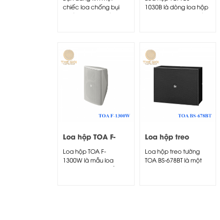
chiếc loa chống bụi
1030B là dòng loa hộp
chống nước chất
thông báo công suất...
lượng?...
Loa hộp TOA F-
Loa hộp treo
1300W
tường TOA BS-
Loa hộp TOA F-
Loa hộp treo tường
678BT
1300W là mẫu loa
TOA BS-678BT là một
được tích hợp nhiều
trong những sản
công nghệ...
phẩm...