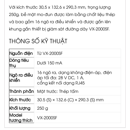
Với kích thước 30,5 x 132,6 x 290,3 mm, trọng lượng
250g, bề mặt mo-đun được làm bằng chất liệu thép
và
bao gồm 16 ngõ ra điều khiển và được gắn lên
khung gắn thiết bị giám sát đường dây VX-2000SF.
THÔNG SỐ KỸ THUẬT
Nguồn điện
Từ VX-2000SF
Dòng tiêu
Dưới 150 mA
thụ
16 ngõ ra, dạng không-điện-áp, điện
Ngõ ra điều
áp tối đa: 28 V DC, 1 A,
khiển
cổng kết nối dạng RJ45
Thành phần
Mặt trước: Thép tấm
Kích thước
30.5 (S) × 132.6 (C) × 290.3 (S) mm
Khối lượng
250 g
Model
VX-2000SF
tương thích