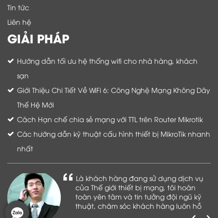
Tin tức
Liên hệ
GIẢI PHÁP
Hướng dẫn tối ưu hệ thống wifi cho nhà hàng, khách
sạn
Giới Thiệu Chi Tiết Về WiFi 6: Công Nghệ Mạng Không Dây
Thế Hệ Mới
Cách Hạn chế chia sẻ mạng với TTL trên Router Mikrotik
Các hướng dẫn kỹ thuật cấu hình thiết bị MikroTik nhanh
nhất
Là khách hàng đang sử dụng dịch vụ
của Thế giới thiết bị mạng, tôi hoàn
toàn yên tâm và tin tưởng đội ngũ kỹ
thuật, chăm sóc khách hàng luôn hỗ
trợ khách hàng nhiệt tình