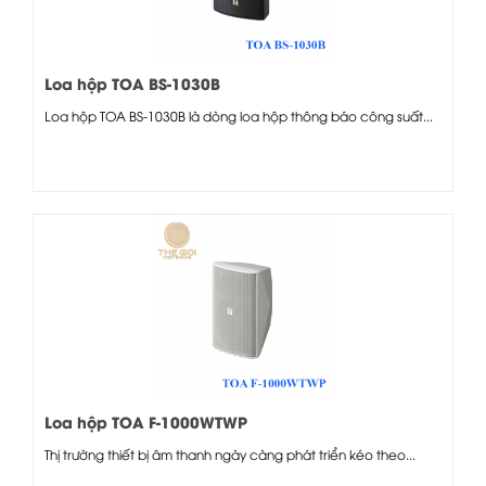
Loa hộp TOA BS-1030B
Loa hộp TOA BS-1030B là dòng loa hộp thông báo công suất...
Loa hộp TOA F-1000WTWP
Thị trường thiết bị âm thanh ngày càng phát triển kéo theo...