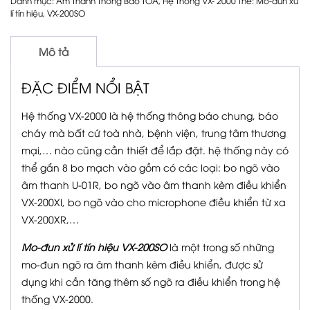
Danh mục:
Âm Thanh Thông Báo TOA
,
Hệ Thống VX- 2000
Thẻ:
Mo-đun xử
lí tín hiệu
,
VX-200SO
Mô tả
ĐẶC ĐIỂM NỔI BẬT
Hệ thống VX-2000 là hệ thống thông báo chung, báo
cháy mà bất cứ toà nhà, bệnh viện, trung tâm thương
mại,… nào cũng cần thiết để lắp đặt. hệ thống này có
thể gắn 8 bo mạch vào gồm có các loại: bo ngõ vào
âm thanh U-01R, bo ngõ vào âm thanh kèm điều khiển
VX-200XI, bo ngõ vào cho microphone điều khiển từ xa
VX-200XR,…
Mo-đun xử lí tín hiệu VX-200SO
là một trong số những
mo-đun ngõ ra âm thanh kèm điều khiển, được sử
dụng khi cần tăng thêm số ngõ ra điều khiển trong hệ
thống VX-2000.