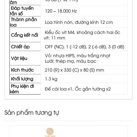
âm
Đáp tuyến
120 – 18,000 Hz
tần số
Thành phần
Loa hình nón, đường kính 12 cm
loa
Kiểu ốc vit M4, khoảng cách hai ốc
Cổng kết nối
vít: 11 mm
Chiết áp
OFF (NC), 1 (-12 dB), 2 (-6 dB), 3 (0 dB)
Vỏ: nhựa HIPS, màu trắng nhạt
Vật liệu
Lưới: thép mạ, màu bạc
Kích thước
210 (R) x 330 (C) x 80 (S) mm
Khối lượng
1.3 kg
Phụ kiện đi
Đế cài loa x1, Ốc gắn tường x2
kèm
Sản phẩm tương tự