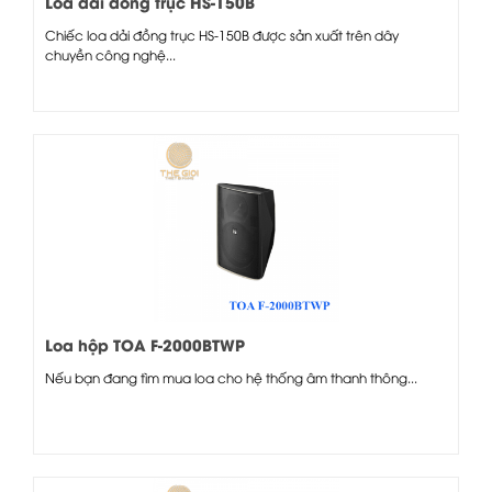
Loa dải đồng trục HS-150B
Chiếc loa dải đồng trục HS-150B được sản xuất trên dây
chuyền công nghệ...
Loa hộp TOA F-2000BTWP
Nếu bạn đang tìm mua loa cho hệ thống âm thanh thông...