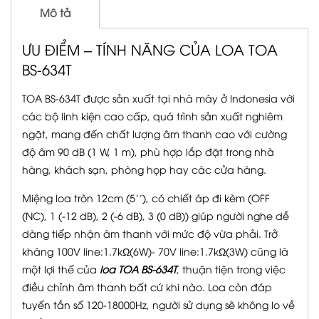
Mô tả
ƯU ĐIỂM – TÍNH NĂNG CỦA LOA TOA
BS-634T
TOA BS-634T được sản xuất tại nhà máy ở Indonesia với
các bộ linh kiện cao cấp, quá trình sản xuất nghiêm
ngặt, mang đến chất lượng âm thanh cao với cường
độ âm 90 dB (1 W, 1 m), phù hợp lắp đặt trong nhà
hàng, khách sạn, phòng họp hay các cửa hàng.
Miệng loa tròn 12cm (5’’), có chiết áp đi kèm (OFF
(NC), 1 (-12 dB), 2 (-6 dB), 3 (0 dB)) giúp người nghe dễ
dàng tiếp nhận âm thanh với mức độ vừa phải. Trở
kháng 100V line:1.7kΩ(6W)- 70V line:1.7kΩ(3W) cũng là
một lợi thế của
loa TOA BS-634T
, thuận tiện trong việc
điều chỉnh âm thanh bất cứ khi nào. Loa còn đáp
tuyến tần số 120-18000Hz, người sử dụng sẽ không lo về