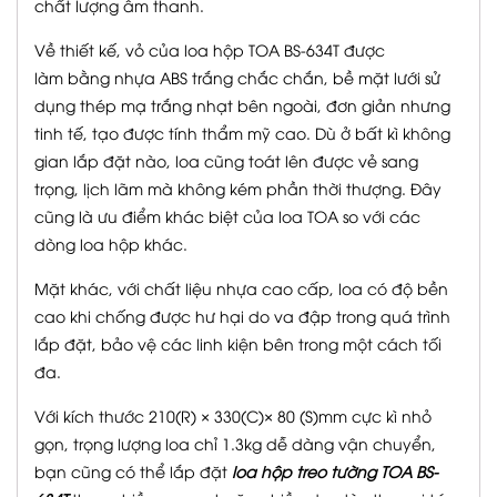
chất lượng âm thanh.
Về thiết kế, vỏ của loa hộp TOA BS-634T được
làm bằng nhựa ABS trắng chắc chắn, bề mặt lưới sử
dụng thép mạ trắng nhạt bên ngoài, đơn giản nhưng
tinh tế, tạo được tính thẩm mỹ cao. Dù ở bất kì không
gian lắp đặt nào, loa cũng toát lên được vẻ sang
trọng, lịch lãm mà không kém phần thời thượng. Đây
cũng là ưu điểm khác biệt của
loa TOA
so với các
dòng loa hộp khác.
Mặt khác, với chất liệu nhựa cao cấp, loa có độ bền
cao khi chống được hư hại do va đập trong quá trình
lắp đặt, bảo vệ các linh kiện bên trong một cách tối
đa.
Với kích thước 210(R) × 330(C)× 80 (S)mm cực kì nhỏ
gọn, trọng lượng loa chỉ 1.3kg dễ dàng vận chuyển,
bạn cũng có thể lắp đặt
loa hộp treo tường TOA BS-