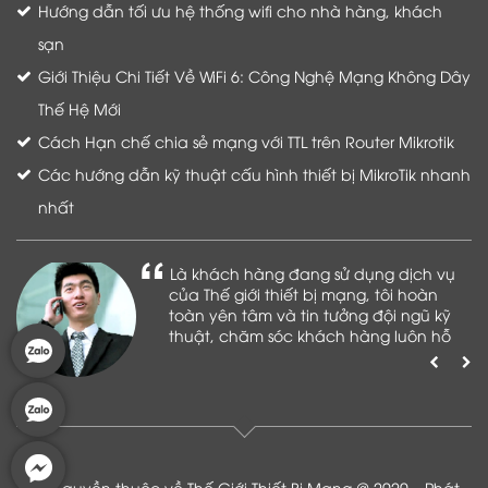
Hướng dẫn tối ưu hệ thống wifi cho nhà hàng, khách
sạn
Giới Thiệu Chi Tiết Về WiFi 6: Công Nghệ Mạng Không Dây
Thế Hệ Mới
Cách Hạn chế chia sẻ mạng với TTL trên Router Mikrotik
Các hướng dẫn kỹ thuật cấu hình thiết bị MikroTik nhanh
nhất
Là khách hàng đang sử dụng dịch vụ
của Thế giới thiết bị mạng, tôi hoàn
toàn yên tâm và tin tưởng đội ngũ kỹ
thuật, chăm sóc khách hàng luôn hỗ
trợ khách hàng nhiệt tình
Bản quyền thuộc về Thế Giới Thiết Bị Mạng @ 2020 _ Phát