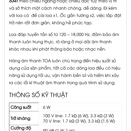
634T
theo chiều ngang hoặc chiều dọc tùy theo vị trí
và sở thích một cách nhanh chóng, dễ dàng. Đi kèm
với loa có đế cài loa x1, Ốc gắn tường x2, việc lắp đặt
trở nên rất đơn giản, không hề phức tạp.
Loa đáp tuyến tần số từ 120 – 18,000 Hz, đảm bảo âm
thanh luôn trung thực, rõ ràng ở mọi dải âm thanh
khác nhau khi phát thông báo hoặc nhạc nền.
Hãng âm thanh TOA luôn chú trọng đến hiệu suất sử
dụng của sản phẩm, tất cả các dòng loa đều có hiệu
năng sử dụng tối ưu, vận hành bền bỉ và hiếm khi xảy
ra các lỗi kĩ thuật âm thanh trong quá trình sử dụng.
THÔNG SỐ KỸ THUẬT
Công suất
6 W
100 V line: 1.7 kΩ (6 W), 3.3 kΩ (3 W)
Trở kháng
70 V line: 1.7 kΩ (3 W), 3.3 kΩ (1.5 W)
Cường độ
90 dB (1 W, 1 m)