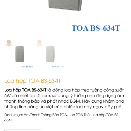
Loa hộp TOA BS-634T
Loa hộp TOA BS-634T
là dòng loa hộp treo tường công suất
6W có chiết áp đi kèm, sử dụng lý tưởng cho ứng dụng
âm
thanh thông báo
và phát nhạc BGM. Hãy cùng khám phá
những tính năng ưu việt của chiếc loa này ngay bây giờ!
Danh mục:
Âm Thanh Thông Báo TOA
,
Loa TOA
Thẻ:
Loa hộp TOA BS-
634T